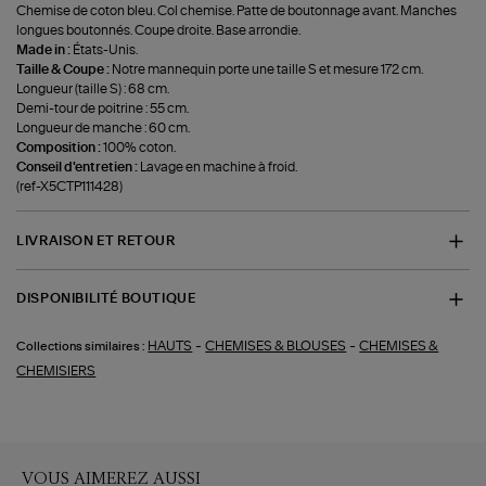
Chemise de coton bleu. Col chemise. Patte de boutonnage avant. Manches
longues boutonnés. Coupe droite. Base arrondie.
Made in :
États-Unis.
Taille & Coupe :
Notre mannequin porte une taille S et mesure 172 cm.
Longueur (taille S) : 68 cm.
Demi-tour de poitrine : 55 cm.
Longueur de manche : 60 cm.
Composition :
100% coton.
Conseil d'entretien :
Lavage en machine à froid.
(ref-X5CTP111428)
LIVRAISON ET RETOUR
DISPONIBILITÉ BOUTIQUE
-
-
HAUTS
CHEMISES & BLOUSES
CHEMISES &
Collections similaires :
CHEMISIERS
VOUS AIMEREZ AUSSI