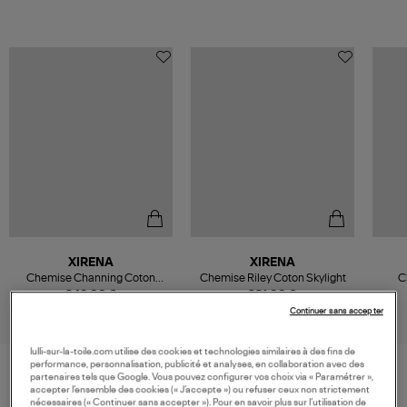
XIRENA
XIRENA
Chemise Channing Coton
Chemise Riley Coton Skylight
C
Navy
246,00 €
281,00 €
Continuer sans accepter
lulli-sur-la-toile.com utilise des cookies et technologies similaires à des fins de
performance, personnalisation, publicité et analyses, en collaboration avec des
partenaires tels que Google. Vous pouvez configurer vos choix via « Paramétrer »,
accepter l’ensemble des cookies (« J’accepte ») ou refuser ceux non strictement
VOS DERNIERS PRODUITS VUS
nécessaires (« Continuer sans accepter »). Pour en savoir plus sur l’utilisation de