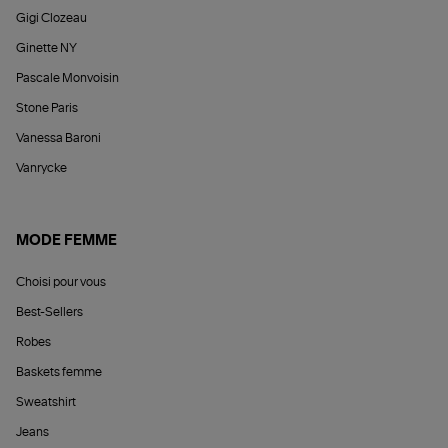
Gigi Clozeau
Ginette NY
Pascale Monvoisin
Stone Paris
Vanessa Baroni
Vanrycke
MODE FEMME
Choisi pour vous
Best-Sellers
Robes
Baskets femme
Sweatshirt
Jeans