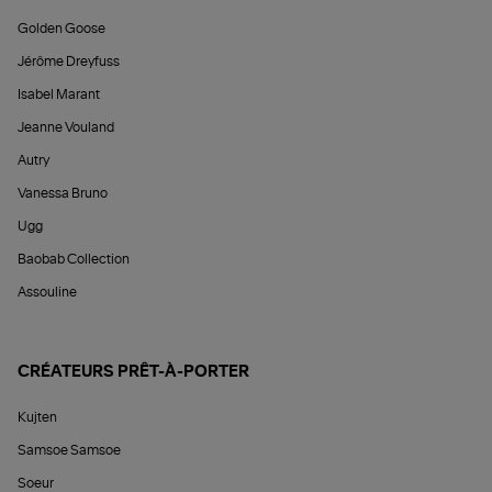
Golden Goose
Jérôme Dreyfuss
Isabel Marant
Jeanne Vouland
Autry
Vanessa Bruno
Ugg
Baobab Collection
Assouline
CRÉATEURS PRÊT-À-PORTER
Kujten
Samsoe Samsoe
Soeur