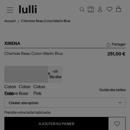
Aller au contenu principal
Accueil
Chemise Beau Coton Marlin Blue
XIRENA
Partager
Chemise
Chemise Beau Coton Marlin Blue
251,00 €
Beau
Coton
Marlin
Blue
+
25
Voir plus
Guide des tailles
Taille
Prendre votre taille habituelle.
AJOUTER AU PANIER