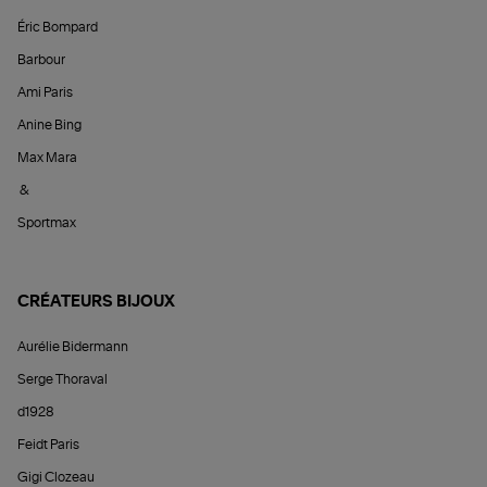
Éric Bompard
Barbour
Ami Paris
Anine Bing
Max Mara
&
Sportmax
CRÉATEURS BIJOUX
Aurélie Bidermann
Serge Thoraval
d1928
Feidt Paris
Gigi Clozeau