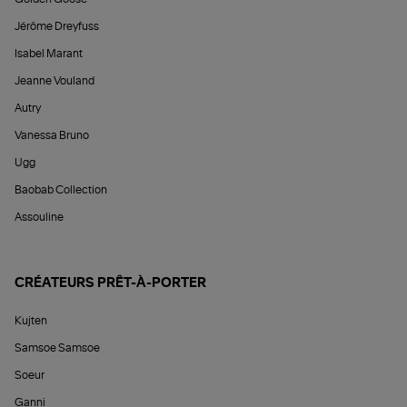
Jérôme Dreyfuss
Isabel Marant
Jeanne Vouland
Autry
Vanessa Bruno
Ugg
Baobab Collection
Assouline
CRÉATEURS PRÊT-À-PORTER
Kujten
Samsoe Samsoe
Soeur
Ganni