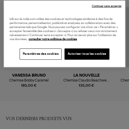
Continuer sans accepter
lulli-sur-la-toile.com utilise des cookies et technologies similaires à des fins de
performance, personnalisation, publicité et analyses, en collaboration avec des
partenaires tels que Google. Vous pouvez configurer vos choix via « Paramétrer »,
accepter l’ensemble des cookies (« J’accepte ») ou refuser ceux non strictement
nécessaires (« Continuer sans accepter »). Pour en savoir plus sur l’utilisation de
vos données,
consulter notre politique de cookies
Paramètres des cookies
Autoriser tous les cookies
VANESSA BRUNO
LA NOUVELLE
Chemise Bobby Caramel
Chemise Claudio Beachwear
Chem
Stripes
185,00 €
135,00 €
VOS DERNIERS PRODUITS VUS