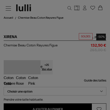
Aller au contenu principal
Accueil
Chemise Beau Coton Rayures Figue
SOLDES
-50%
XIRENA
Partager
Chemise
Chemise Beau Coton Rayures Figue
132,50 €
Beau
265,00 €
Coton
Rayures
Figue
+
25
Voir plus
Guide des tailles
Taille
Prendre votre taille habituelle.
AJOUTER AU PANIER