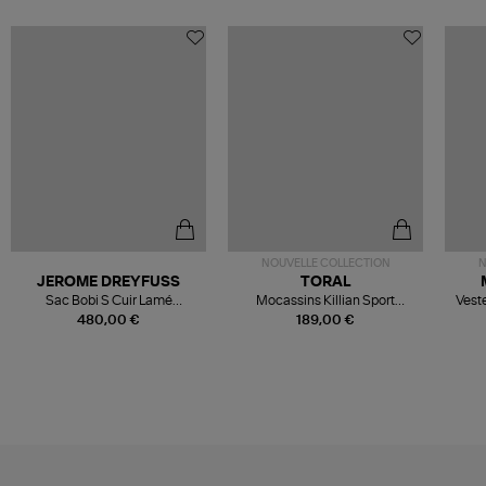
NOUVELLE COLLECTION
N
JEROME DREYFUSS
TORAL
Sac Bobi S Cuir Lamé
Mocassins Killian Sport
Veste
Champagne
Mousse
480,00 €
189,00 €