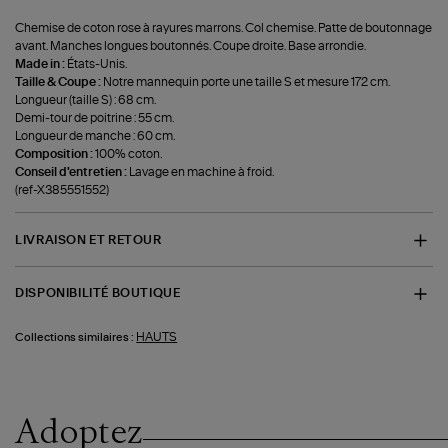
Chemise de coton rose à rayures marrons. Col chemise. Patte de boutonnage
avant. Manches longues boutonnés. Coupe droite. Base arrondie.
Made in :
États-Unis.
Taille & Coupe :
Notre mannequin porte une taille S et mesure 172 cm.
Longueur (taille S) : 68 cm.
Demi-tour de poitrine : 55 cm.
Longueur de manche : 60 cm.
Composition :
100% coton.
Conseil d'entretien :
Lavage en machine à froid.
(ref-X385551552)
LIVRAISON ET RETOUR
DISPONIBILITÉ BOUTIQUE
HAUTS
Collections similaires :
Adoptez