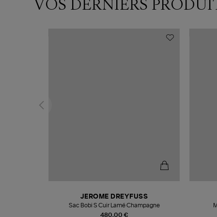
VOS DERNIERS PRODUI
T
JEROME DREYFUSS
k
Sac Bobi S Cuir Lamé Champagne
M
480,00 €