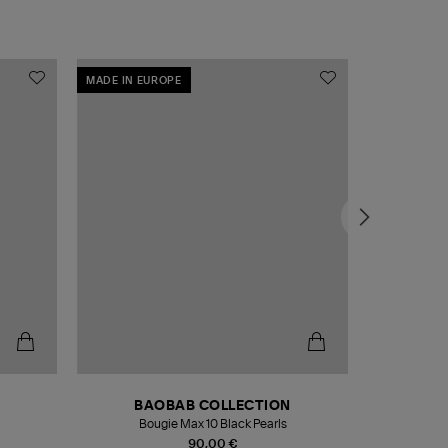
MADE IN EUROPE
MADE IN EU
BAOBAB COLLECTION
Bougie Max 10 Black Pearls
Paréo Fou
90,00 €