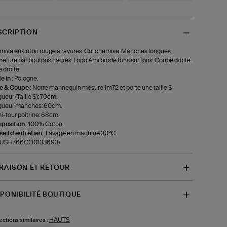
SCRIPTION
ise en coton rouge à rayures. Col chemise. Manches longues.
eture par boutons nacrés. Logo Ami brodé tons sur tons. Coupe droite.
 droite.
 in :
Pologne.
le & Coupe :
Notre mannequin mesure 1m72 et porte une taille S
ueur (Taille S): 70cm.
gueur manches: 60cm.
-tour poitrine: 68cm.
position :
100% Coton.
eil d'entretien :
Lavage en machine 30°C .
f-USH766CO0133693)
VRAISON ET RETOUR
SPONIBILITÉ BOUTIQUE
HAUTS
ections similaires :