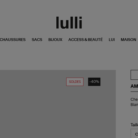
CHAUSSURES
SACS
BIJOUX
ACCESS & BEAUTÉ
LUI
MAISON
-40%
SOLDES
AM
Ch
Che
Bo
Blan
Am
de
Co
Em
Tail
Cer
Bla
Noi