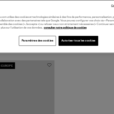
Co
oile.com utilise des cookies et technologies similaires à des fins de performance, personnalisation, p
collaboration avec des partenaires tels que Google. Vous pouvez configurer vos choix via « Param
semble des cookies (« J’accepte ») ou refuser ceux non strictement nécessaires (« Continuer san
 plus sur l’utilisation de vos données,
consulter notre politique de cookies
Paramètres des cookies
Autoriser tous les cookies
N EUROPE