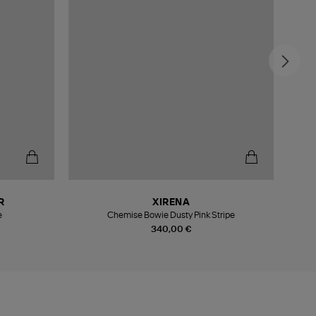
R
XIRENA
e
Chemise Bowie Dusty Pink Stripe
Sur
340,00 €