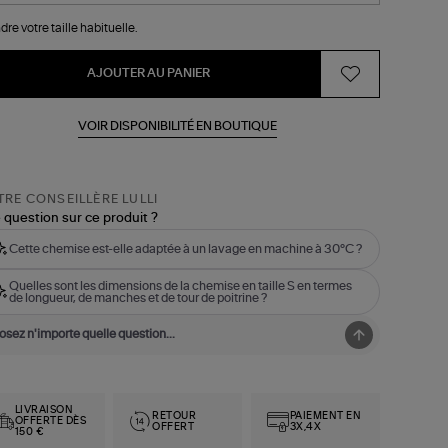
dre votre taille habituelle.
AJOUTER AU PANIER
VOIR DISPONIBILITÉ EN BOUTIQUE
RE CONSEILLÈRE LULLI
 question sur ce produit ?
Cette chemise est-elle adaptée à un lavage en machine à 30°C ?
Quelles sont les dimensions de la chemise en taille S en termes
de longueur, de manches et de tour de poitrine ?
LIVRAISON
RETOUR
PAIEMENT EN
OFFERTE DÈS
OFFERT
3X,4X
150 €