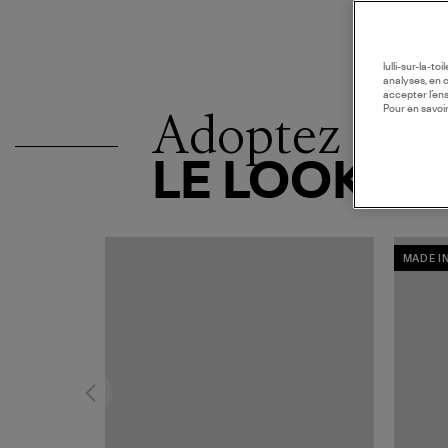
lulli-sur-la-t
analyses, en 
accepter l’en
Adoptez
Pour en savoir
LE LOOK
MADE I