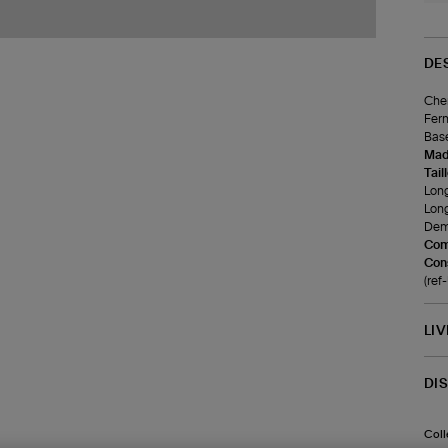
DE
Chem
Ferm
Base
Made
Tail
Long
Lon
Demi
Com
Cons
(re
LI
DI
Coll