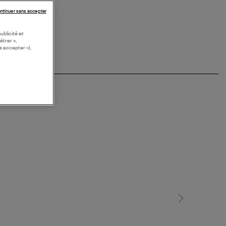
ntinuer sans accepter
ublicité et
étrer »,
s accepter »).