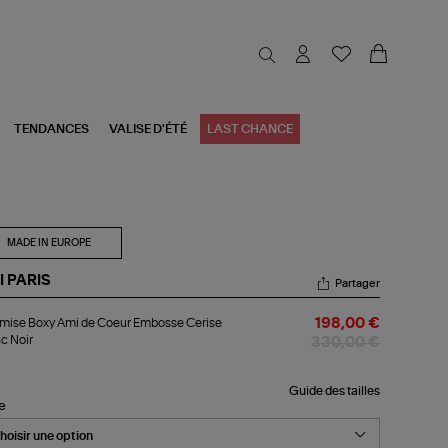
TENDANCES
VALISE D'ÉTÉ
LAST CHANCE
MADE IN EUROPE
I PARIS
Partager
emise
mise Boxy Ami de Coeur Embosse Cerise
198,00 €
xy
c Noir
i
330,00 €
eur
bosse
Guide des tailles
le
ise
nc
r