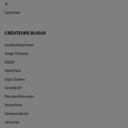
&
Sportmax
CRÉATEURS BIJOUX
Aurélie Bidermann
Serge Thoraval
d1928
Feidt Paris
Gigi Clozeau
Ginette NY
Pascale Monvoisin
Stone Paris
Vanessa Baroni
Vanrycke