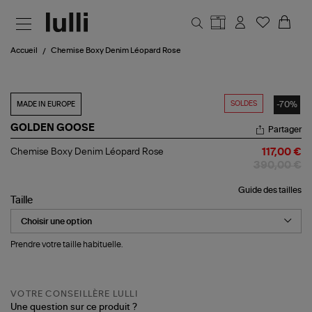
Aller au contenu principal
Accueil
Chemise Boxy Denim Léopard Rose
SOLDES
-70%
MADE IN EUROPE
GOLDEN GOOSE
Partager
Chemise
Chemise Boxy Denim Léopard Rose
117,00 €
Boxy
390,00 €
Denim
Léopard
Guide des tailles
Rose
Taille
Prendre votre taille habituelle.
VOTRE CONSEILLÈRE LULLI
Une question sur ce produit ?