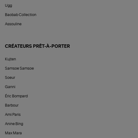
Ugg
Baobab Collection
Assouline
CRÉATEURS PRÊT-À-PORTER
Kujten
Samsoe Samsoe
Soeur
Ganni
Éric Bompard
Barbour
Ami Paris
Anine Bing
Max Mara