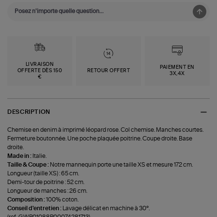
LIVRAISON
PAIEMENT EN
OFFERTE DÈS 150
RETOUR OFFERT
3X,4X
€
DESCRIPTION
Chemise en denim à imprimé léopard rose. Col chemise. Manches courtes.
Fermeture boutonnée. Une poche plaquée poitrine. Coupe droite. Base
droite.
Made in :
Italie.
Taille & Coupe :
Notre mannequin porte une taille XS et mesure 172 cm.
Longueur (taille XS) : 65 cm.
Demi-tour de poitrine : 52 cm.
Longueur de manches : 26 cm.
Composition :
100% coton.
Conseil d'entretien :
Lavage délicat en machine à 30°.
(ref-GWP01088P00074281713)