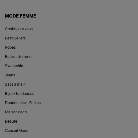
MODE FEMME
Choisi pour vous
Best-Sellers
Robes
Baskets femme
Sweatshirt
Jeans
Sacs à main
Bijoux tendances
Doudounes et Parkas
Maison déco
Beauté
Conseil Mode