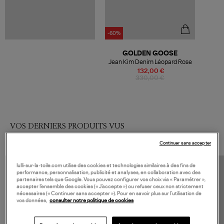
-60%
GOLDEN GOOSE
Jean Kim Denim Léopard Rose
132,00 €
330,00 €
VOS DERNIERS PRODUITS VUS
Continuer sans accepter
lulli-sur-la-toile.com utilise des cookies et technologies similaires à des fins de
performance, personnalisation, publicité et analyses, en collaboration avec des
partenaires tels que Google. Vous pouvez configurer vos choix via « Paramétrer »,
accepter l’ensemble des cookies (« J’accepte ») ou refuser ceux non strictement
nécessaires (« Continuer sans accepter »). Pour en savoir plus sur l’utilisation de
vos données,
consulter notre politique de cookies