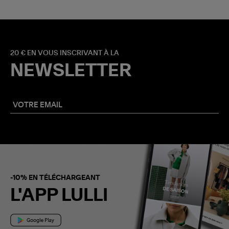
20 € EN VOUS INSCRIVANT À LA
NEWSLETTER
-10% EN TÉLÉCHARGEANT
L'APP LULLI