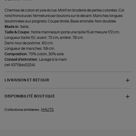
Chemise de coton et soie écrue. Motif en broderie de perles colorées. Col
rond froncé avec fermeture par boutons sur le devant. Manches longues
boutonnées aux poignets. Coupe droite. Base arrondie. Non doublée.
Made in :
Italie.
Taille & Coupe :
Notre mannequin porte une taille 1S et mesure 172 cm.
Longueur (taille 1S) : avant : 72 cm, arrière : 78 cm.
Demi-tour de poitrine : 60 cm.
Longueur de manches : 59 cm.
Composition :
70% coton, 30% soie.
Conseil d'entretien :
Lavage à la main.
(ref-10713bis0224)
LIVRAISON ET RETOUR
DISPONIBILITÉ BOUTIQUE
HAUTS
Collections similaires :