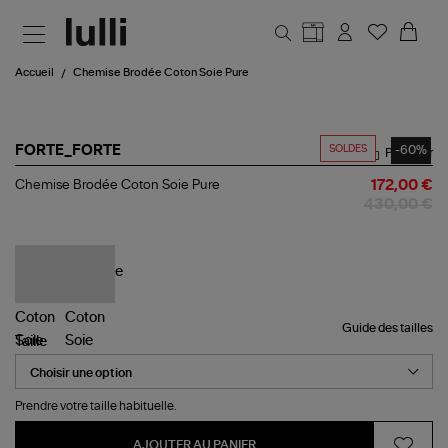
Aller au contenu principal
Accueil
Chemise Brodée Coton Soie Pure
SOLDES
-60%
FORTE_FORTE
Partager
Chemise
Chemise Brodée Coton Soie Pure
172,00 €
Brodée
430,00 €
Coton
Soie
Pure
Guide des tailles
Taille
Prendre votre taille habituelle.
AJOUTER AU PANIER