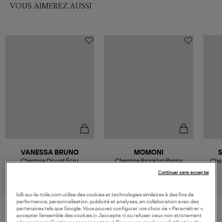
VOUS AIMEREZ AUSSI
VANESSA BRUNO
MOMONI
Chemise Druyat Écru
Chemise Brooklyn Panna
Chem
280,00 €
260,00 €
Continuer sans accepter
lulli-sur-la-toile.com utilise des cookies et technologies similaires à des fins de
performance, personnalisation, publicité et analyses, en collaboration avec des
partenaires tels que Google. Vous pouvez configurer vos choix via « Paramétrer »,
accepter l’ensemble des cookies (« J’accepte ») ou refuser ceux non strictement