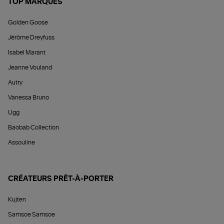
TOP MARQUES
Golden Goose
Jérôme Dreyfuss
Isabel Marant
Jeanne Vouland
Autry
Vanessa Bruno
Ugg
Baobab Collection
Assouline
CRÉATEURS PRÊT-À-PORTER
Kujten
Samsoe Samsoe