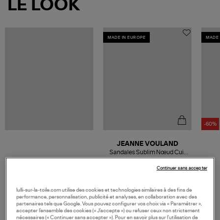
LE LOOK
MADE IN EUROPE
MADE 
-60%
JEANNE VOULAND
Sandales Sublim Nœud Cuir
Suédé Noir
360,00 €
Continuer sans accepter
lulli-sur-la-toile.com utilise des cookies et technologies similaires à des fins de
performance, personnalisation, publicité et analyses, en collaboration avec des
partenaires tels que Google. Vous pouvez configurer vos choix via « Paramétrer »,
accepter l’ensemble des cookies (« J’accepte ») ou refuser ceux non strictement
VOS DERNIERS PRODUITS VUS
nécessaires (« Continuer sans accepter »). Pour en savoir plus sur l’utilisation de