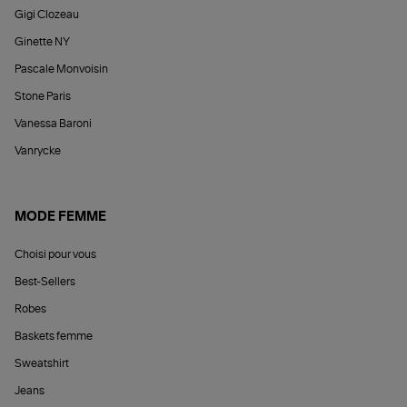
Gigi Clozeau
Ginette NY
Pascale Monvoisin
Stone Paris
Vanessa Baroni
Vanrycke
MODE FEMME
Choisi pour vous
Best-Sellers
Robes
Baskets femme
Sweatshirt
Jeans