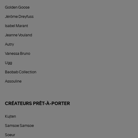
Golden Goose
Jérôme Dreyfuss
Isabel Marant
Jeanne Vouland
Autry
Vanessa Bruno
Ugg
Baobab Collection
Assouline
CRÉATEURS PRÊT-À-PORTER
Kujten
Samsoe Samsoe
Soeur