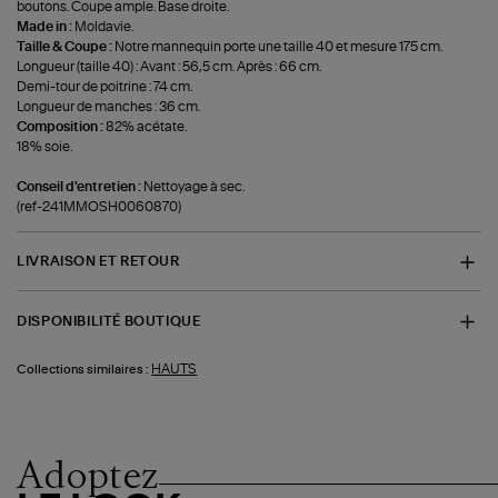
boutons. Coupe ample. Base droite.
Made in :
Moldavie.
Taille & Coupe :
Notre mannequin porte une taille 40 et mesure 175 cm.
Longueur (taille 40) : Avant : 56,5 cm. Après : 66 cm.
Demi-tour de poitrine : 74 cm.
Longueur de manches : 36 cm.
Composition :
82% acétate.
18% soie.
Conseil d'entretien :
Nettoyage à sec.
(ref-241MMOSH0060870)
LIVRAISON ET RETOUR
DISPONIBILITÉ BOUTIQUE
HAUTS
Collections similaires :
Adoptez