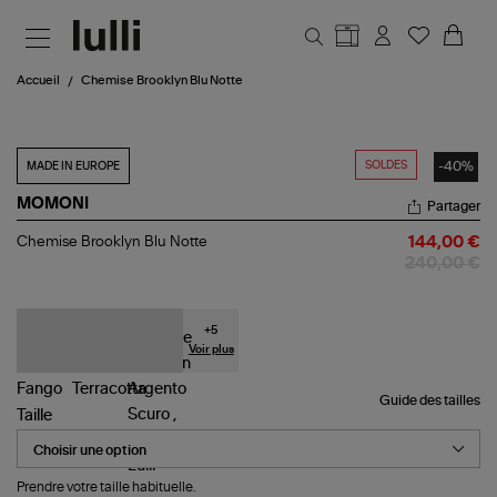
Aller au contenu principal
Accueil
Chemise Brooklyn Blu Notte
SOLDES
-40%
MADE IN EUROPE
MOMONI
Partager
Chemise
Chemise Brooklyn Blu Notte
144,00 €
Brooklyn
240,00 €
Blu
Notte
+
5
Voir plus
Guide des tailles
Taille
Prendre votre taille habituelle.