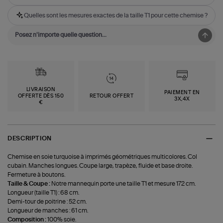
Quelles sont les mesures exactes de la taille T1 pour cette chemise ?
LIVRAISON
PAIEMENT EN
OFFERTE DÈS 150
RETOUR OFFERT
3X,4X
€
DESCRIPTION
Chemise en soie turquoise à imprimés géométriques multicolores. Col
cubain. Manches longues. Coupe large, trapèze, fluide et base droite.
Fermeture à boutons.
Taille & Coupe :
Notre mannequin porte une taille T1 et mesure 172 cm.
Longueur (taille T1) : 68 cm.
Demi-tour de poitrine : 52 cm.
Longueur de manches : 61 cm.
Composition :
100% soie.