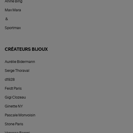
Anine Bing
Max Mara
&
Sportmax
CRÉATEURS BIJOUX
Aurélie Bidermann
Serge Thoraval
d1928
Feidt Paris
Gigi Clozeau
Ginette NY
Pascale Monvoisin
Stone Paris