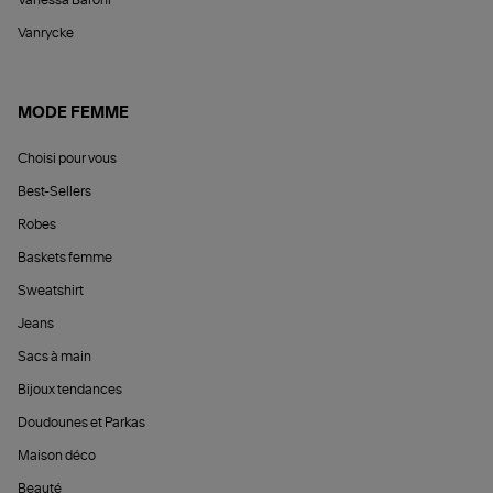
Vanessa Baroni
Vanrycke
MODE FEMME
Choisi pour vous
Best-Sellers
Robes
Baskets femme
Sweatshirt
Jeans
Sacs à main
Bijoux tendances
Doudounes et Parkas
Maison déco
Beauté