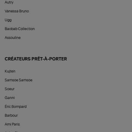
Autry
Vanessa Bruno
Ugg
Baobab Collection
Assouline
CRÉATEURS PRÊT-À-PORTER
Kujten
Samsoe Samsoe
Soeur
Ganni
Éric Bompard
Barbour
Ami Paris