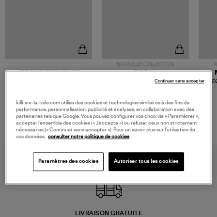
NOUVELLE COLLECTION
N
JEROME DREYFUSS
TORAL
Sac Bobi S Cuir Lamé
Mocassins Killian Sport
Veste
Continuer sans accepter
Champagne
Mousse
480,00 €
189,00 €
lulli-sur-la-toile.com utilise des cookies et technologies similaires à des fins de
performance, personnalisation, publicité et analyses, en collaboration avec des
partenaires tels que Google. Vous pouvez configurer vos choix via « Paramétrer »,
accepter l’ensemble des cookies (« J’accepte ») ou refuser ceux non strictement
nécessaires (« Continuer sans accepter »). Pour en savoir plus sur l’utilisation de
vos données,
consulter notre politique de cookies
Paramètres des cookies
Autoriser tous les cookies
LIVRAISON GRATUITE