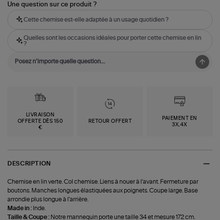
Une question sur ce produit ?
Cette chemise est-elle adaptée à un usage quotidien ?
Quelles sont les occasions idéales pour porter cette chemise en lin
?
LIVRAISON
PAIEMENT EN
OFFERTE DÈS 150
RETOUR OFFERT
3X,4X
€
DESCRIPTION
Chemise en lin verte. Col chemise. Liens à nouer à l'avant. Fermeture par
boutons. Manches longues élastiquées aux poignets. Coupe large. Base
arrondie plus longue à l'arrière.
Made in :
Inde.
Taille & Coupe :
Notre mannequin porte une taille 34 et mesure 172 cm.