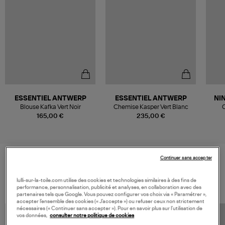
ESSENTIEL ANTWERP
ESSENTIEL ANTWERP
NI
Blouse Kafka Vert Noir
Chemise Kasper Vert Blanc
165,00 €
235,00 €
Continuer sans accepter
VOS DERNIERS PRODUITS VUS
lulli-sur-la-toile.com utilise des cookies et technologies similaires à des fins de
performance, personnalisation, publicité et analyses, en collaboration avec des
partenaires tels que Google. Vous pouvez configurer vos choix via « Paramétrer »,
accepter l’ensemble des cookies (« J’accepte ») ou refuser ceux non strictement
nécessaires (« Continuer sans accepter »). Pour en savoir plus sur l’utilisation de
vos données,
consulter notre politique de cookies