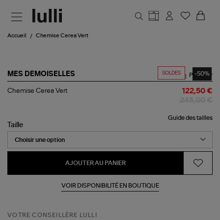
Aller au contenu principal
Accueil
Chemise Cerea Vert
SOLDES
-50%
MES DEMOISELLES
Partager
Chemise
Chemise Cerea Vert
122,50 €
Cerea
245,00 €
Vert
Guide des tailles
Taille
AJOUTER AU PANIER
VOIR DISPONIBILITÉ EN BOUTIQUE
VOTRE CONSEILLÈRE LULLI