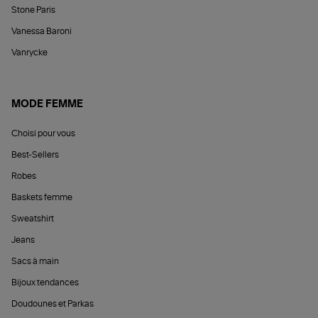
Stone Paris
Vanessa Baroni
Vanrycke
MODE FEMME
Choisi pour vous
Best-Sellers
Robes
Baskets femme
Sweatshirt
Jeans
Sacs à main
Bijoux tendances
Doudounes et Parkas