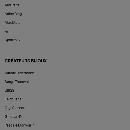
Ami Paris
Anine Bing
Max Mara
&
Sportmax
CRÉATEURS BIJOUX
Aurélie Bidermann
Serge Thoraval
d1928
Feidt Paris
Gigi Clozeau
Ginette NY
Pascale Monvoisin