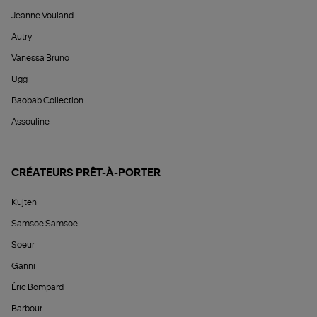
Jeanne Vouland
Autry
Vanessa Bruno
Ugg
Baobab Collection
Assouline
CRÉATEURS PRÊT-À-PORTER
Kujten
Samsoe Samsoe
Soeur
Ganni
Éric Bompard
Barbour