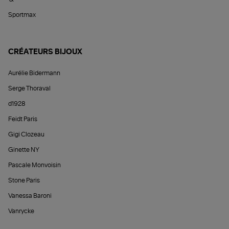
Sportmax
CRÉATEURS BIJOUX
Aurélie Bidermann
Serge Thoraval
d1928
Feidt Paris
Gigi Clozeau
Ginette NY
Pascale Monvoisin
Stone Paris
Vanessa Baroni
Vanrycke