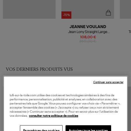
-70%
JEANNE VOULAND
Jean Lony Straight Large
T
Denim Strass Bleu
108,00 €
360,00 €
VOS DERNIERS PRODUITS VUS
Continuer sans accepter
lulli-sur-la-toile.com utilise des cookies et technologies similaires à des fins de
performance, personnalisation, publicité et analyses, en collaboration avec des
partenaires tels que Google. Vous pouvez configurer vos choix via « Paramétrer »,
accepter l’ensemble des cookies (« J’accepte ») ou refuser ceux non strictement
nécessaires (« Continuer sans accepter »). Pour en savoir plus sur l’utilisation de
vos données,
consulter notre politique de cookies
Paramètres des cookies
Autoriser tous les cookies