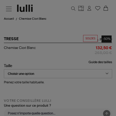
Aller au contenu principal
Accueil
Chemise Ciori Blanc
SOLDES
-50%
TRESSE
Partager
Chemise
Chemise Ciori Blanc
132,50 €
Ciori
265,00 €
Blanc
Guide des tailles
Taille
Prenez votre taille habituelle.
VOTRE CONSEILLÈRE LULLI
Une question sur ce produit ?