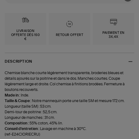
LIVRAISON
PAIEMENT EN
OFFERTE DÈS 150
RETOUR OFFERT
3X,4X
€
DESCRIPTION
Chemise blanche courte légèrement transparente, broderies bleues et
détails ajourés sur la poitrine et dans le dos. Manches courtes. Coupe
légèrement large et droite. Col chemise à finitions brodées. Fermeture à
boutons recouverts.
Made in :
Inde.
Taille & Coupe :
Notre mannequin porte une taille SM et mesure 172 cm.
Longueur (taille SM) : 53 cm.
Demi-tour de poitrine : 52,5 cm.
Longueur de manches : 31 cm.
Composition :
55% coton, 45% lin.
Conseil d'entretien :
Lavage en machine à 30°C.
(ref-E24CIORIECRU)