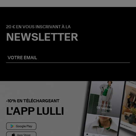
20 € EN VOUS INSCRIVANT À LA
NEWSLETTER
-10% EN TÉLÉCHARGEANT
L'APP LULLI