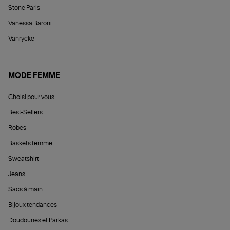
Stone Paris
Vanessa Baroni
Vanrycke
MODE FEMME
Choisi pour vous
Best-Sellers
Robes
Baskets femme
Sweatshirt
Jeans
Sacs à main
Bijoux tendances
Doudounes et Parkas