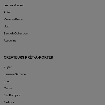
Jeanne Vouland
Autry
Vanessa Bruno
Ugg
Baobab Collection
Assouline
CRÉATEURS PRÊT-À-PORTER
Kujten
Samsoe Samsoe
Soeur
Ganni
Éric Bompard
Barbour