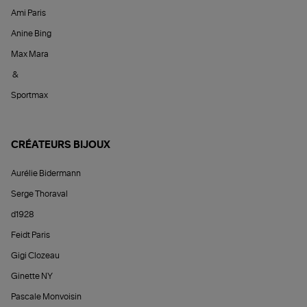
Ami Paris
Anine Bing
Max Mara
&
Sportmax
CRÉATEURS BIJOUX
Aurélie Bidermann
Serge Thoraval
d1928
Feidt Paris
Gigi Clozeau
Ginette NY
Pascale Monvoisin