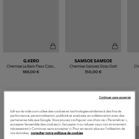
G.KERO
SAMSOE SAMSOE
Chemise Le Bain Fleur Coton
Chemise Saloves Stray Dott
Ch
Soie Multicolore
Whit
189,00 €
150,00 €
Continuer sans accepter
VOS DERNIERS PRODUITS VUS
lulli-sur-la-toile.com utilise des cookies et technologies similaires à des fins de
performance, personnalisation, publicité et analyses, en collaboration avec des
partenaires tels que Google. Vous pouvez configurer vos choix via « Paramétrer »,
accepter l’ensemble des cookies (« J’accepte ») ou refuser ceux non strictement
nécessaires (« Continuer sans accepter »). Pour en savoir plus sur l’utilisation de
vos données,
consulter notre politique de cookies