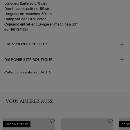
Longueur (taille 36) : 76 cm,
Demi-tour de poitrine : 59 cm.
Longueur de manches : 59 cm.
Composition :
100% coton.
Conseil d'entretien :
Lavage en machine à 30°.
(ref-F6734135)
LIVRAISON ET RETOUR
DISPONIBILITÉ BOUTIQUE
HAUTS
Collections similaires :
VOUS AIMEREZ AUSSI
MADE IN EUROPE
COLLE