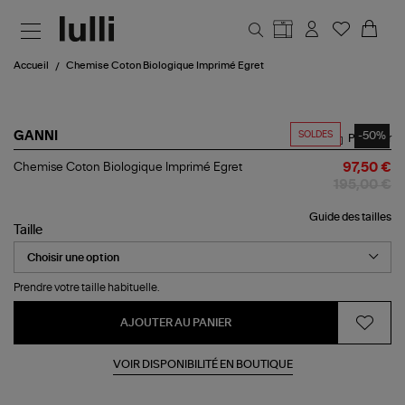
Aller au contenu principal
Accueil
Chemise Coton Biologique Imprimé Egret
SOLDES
-50%
GANNI
Partager
Chemise
Chemise Coton Biologique Imprimé Egret
97,50 €
Coton
195,00 €
Biologique
Imprimé
Guide des tailles
Egret
Taille
Prendre votre taille habituelle.
AJOUTER AU PANIER
VOIR DISPONIBILITÉ EN BOUTIQUE