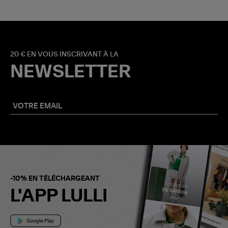
20 € EN VOUS INSCRIVANT À LA
NEWSLETTER
-10% EN TÉLÉCHARGEANT
L'APP LULLI