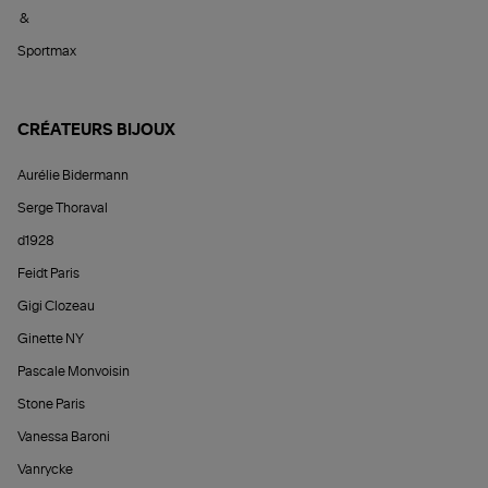
&
Sportmax
CRÉATEURS BIJOUX
Aurélie Bidermann
Serge Thoraval
d1928
Feidt Paris
Gigi Clozeau
Ginette NY
Pascale Monvoisin
Stone Paris
Vanessa Baroni
Vanrycke