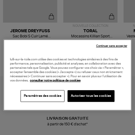
NOUVELLE COLLECTION
N
JEROME DREYFUSS
TORAL
Sac Bobi S Cuir Lamé
Mocassins Killian Sport
Veste
Champagne
Mousse
480,00 €
189,00 €
Continuer sans accepter
lulli-sur-la-toile.com utilise des cookies et technologies similaires à des fins de
performance, personnalisation, publicité et analyses, en collaboration avec des
partenaires tels que Google. Vous pouvez configurer vos choix via « Paramétrer »,
accepter l’ensemble des cookies (« J’accepte ») ou refuser ceux non strictement
nécessaires (« Continuer sans accepter »). Pour en savoir plus sur l’utilisation de
vos données,
consulter notre politique de cookies
Paramètres des cookies
Autoriser tous les cookies
LIVRAISON GRATUITE
à partir de 150 € d'achat*