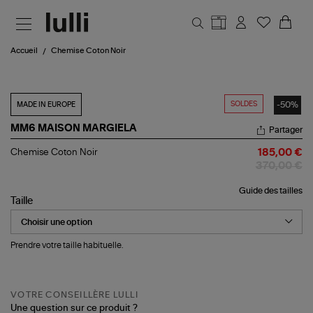
Aller au contenu principal
Accueil
Chemise Coton Noir
SOLDES
-50%
MADE IN EUROPE
MM6 MAISON MARGIELA
Partager
Chemise
Chemise Coton Noir
185,00 €
Coton
370,00 €
Noir
Guide des tailles
Taille
Prendre votre taille habituelle.
VOTRE CONSEILLÈRE LULLI
Une question sur ce produit ?