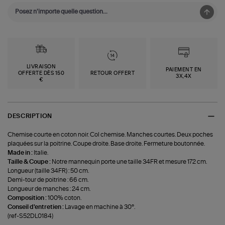
LIVRAISON
PAIEMENT EN
OFFERTE DÈS 150
RETOUR OFFERT
3X,4X
€
DESCRIPTION
Chemise courte en coton noir. Col chemise. Manches courtes. Deux poches
plaquées sur la poitrine. Coupe droite. Base droite. Fermeture boutonnée.
Made in :
Italie.
Taille & Coupe :
Notre mannequin porte une taille 34FR et mesure 172 cm.
Longueur (taille 34FR) : 50 cm.
Demi-tour de poitrine : 66 cm.
Longueur de manches : 24 cm.
Composition :
100% coton.
Conseil d'entretien :
Lavage en machine à 30°.
(ref-S52DL0184)