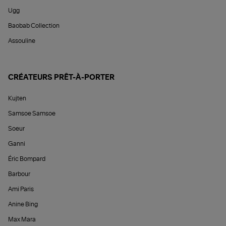
Ugg
Baobab Collection
Assouline
CRÉATEURS PRÊT-À-PORTER
Kujten
Samsoe Samsoe
Soeur
Ganni
Éric Bompard
Barbour
Ami Paris
Anine Bing
Max Mara