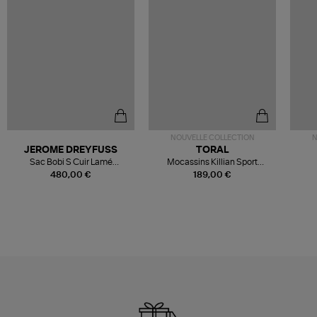
NOUVELLE COLLECTION
N
JEROME DREYFUSS
TORAL
Sac Bobi S Cuir Lamé
Mocassins Killian Sport
Champagne
Mousse
480,00 €
189,00 €