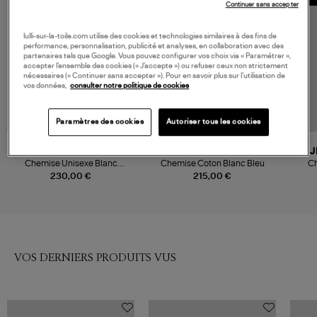
Continuer sans accepter
lulli-sur-la-toile.com utilise des cookies et technologies similaires à des fins de
performance, personnalisation, publicité et analyses, en collaboration avec des
partenaires tels que Google. Vous pouvez configurer vos choix via « Paramétrer »,
accepter l’ensemble des cookies (« J’accepte ») ou refuser ceux non strictement
nécessaires (« Continuer sans accepter »). Pour en savoir plus sur l’utilisation de
vos données,
consulter notre politique de cookies
Paramètres des cookies
Autoriser tous les cookies
AMI PARIS
NESSA
J
Chemise Unisexe Blanc
Chemise Coton Blanc Bleu
Ch
Naturel
Pop
230,00 €
215,00 €
VOS DERNIERS PRODUITS VUS