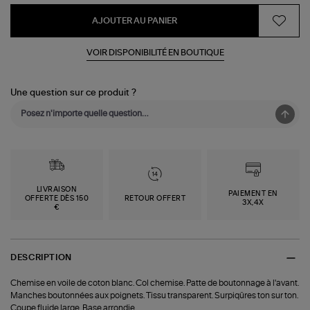
AJOUTER AU PANIER
VOIR DISPONIBILITÉ EN BOUTIQUE
Une question sur ce produit ?
LIVRAISON
PAIEMENT EN
OFFERTE DÈS 150
RETOUR OFFERT
3X,4X
€
DESCRIPTION
Chemise en voile de coton blanc. Col chemise. Patte de boutonnage à l'avant.
Manches boutonnées aux poignets. Tissu transparent. Surpiqûres ton sur ton.
Coupe fluide large. Base arrondie.