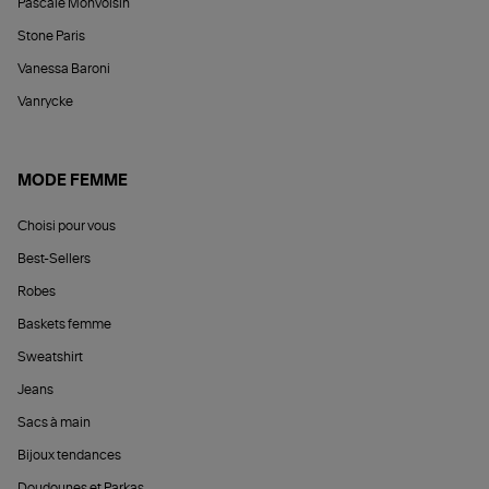
Pascale Monvoisin
Stone Paris
Vanessa Baroni
Vanrycke
MODE FEMME
Choisi pour vous
Best-Sellers
Robes
Baskets femme
Sweatshirt
Jeans
Sacs à main
Bijoux tendances
Doudounes et Parkas