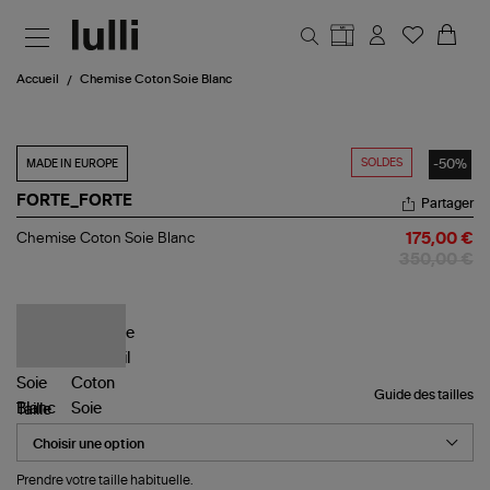
Aller au contenu principal
Accueil
Chemise Coton Soie Blanc
SOLDES
-50%
MADE IN EUROPE
FORTE_FORTE
Partager
Chemise
Chemise Coton Soie Blanc
175,00 €
Coton
350,00 €
Soie
Blanc
Guide des tailles
Taille
Prendre votre taille habituelle.