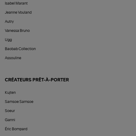
Isabel Marant
Jeanne Vouland
Autry
Vanessa Bruno
Ugg
Baobab Collection
Assouline
CRÉATEURS PRÊT-À-PORTER
Kujten
Samsoe Samsoe
Soeur
Ganni
Éric Bompard