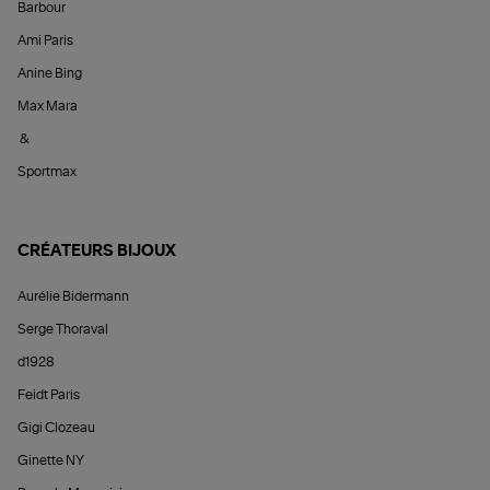
Barbour
Ami Paris
Anine Bing
Max Mara
&
Sportmax
CRÉATEURS BIJOUX
Aurélie Bidermann
Serge Thoraval
d1928
Feidt Paris
Gigi Clozeau
Ginette NY