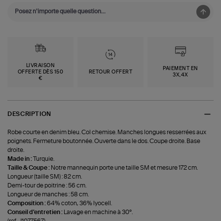
LIVRAISON
PAIEMENT EN
OFFERTE DÈS 150
RETOUR OFFERT
3X,4X
€
DESCRIPTION
Robe courte en denim bleu. Col chemise. Manches longues resserrées aux
poignets. Fermeture boutonnée. Ouverte dans le dos. Coupe droite. Base
droite.
Made in :
Turquie.
Taille & Coupe :
Notre mannequin porte une taille SM et mesure 172 cm.
Longueur (taille SM) : 82 cm.
Demi-tour de poitrine : 56 cm.
Longueur de manches : 58 cm.
Composition :
64% coton, 36% lyocell.
Conseil d'entretien :
Lavage en machine à 30°.
(ref-J1077567)