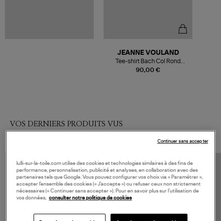
JEANNE VOULAND
Tee-shirt Bach Col Rond
Lyocell Blanc
90,00 €
VOS DERNIERS PRODUITS VUS
Continuer sans accepter
lulli-sur-la-toile.com utilise des cookies et technologies similaires à des fins de
performance, personnalisation, publicité et analyses, en collaboration avec des
partenaires tels que Google. Vous pouvez configurer vos choix via « Paramétrer »,
accepter l’ensemble des cookies (« J’accepte ») ou refuser ceux non strictement
nécessaires (« Continuer sans accepter »). Pour en savoir plus sur l’utilisation de
vos données,
consulter notre politique de cookies