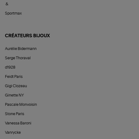
&
Sportmax
CRÉATEURS BIJOUX
Aurélie Bidermann
Serge Thoraval
d1928
Feidt Paris
Gigi Clozeau
Ginette NY
Pascale Monvoisin
Stone Paris
Vanessa Baroni
Vanrycke