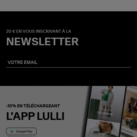
20 € EN VOUS INSCRIVANT À LA
NEWSLETTER
-10% EN TÉLÉCHARGEANT
L'APP LULLI