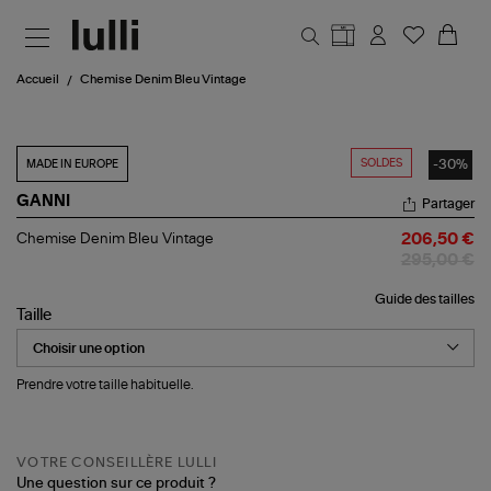
Aller au contenu principal
Accueil
Chemise Denim Bleu Vintage
SOLDES
-30%
MADE IN EUROPE
GANNI
Partager
Chemise
Chemise Denim Bleu Vintage
206,50 €
Denim
295,00 €
Bleu
Vintage
Guide des tailles
Taille
Prendre votre taille habituelle.
VOTRE CONSEILLÈRE LULLI
Une question sur ce produit ?