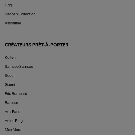
Ugg
Baobab Collection
Assouline
CRÉATEURS PRÊT-À-PORTER
Kujten
Samsoe Samsoe
Soeur
Ganni
Éric Bompard
Barbour
Ami Paris
Anine Bing
Max Mara