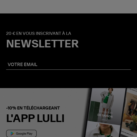
20 € EN VOUS INSCRIVANT À LA
NEWSLETTER
-10% EN TÉLÉCHARGEANT
L'APP LULLI