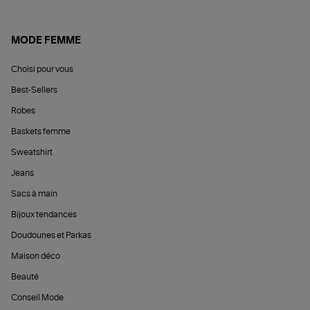
MODE FEMME
Choisi pour vous
Best-Sellers
Robes
Baskets femme
Sweatshirt
Jeans
Sacs à main
Bijoux tendances
Doudounes et Parkas
Maison déco
Beauté
Conseil Mode