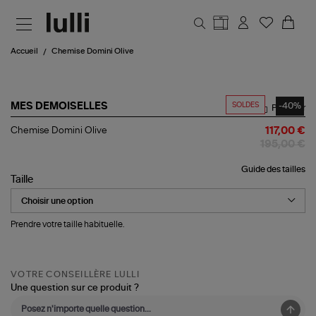
Aller au contenu principal
Accueil
Chemise Domini Olive
SOLDES
-40%
MES DEMOISELLES
Partager
Chemise
Chemise Domini Olive
117,00 €
Domini
195,00 €
Olive
Guide des tailles
Taille
Prendre votre taille habituelle.
VOTRE CONSEILLÈRE LULLI
Une question sur ce produit ?