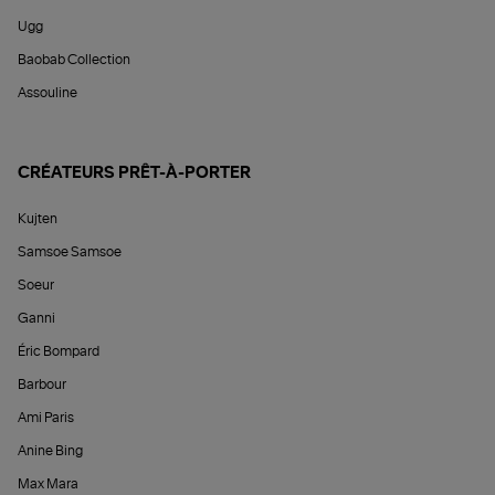
Ugg
Baobab Collection
Assouline
CRÉATEURS PRÊT-À-PORTER
Kujten
Samsoe Samsoe
Soeur
Ganni
Éric Bompard
Barbour
Ami Paris
Anine Bing
Max Mara