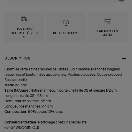
LIVRAISON
PAIEMENT EN
OFFERTE DÈS 150
RETOUR OFFERT
3X,4X
€
DESCRIPTION
Chemise verte à fines rayures pailletées. Col chemise. Manches longues
resserrées et boutonnées aux poignets. Poches plaquées. Coupe cropped.
Base arrondie.
Made in :
Inde.
Taille & Coupe :
Notre mannequin porte une taille 0S et mesure 172 cm.
Longueur (taille 0S) : 48 cm.
Demi-tour de poitrine : 65 cm.
Longueur de manches : 44 cm.
Composition :
90% coton, 10% lurex.
Conseil d'entretien :
Nettoyage chez un spécialiste.
(ref-24WDOMINIOLI)