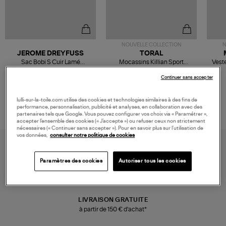
NOUVELLE COLLECTION
N
JEROME DREYFUSS
TORAL
Sac Bobi S Cuir Lamé
Mocassins Killian Sport
Veste
Champagne
Mousse
480,00 €
189,00 €
Continuer sans accepter
lulli-sur-la-toile.com utilise des cookies et technologies similaires à des fins de
performance, personnalisation, publicité et analyses, en collaboration avec des
partenaires tels que Google. Vous pouvez configurer vos choix via « Paramétrer »,
accepter l’ensemble des cookies (« J’accepte ») ou refuser ceux non strictement
nécessaires (« Continuer sans accepter »). Pour en savoir plus sur l’utilisation de
vos données,
consulter notre politique de cookies
Paramètres des cookies
Autoriser tous les cookies
LIVRAISON GRATUITE
à partir de 150 € d'achat*