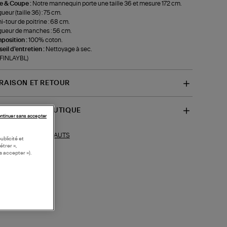
le & Coupe :
Notre mannequin porte une taille 36 et mesure 172 cm.
ueur (taille 36) : 75 cm.
-tour de poitrine : 68 cm.
ueur de manches : 56 cm.
position :
100% coton.
eil d'entretien :
Nettoyage à sec.
-FINLAYBL)
VRAISON ET RETOUR
SPONIBILITÉ BOUTIQUE
ntinuer sans accepter
HAUTS
ections similaires :
ublicité et
étrer »,
s accepter »).