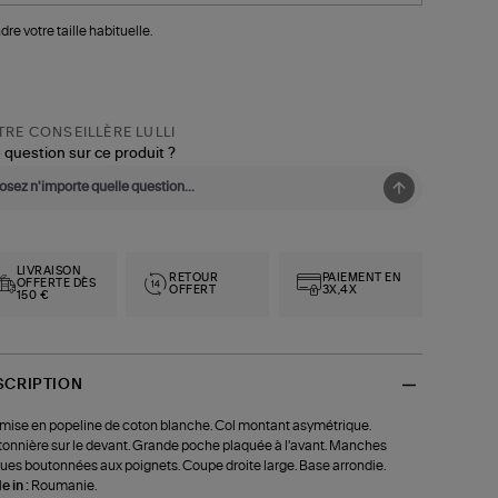
dre votre taille habituelle.
RE CONSEILLÈRE LULLI
 question sur ce produit ?
LIVRAISON
RETOUR
PAIEMENT EN
OFFERTE DÈS
OFFERT
3X,4X
150 €
SCRIPTION
ise en popeline de coton blanche. Col montant asymétrique.
onnière sur le devant. Grande poche plaquée à l'avant. Manches
ues boutonnées aux poignets. Coupe droite large. Base arrondie.
 in :
Roumanie.