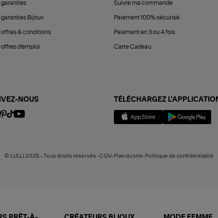
 garanties
Suivre ma commande
 garanties Bijoux
Paiement 100% sécurisé
 offres & conditions
Paiement en 3 ou 4 fois
offres d'emploi
Carte Cadeau
IVEZ-NOUS
TÉLÉCHARGEZ L'APPLICATIO
© LULLI 2025 - Tous droits réservés -CGV-Plan du site-Politique de confidentialité
S PRÊT-À-
CRÉATEURS BIJOUX
MODE FEMME