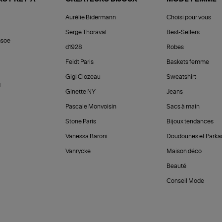
Aurélie Bidermann
Choisi pour vous
Serge Thoraval
Best-Sellers
soe
d1928
Robes
Feidt Paris
Baskets femme
Gigi Clozeau
Sweatshirt
d
Ginette NY
Jeans
Pascale Monvoisin
Sacs à main
Stone Paris
Bijoux tendances
Vanessa Baroni
Doudounes et Parka
Vanrycke
Maison déco
Beauté
Conseil Mode