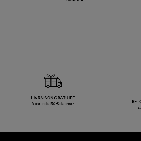
LIVRAISON GRATUITE
RET
à partir de 150 € d'achat*
d