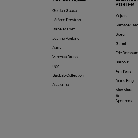
PORTER
Golden Goose
Kujten
Jérôme Dreyfuss
Samsoe Sam
Isabel Marant
Soeur
Jeanne Vouland
Ganni
Autry
Éric Bompar
Vanessa Bruno
Barbour
Ugg
Ami Paris
Baobab Collection
Anine Bing
Assouline
Max Mara
&
Sportmax