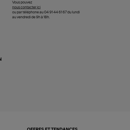
Vous pouvez
nous contacter ici
ou par téléphone au 04 91 44 61 67 du lundi
au vendredi de 9h à 18h.
N
OFFRES ET TENDANCES