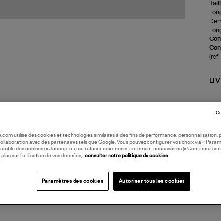
Tail
Long
Demi
Long
Com
Cons
(ref
LI
DI
Co
Coll
oile.com utilise des cookies et technologies similaires à des fins de performance, personnalisation, p
collaboration avec des partenaires tels que Google. Vous pouvez configurer vos choix via « Param
semble des cookies (« J’accepte ») ou refuser ceux non strictement nécessaires (« Continuer san
 plus sur l’utilisation de vos données,
consulter notre politique de cookies
Paramètres des cookies
Autoriser tous les cookies