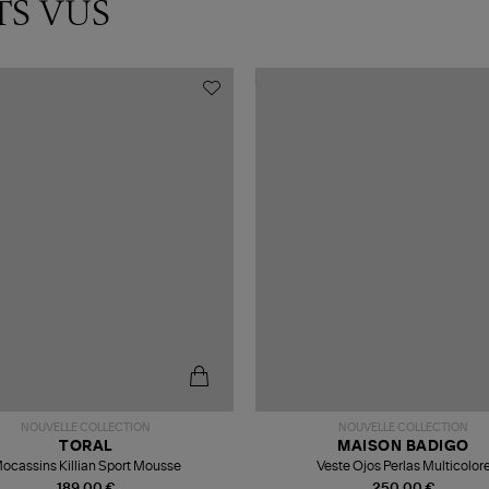
TS VUS
NOUVELLE COLLECTION
NOUVELLE COLLECTION
TORAL
MAISON BADIGO
ocassins Killian Sport Mousse
Veste Ojos Perlas Multicolor
189,00 €
250,00 €