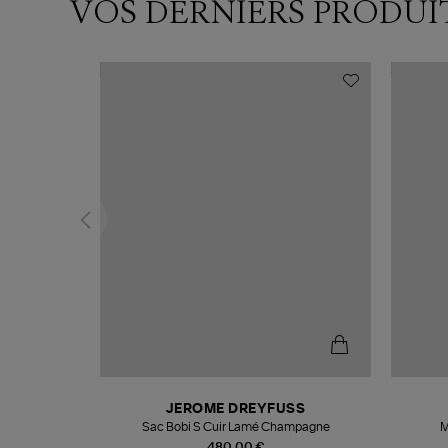
VOS DERNIERS PRODUI
N
JEROME DREYFUSS
te
Sac Bobi S Cuir Lamé Champagne
M
480,00 €