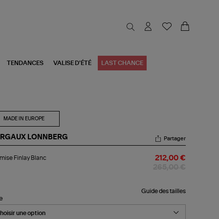
TENDANCES
VALISE D'ÉTÉ
LAST CHANCE
MADE IN EUROPE
RGAUX LONNBERG
Partager
emise
ise Finlay Blanc
212,00 €
lay
nc
265,00 €
Guide des tailles
le