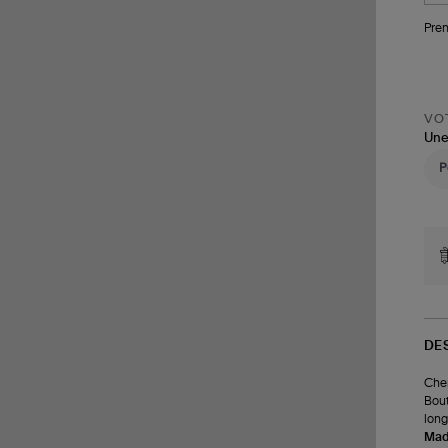
Pren
VOT
Une
DE
Chem
Bout
long
Made