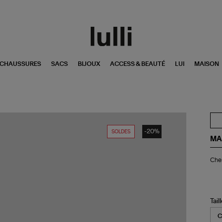
CHAUSSURES
SACS
BIJOUX
ACCESS & BEAUTÉ
LUI
MAISON
-20%
SOLDES
MA
Ch
Chem
Fin
Bla
Tail