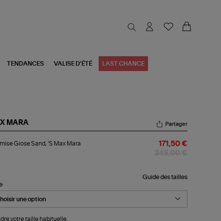
TENDANCES
VALISE D'ÉTÉ
LAST CHANCE
X MARA
Partager
emise
ise Giose Sand, 'S Max Mara
171,50 €
ose
d,
245,00 €
x
ra
Guide des tailles
le
dre votre taille habituelle.