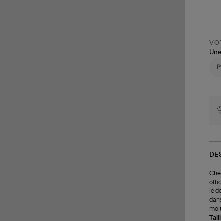
VOT
Une
DE
Chem
offi
le d
dans
moit
Tail