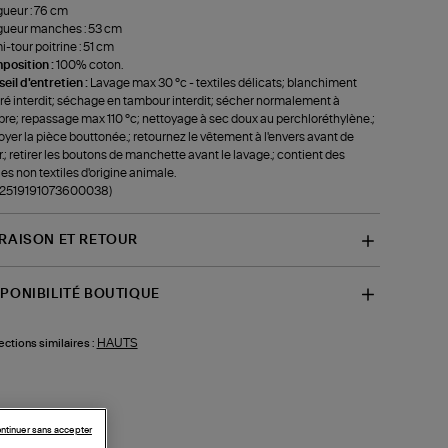
ueur : 76 cm
ueur manches : 53 cm
-tour poitrine : 51 cm
position :
100% coton.
eil d'entretien :
Lavage max 30 °c - textiles délicats; blanchiment
ré interdit; séchage en tambour interdit; sécher normalement à
bre; repassage max 110 °c; nettoyage à sec doux au perchloréthylène.;
oyer la pièce bouttonée.; retournez le vêtement à l'envers avant de
r.; retirer les boutons de manchette avant le lavage.; contient des
ies non textiles d'origine animale.
f-2519191073600038)
VRAISON ET RETOUR
SPONIBILITÉ BOUTIQUE
HAUTS
ections similaires :
ntinuer sans accepter