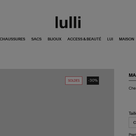
CHAUSSURES
SACS
BIJOUX
ACCESS & BEAUTÉ
LUI
MAISON
MA
-30%
SOLDES
Ch
Chem
Gi
San
'S
Ma
Ma
Tail
Pren