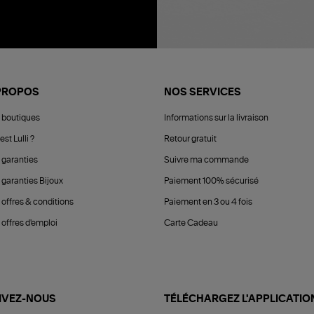
PROPOS
NOS SERVICES
 boutiques
Informations sur la livraison
est Lulli ?
Retour gratuit
 garanties
Suivre ma commande
 garanties Bijoux
Paiement 100% sécurisé
 offres & conditions
Paiement en 3 ou 4 fois
offres d'emploi
Carte Cadeau
IVEZ-NOUS
TÉLÉCHARGEZ L'APPLICATIO