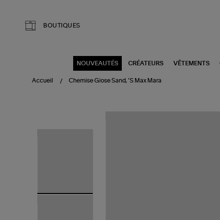
Aller au contenu principal
BOUTIQUES
NOUVEAUTÉS
CRÉATEURS
VÊTEMENTS
Accueil
Chemise Giose Sand, 'S Max Mara