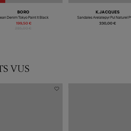
BORO
K.JACQUES
ean Denim Tokyo Paint It Black
Sandales Arelatepyr Pul Naturel P
199,50 €
330,00 €
285,00 €
TS VUS