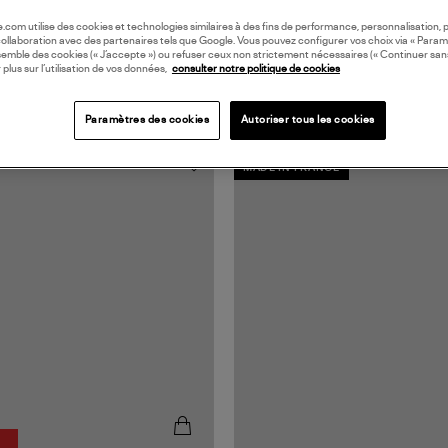
oile.com utilise des cookies et technologies similaires à des fins de performance, personnalisation, p
collaboration avec des partenaires tels que Google. Vous pouvez configurer vos choix via « Param
semble des cookies (« J’accepte ») ou refuser ceux non strictement nécessaires (« Continuer san
 plus sur l’utilisation de vos données,
consulter notre politique de cookies
Paramètres des cookies
Autoriser tous les cookies
MADE IN FRANCE