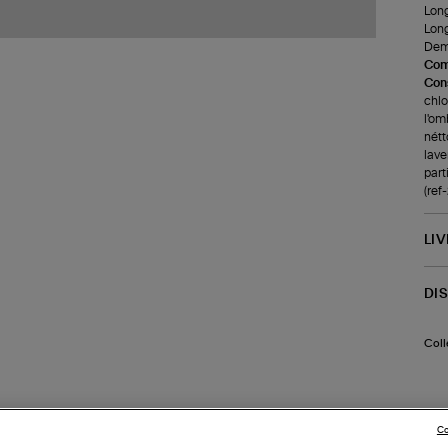
Long
Long
Demi
Com
Cons
chlo
l'om
nétt
lave
part
(re
LI
DI
Coll
Co