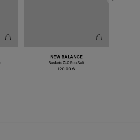
NEW BALANCE
e
Baskets 740 Sea Salt
Veste
120,00 €