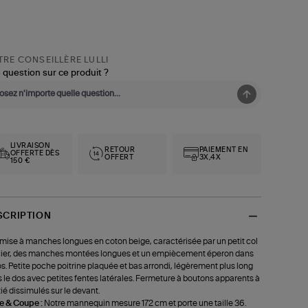
RE CONSEILLÈRE LULLI
 question sur ce produit ?
LIVRAISON
RETOUR
PAIEMENT EN
OFFERTE DÈS
OFFERT
3X,4X
150 €
SCRIPTION
ise à manches longues en coton beige, caractérisée par un petit col
cier, des manches montées longues et un empiècement éperon dans
os. Petite poche poitrine plaquée et bas arrondi, légèrement plus long
 le dos avec petites fentes latérales. Fermeture à boutons apparents à
ié dissimulés sur le devant.
le & Coupe :
Notre mannequin mesure 172 cm et porte une taille 36.