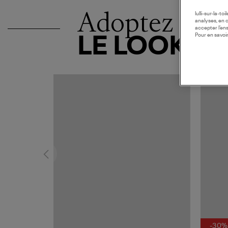
Adoptez
lulli-sur-la-t
analyses, en 
accepter l’en
Pour en savoir
LE LOOK
-30%