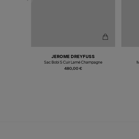
N
JEROME DREYFUSS
te
Sac Bobi S Cuir Lamé Champagne
M
480,00 €