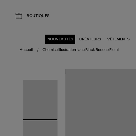
Aller au contenu principal
BOUTIQUES
NOUVEAUTÉS
CRÉATEURS
VÊTEMENTS
Accueil
Chemise Illustration Lace Black Rococo Floral