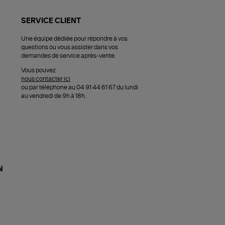
SERVICE CLIENT
Une équipe dédiée pour répondre à vos
questions ou vous assister dans vos
demandes de service après-vente.
Vous pouvez
nous contacter ici
ou par téléphone au 04 91 44 61 67 du lundi
au vendredi de 9h à 18h.
N