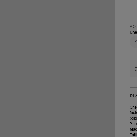
VOT
Une
DE
Chem
foul
poig
Plis
Made
Tail