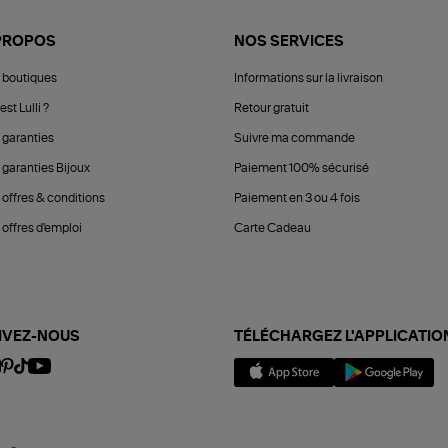
PROPOS
NOS SERVICES
 boutiques
Informations sur la livraison
est Lulli ?
Retour gratuit
 garanties
Suivre ma commande
 garanties Bijoux
Paiement 100% sécurisé
 offres & conditions
Paiement en 3 ou 4 fois
offres d'emploi
Carte Cadeau
IVEZ-NOUS
TÉLÉCHARGEZ L'APPLICATIO