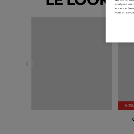
LE LOOK
lulli-sur-la-t
analyses, en 
accepter l’en
Pour en savoir
-50%