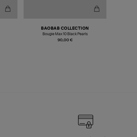
BAOBAB COLLECTION
Bougie Max 10 Black Pearls
Paréo Fou
90,00 €