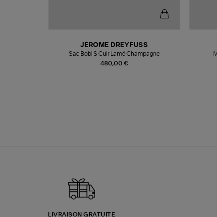
T
JEROME DREYFUSS
k
Sac Bobi S Cuir Lamé Champagne
M
480,00 €
LIVRAISON GRATUITE