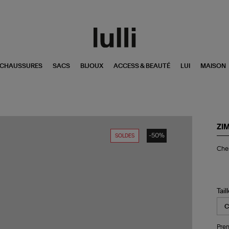
CHAUSSURES
SACS
BIJOUX
ACCESS & BEAUTÉ
LUI
MAISON
ZI
-50%
SOLDES
Ch
Chem
Ill
La
Bla
Ro
Flo
Tail
Pren