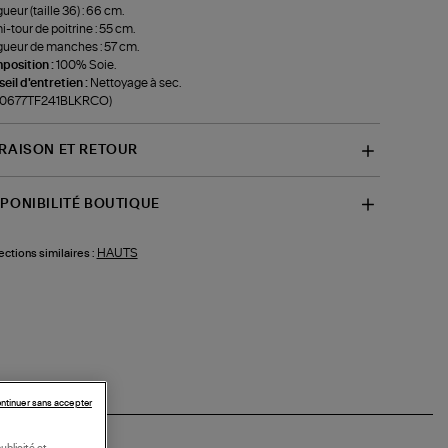
ueur (taille 36) : 66 cm.
-tour de poitrine : 55 cm.
ueur de manches : 57 cm.
position :
100% Soie.
eil d'entretien :
Nettoyage à sec.
f-0677TF241BLKRCO)
VRAISON ET RETOUR
SPONIBILITÉ BOUTIQUE
HAUTS
ections similaires :
ntinuer sans accepter