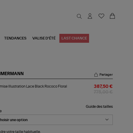
TENDANCES
VALISE D'ÉTÉ
LAST CHANCE
MMERMANN
Partager
emise
ise Illustration Lace Black Rococo Floral
387,50 €
ustration
ce
775,00 €
ck
coco
ral
Guide des tailles
le
dre votre taille habituelle.