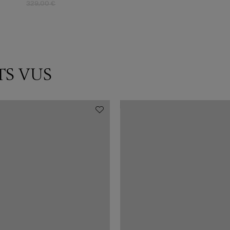
329,00 €
TS VUS