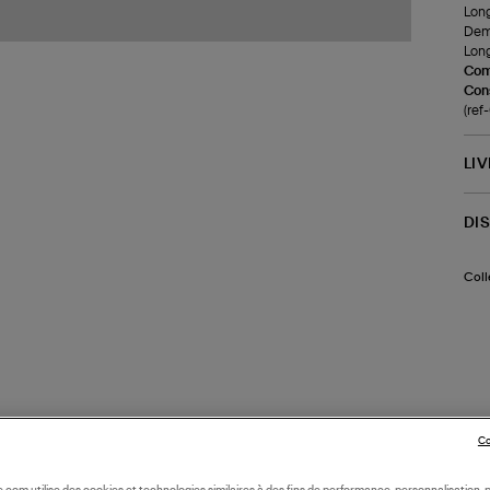
Long
Demi
Long
Com
Cons
(re
LI
DI
Coll
Co