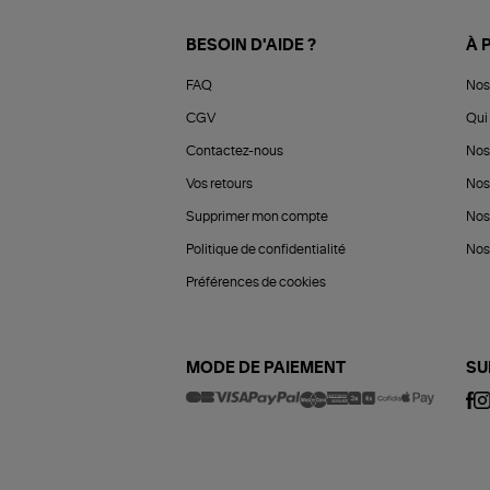
BESOIN D'AIDE ?
À 
FAQ
Nos
CGV
Qui 
Contactez-nous
Nos
Vos retours
Nos
Supprimer mon compte
Nos
Politique de confidentialité
Nos 
Préférences de cookies
MODE DE PAIEMENT
SU