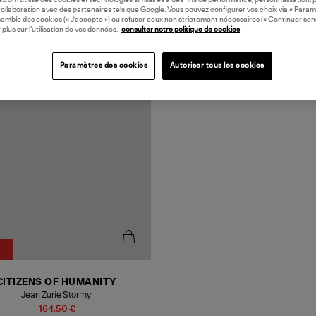
oile.com utilise des cookies et technologies similaires à des fins de performance, personnalisation, p
collaboration avec des partenaires tels que Google. Vous pouvez configurer vos choix via « Param
semble des cookies (« J’accepte ») ou refuser ceux non strictement nécessaires (« Continuer san
 plus sur l’utilisation de vos données,
consulter notre politique de cookies
Paramètres des cookies
Autoriser tous les cookies
CITIZENS OF HUMANITY
Jean Zurie Stormy
164,50 €