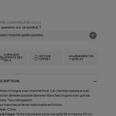
RE CONSEILLÈRE LULLI
 question sur ce produit ?
LIVRAISON
RETOUR
PAIEMENT EN
OFFERTE DÈS
OFFERT
3X,4X
150 €
SCRIPTION
ise mi longue avec imprimé floral. Col chemise classique avec
ard en dentelle possible d'enlever. Manches longues avec grands
nets. Tissu transparent.
 sur manches et fente indéchirable en finition.
 in :
Chine.
le & Coupe :
Notre mannequin porte une taille 36 et mesure 172 cm.