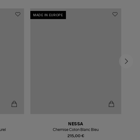
MADE IN EUROPE
MADE
-4
NESSA
urel
Chemise Coton Blanc Bleu
215,00 €