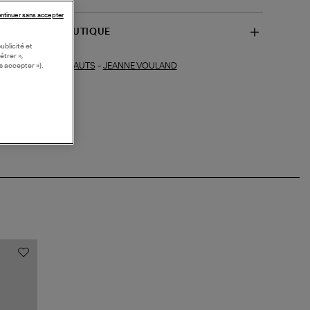
ntinuer sans accepter
SPONIBILITÉ BOUTIQUE
ublicité et
étrer »,
HAUTS
-
JEANNE VOULAND
s accepter »).
ections similaires :