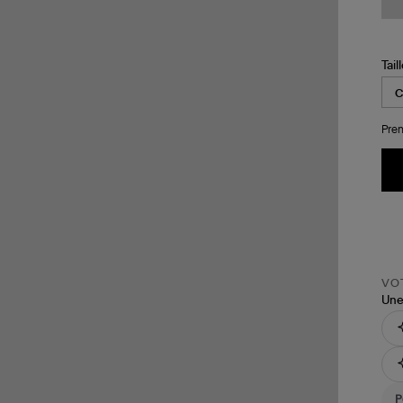
Tail
Pren
VOT
Une