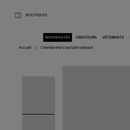
Aller au contenu principal
BOUTIQUES
NOUVEAUTÉS
CRÉATEURS
VÊTEMENTS
Accueil
Chemise Ima Crop Satin Léopard