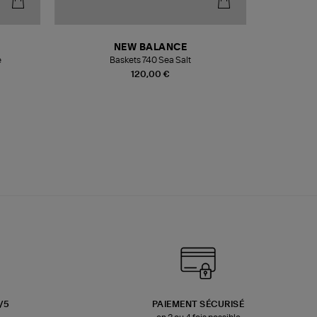
NEW BALANCE
e
Baskets 740 Sea Salt
Veste
120,00 €
3/5
PAIEMENT SÉCURISÉ