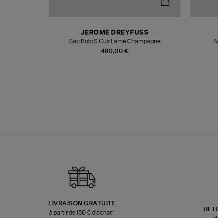
N
JEROME DREYFUSS
te
Sac Bobi S Cuir Lamé Champagne
M
480,00 €
LIVRAISON GRATUITE
RET
à partir de 150 € d'achat*