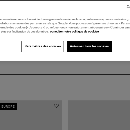
Co
DI
oile.com utilise des cookies et technologies similaires à des fins de performance, personnalisation, p
collaboration avec des partenaires tels que Google. Vous pouvez configurer vos choix via « Param
semble des cookies (« J’accepte ») ou refuser ceux non strictement nécessaires (« Continuer san
Coll
 plus sur l’utilisation de vos données,
consulter notre politique de cookies
Paramètres des cookies
Autoriser tous les cookies
N EUROPE