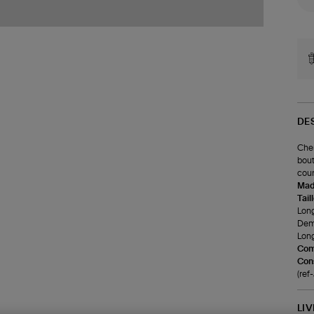
DE
Chem
bout
cour
Made
Tail
Long
Demi
Long
Com
Cons
(re
LI