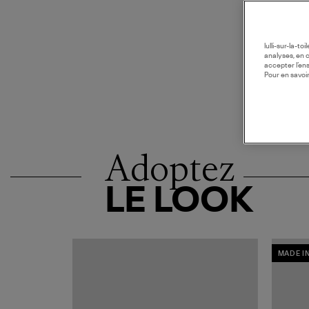
lulli-sur-la-t
analyses, en 
accepter l’en
Pour en savoir
Adoptez
LE LOOK
MADE I