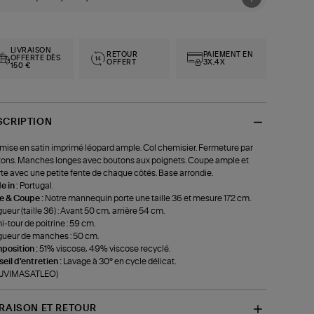
LIVRAISON
RETOUR
PAIEMENT EN
OFFERTE DÈS
OFFERT
3X,4X
150 €
SCRIPTION
ise en satin imprimé léopard ample. Col chemisier. Fermeture par
ons. Manches longes avec boutons aux poignets. Coupe ample et
te avec une petite fente de chaque côtés. Base arrondie.
 in :
Portugal.
le & Coupe :
Notre mannequin porte une taille 36 et mesure 172 cm.
ueur (taille 36) : Avant 50 cm, arrière 54 cm.
-tour de poitrine : 59 cm.
ueur de manches : 50 cm.
position :
51% viscose, 49% viscose recyclé.
eil d'entretien :
Lavage à 30° en cycle délicat.
f-JVIMASATLEO)
VRAISON ET RETOUR