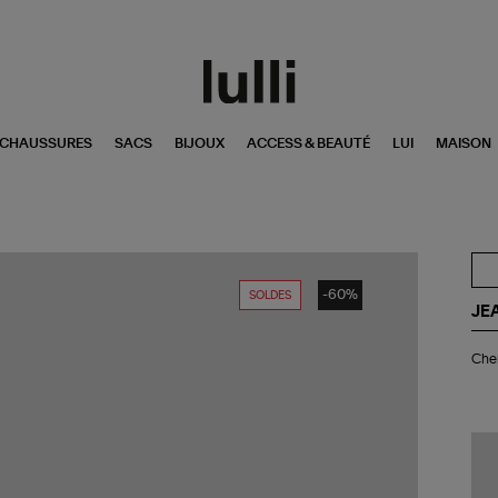
CHAUSSURES
SACS
BIJOUX
ACCESS & BEAUTÉ
LUI
MAISON
-60%
SOLDES
JE
Ch
Chem
Im
Cr
Sat
Lé