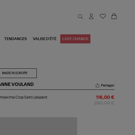
TENDANCES
VALISE D'ÉTÉ
LAST CHANCE
MADE IN EUROPE
ANNE VOULAND
Partager
emise
ise Ima Crop Satin Léopard
116,00 €
a
op
290,00 €
in
opard