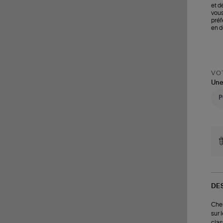
et d
vous
préf
en d
VOT
Une
DE
Chem
sur 
clas