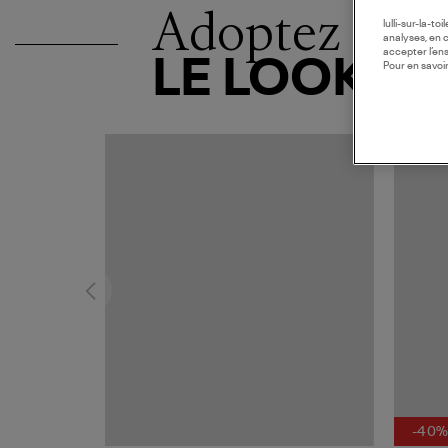
Adoptez
lulli-sur-la-t
analyses, en 
accepter l’en
LE LOOK
Pour en savoir
-40