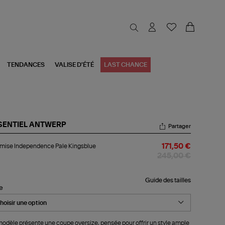
TENDANCES
VALISE D'ÉTÉ
LAST CHANCE
SENTIEL ANTWERP
Partager
emise
mise Independence Pale Kingsblue
171,50 €
dependence
e
245,00 €
gsblue
Guide des tailles
le
odèle présente une coupe oversize, pensée pour offrir un style ample