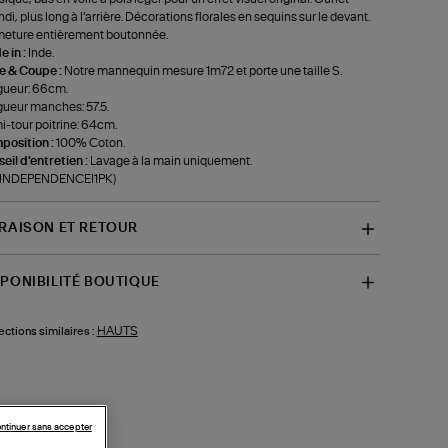
ndi, plus long à l’arrière. Décorations florales en sequins sur le devant.
eture entièrement boutonnée.
 in :
Inde.
le & Coupe :
Notre mannequin mesure 1m72 et porte une taille S.
gueur: 66cm.
ueur manches: 57.5.
-tour poitrine: 64cm.
position :
100% Coton.
eil d'entretien :
Lavage à la main uniquement.
f-INDEPENDENCEI1PK)
VRAISON ET RETOUR
SPONIBILITÉ BOUTIQUE
HAUTS
ections similaires :
ntinuer sans accepter