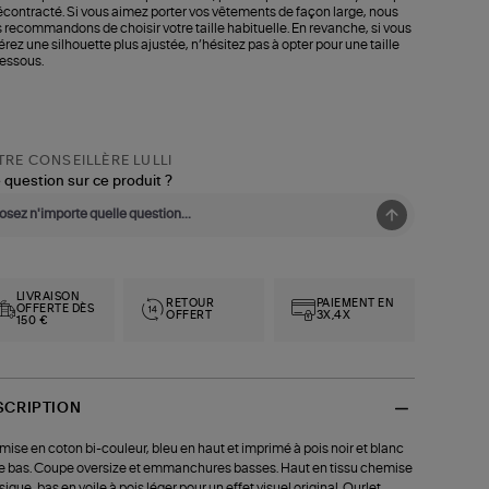
écontracté. Si vous aimez porter vos vêtements de façon large, nous
 recommandons de choisir votre taille habituelle. En revanche, si vous
érez une silhouette plus ajustée, n’hésitez pas à opter pour une taille
essous.
RE CONSEILLÈRE LULLI
 question sur ce produit ?
LIVRAISON
RETOUR
PAIEMENT EN
OFFERTE DÈS
OFFERT
3X,4X
150 €
SCRIPTION
ise en coton bi-couleur, bleu en haut et imprimé à pois noir et blanc
le bas. Coupe oversize et emmanchures basses. Haut en tissu chemise
sique, bas en voile à pois léger pour un effet visuel original. Ourlet