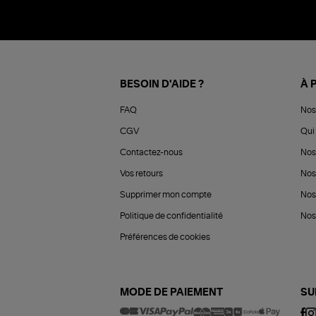
BESOIN D'AIDE ?
À 
FAQ
Nos
CGV
Qui 
Contactez-nous
Nos
Vos retours
Nos
Supprimer mon compte
Nos
Politique de confidentialité
Nos 
Préférences de cookies
MODE DE PAIEMENT
SU