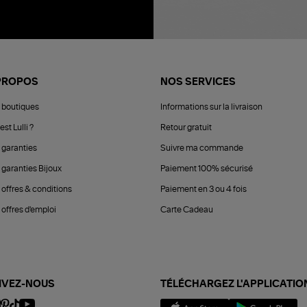
PROPOS
NOS SERVICES
 boutiques
Informations sur la livraison
est Lulli ?
Retour gratuit
 garanties
Suivre ma commande
 garanties Bijoux
Paiement 100% sécurisé
 offres & conditions
Paiement en 3 ou 4 fois
offres d'emploi
Carte Cadeau
IVEZ-NOUS
TÉLÉCHARGEZ L'APPLICATIO