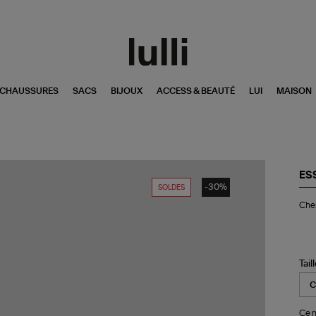
CHAUSSURES
SACS
BIJOUX
ACCESS & BEAUTÉ
LUI
MAISON
ES
-30%
SOLDES
Ch
Che
In
Pal
Kin
Tail
Ce m