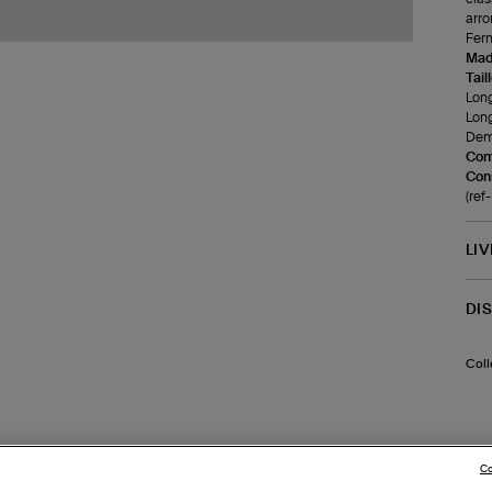
arro
Ferm
Made
Tail
Lon
Long
Demi
Com
Cons
(re
LI
DI
Coll
Co