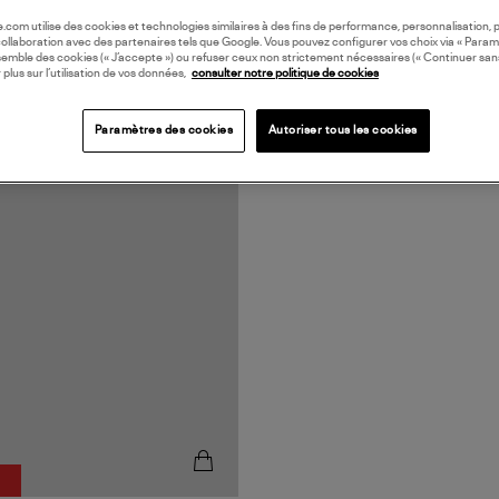
oile.com utilise des cookies et technologies similaires à des fins de performance, personnalisation, p
collaboration avec des partenaires tels que Google. Vous pouvez configurer vos choix via « Param
semble des cookies (« J’accepte ») ou refuser ceux non strictement nécessaires (« Continuer san
 plus sur l’utilisation de vos données,
consulter notre politique de cookies
Paramètres des cookies
Autoriser tous les cookies
%