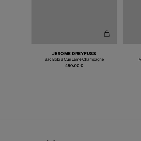
T
JEROME DREYFUSS
k
Sac Bobi S Cuir Lamé Champagne
M
480,00 €