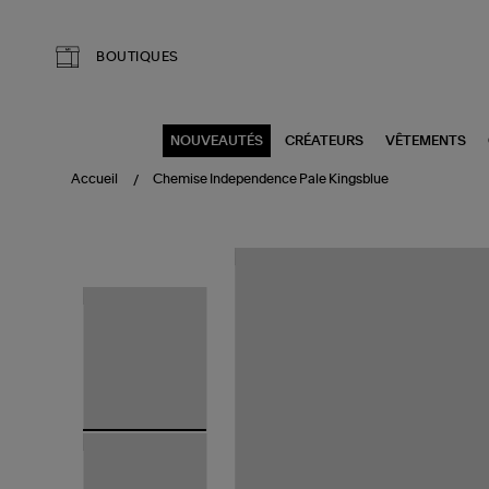
Aller au contenu principal
BOUTIQUES
NOUVEAUTÉS
CRÉATEURS
VÊTEMENTS
Accueil
Chemise Independence Pale Kingsblue