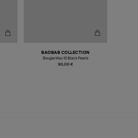
BAOBAB COLLECTION
Bougie Max 10 Black Pearls
Paréo Fou
90,00 €