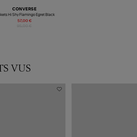
CONVERSE
kets Hi Shy Flamingo Egret Black
57,00 €
95,00 €
TS VUS