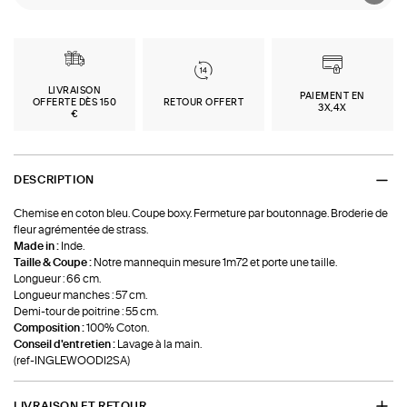
LIVRAISON
PAIEMENT EN
OFFERTE DÈS 150
RETOUR OFFERT
3X,4X
€
DESCRIPTION
Chemise en coton bleu. Coupe boxy. Fermeture par boutonnage. Broderie de
fleur agrémentée de strass.
Made in :
Inde.
Taille & Coupe :
Notre mannequin mesure 1m72 et porte une taille.
Longueur : 66 cm.
Longueur manches : 57 cm.
Demi-tour de poitrine : 55 cm.
Composition :
100% Coton.
Conseil d'entretien :
Lavage à la main.
(ref-INGLEWOODI2SA)
LIVRAISON ET RETOUR