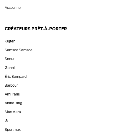
Assouline
CRÉATEURS PRÊT-À-PORTER
Kujten
Samsoe Samsoe
Soeur
Ganni
Éric Bompard
Barbour
Ami Paris
Anine Bing
Max Mara
&
Sportmax