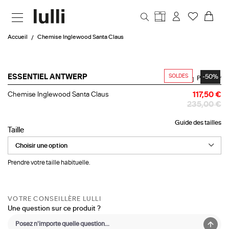
Aller au contenu principal
Accueil
Chemise Inglewood Santa Claus
SOLDES
-50%
ESSENTIEL ANTWERP
Partager
Chemise
Chemise Inglewood Santa Claus
117,50 €
Inglewood
235,00 €
Santa
Claus
Guide des tailles
Taille
Prendre votre taille habituelle.
VOTRE CONSEILLÈRE LULLI
Une question sur ce produit ?