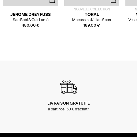
NOUVELLE COLLECTION
N
JEROME DREYFUSS
TORAL
Sac Bobi S Cuir Lamé
Mocassins Killian Sport
Veste
Champagne
Mousse
480,00 €
189,00 €
LIVRAISON GRATUITE
à partir de 150 € d'achat*