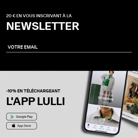
20 € EN VOUS INSCRIVANT À LA
NEWSLETTER
-10% EN TÉLÉCHARGEANT
L'APP LULLI