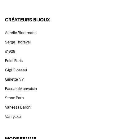
CRÉATEURS BIJOUX
Aurélie Bidermann
Serge Thoraval
d1928
Feidt Paris
Gigi Clozeau
Ginette NY
Pascale Monvoisin
Stone Paris
Vanessa Baroni
Vanrycke