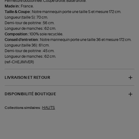
Fermeture boutonnée. Coupe droite. Base droite.
Made in :
France.
Taille & Coupe :
Notre mannequin porte une taille S et mesure 172 cm.
Longueur (taille S) : 70 cm.
Demi-tour de poitrine : 56 cm.
Longueur de manches : 62 cm.
Composition :
100% soie recyclée.
Conseil d'entretien :
Notre mannequin porte une taille 36 et mesure 172 cm.
Longueur (taille 36) : 61 cm.
Demi-tour de poitrine : 45 cm.
Longueur de manches : 62 cm.
(ref-CHEJIMVER)
LIVRAISON ET RETOUR
DISPONIBILITÉ BOUTIQUE
HAUTS
Collections similaires :