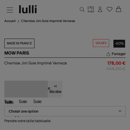
Aller au contenu principal
Accueil
Chemise Jim Soie Imprimé Verneza
SOLDES
-60%
MADE IN FRANCE
MOW PARIS
Partager
Chemise
Chemise Jim Soie Imprimé Verneza
178,00 €
Jim
445,00 €
Soie
Imprimé
Verneza
+
1
Voir plus
Taille
Prendre votre taille habituelle.