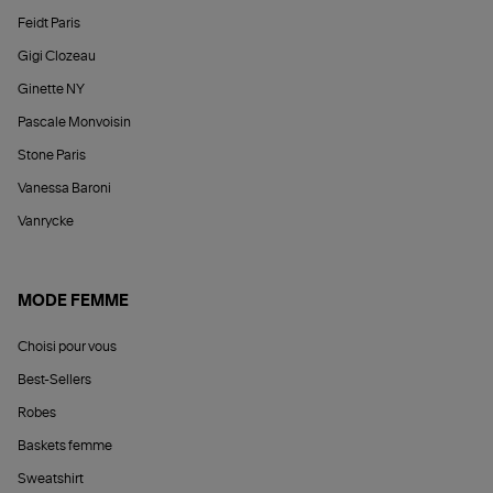
Feidt Paris
Gigi Clozeau
Ginette NY
Pascale Monvoisin
Stone Paris
Vanessa Baroni
Vanrycke
MODE FEMME
Choisi pour vous
Best-Sellers
Robes
Baskets femme
Sweatshirt