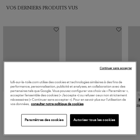
VOS DERNIERS PRODUITS VUS
Continuer sans accepter
lulli-sur-la-toile.com utilise des cookies et technologies similaires à des fins de
performance, personnalisation, publicité et analyses, en collaboration avec des
partenaires tels que Google. Vous pouvez configurer vos choix via « Paramétrer »,
NOUVELLE COLLECTION
N
accepter l’ensemble des cookies (« J’accepte ») ou refuser ceux non strictement
nécessaires (« Continuer sans accepter »). Pour en savoir plus sur l’utilisation de
JEROME DREYFUSS
TORAL
vos données,
consulter notre politique de cookies
Sac Bobi S Cuir Lamé
Mocassins Killian Sport
Veste
Champagne
Mousse
480,00 €
189,00 €
Paramètres des cookies
Autoriser tous les cookies