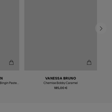
-3
EN
VANESSA BRUNO
ingin Pastel
Chemise Bobby Caramel
185,00 €