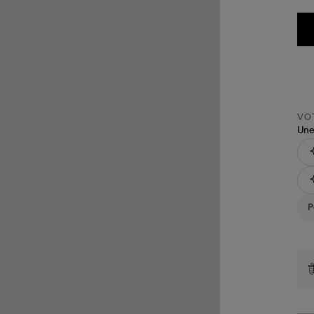
VOT
Une