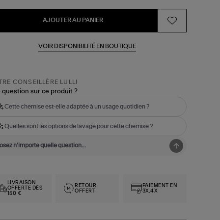
AJOUTER AU PANIER
VOIR DISPONIBILITÉ EN BOUTIQUE
RE CONSEILLÈRE LULLI
 question sur ce produit ?
Cette chemise est-elle adaptée à un usage quotidien ?
Quelles sont les options de lavage pour cette chemise ?
LIVRAISON
RETOUR
PAIEMENT EN
OFFERTE DÈS
OFFERT
3X,4X
150 €