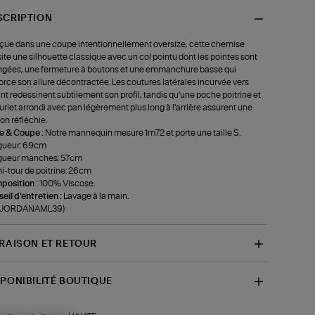
SCRIPTION
ue dans une coupe intentionnellement oversize, cette chemise
site une silhouette classique avec un col pointu dont les pointes sont
ngées, une fermeture à boutons et une emmanchure basse qui
orce son allure décontractée. Les coutures latérales incurvée vers
ant redessinent subtilement son profil, tandis qu'une poche poitrine et
urlet arrondi avec pan légèrement plus long à l'arrière assurent une
ion réfléchie.
le & Coupe :
Notre mannequin mesure 1m72 et porte une taille S.
gueur: 69cm
gueur manches: 57cm
-tour de poitrine: 26cm
position :
100% Viscose.
eil d'entretien :
Lavage à la main.
f-JORDANAML39)
VRAISON ET RETOUR
SPONIBILITÉ BOUTIQUE