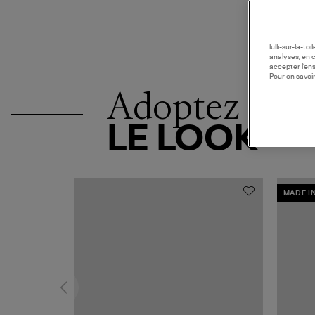
lulli-sur-la-t
analyses, en 
accepter l’en
Pour en savoir
Adoptez
LE LOOK
MADE I