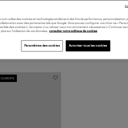
Coll
Co
oile.com utilise des cookies et technologies similaires à des fins de performance, personnalisation, p
collaboration avec des partenaires tels que Google. Vous pouvez configurer vos choix via « Param
semble des cookies (« J’accepte ») ou refuser ceux non strictement nécessaires (« Continuer san
 plus sur l’utilisation de vos données,
consulter notre politique de cookies
Paramètres des cookies
Autoriser tous les cookies
N EUROPE