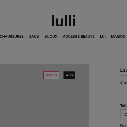
CHAUSSURES
SACS
BIJOUX
ACCESS & BEAUTÉ
LUI
MAISON
ES
-40%
SOLDES
Ch
Che
Jor
Ro
Tail
Pren