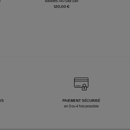
e
Baskets 740 Sea Salt
Veste
120,00 €
3/5
PAIEMENT SÉCURISÉ
en 3 ou 4 fois possible