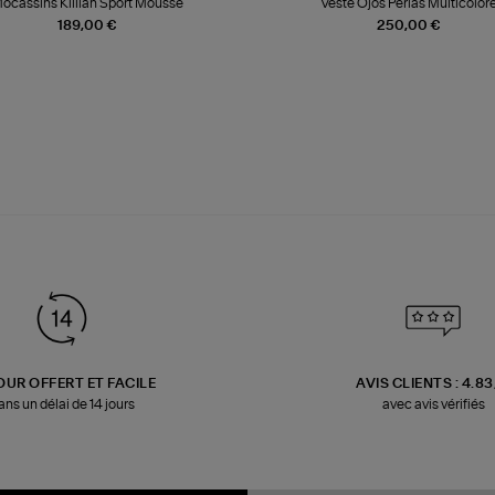
ocassins Killian Sport Mousse
Veste Ojos Perlas Multicolor
189,00 €
250,00 €
OUR OFFERT ET FACILE
AVIS CLIENTS : 4.8
ans un délai de 14 jours
avec avis vérifiés