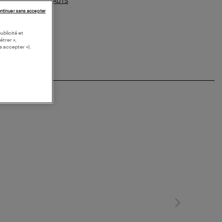
HAUTS
ections similaires :
ntinuer sans accepter
ublicité et
étrer »,
s accepter »).