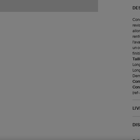
DE
Conç
revi
allo
renf
l'av
un o
finit
Tail
Lon
Lon
Demi
Com
Cons
(re
LI
DI