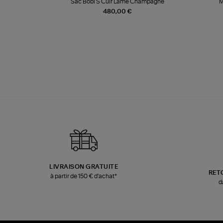
te
Sac Bobi S Cuir Lamé Champagne
M
480,00 €
LIVRAISON GRATUITE
RET
à partir de 150 € d'achat*
d