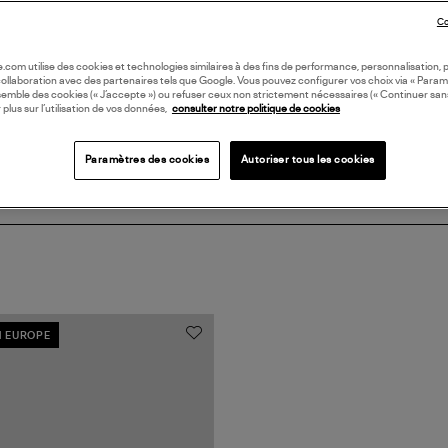
DI
Co
Coll
oile.com utilise des cookies et technologies similaires à des fins de performance, personnalisation, p
collaboration avec des partenaires tels que Google. Vous pouvez configurer vos choix via « Param
semble des cookies (« J’accepte ») ou refuser ceux non strictement nécessaires (« Continuer san
 plus sur l’utilisation de vos données,
consulter notre politique de cookies
Paramètres des cookies
Autoriser tous les cookies
N EUROPE