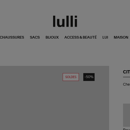
CHAUSSURES
SACS
BIJOUX
ACCESS & BEAUTÉ
LUI
MAISON
CI
-50%
SOLDES
Ch
Che
Kay
Co
Bla