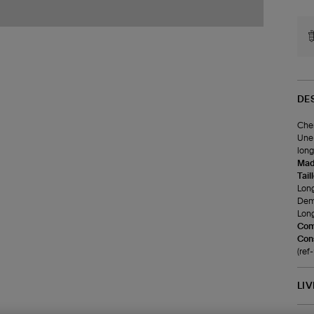
DE
Chem
Une 
long
Made
Tail
Longu
Demi
Long
Com
Cons
(re
LI