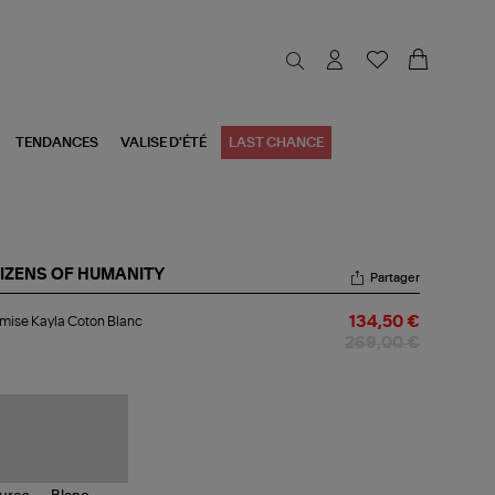
TENDANCES
VALISE D'ÉTÉ
LAST CHANCE
TIZENS OF HUMANITY
Partager
emise
mise Kayla Coton Blanc
134,50 €
la
ton
269,00 €
nc