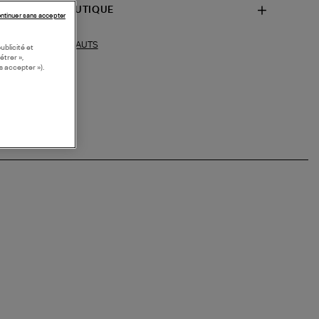
SPONIBILITÉ BOUTIQUE
ntinuer sans accepter
HAUTS
ections similaires :
ublicité et
étrer »,
s accepter »).