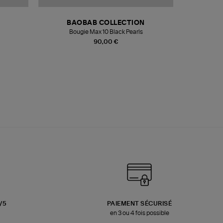
BAOBAB COLLECTION
Bougie Max 10 Black Pearls
Paréo Fou
90,00 €
3/5
PAIEMENT SÉCURISÉ
en 3 ou 4 fois possible