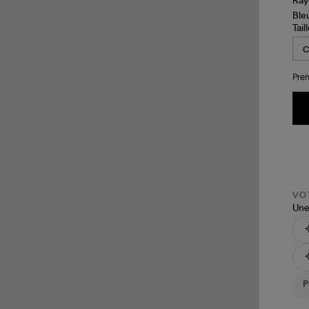
Tail
Pren
VOT
Une