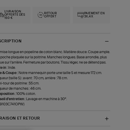
LIVRAISON
RETOUR
PAIEMENT EN
OFFERTE DÈS
OFFERT
3X,4X
150 €
SCRIPTION
ise longue en popeline de coton blanc. Matière douce. Coupe ample.
poche plaquée sur la poitrine. Manches longues. Base arrondie, plus
ue sur l'arrière. Fermeture par boutons. Tissu léger, ne se détend pas.
 in :
Inde.
le & Coupe :
Notre mannequin porte une taille S et mesure 172 cm.
eur (taille S) : avant : 70 cm, arrière : 78 cm.
-tour de poitrine : 55 cm.
ueur de manches : 46 cm.
position :
100% coton.
eil d'entretien :
Lavage en machine à 30°.
f-9103C741OPW)
VRAISON ET RETOUR