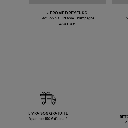
T
JEROME DREYFUSS
k
Sac Bobi S Cuir Lamé Champagne
M
480,00 €
LIVRAISON GRATUITE
RET
à partir de 150 € d'achat*
d