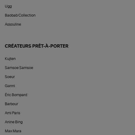
Ugg
Baobab Collection
Assouline
CRÉATEURS PRÊT-À-PORTER
Kujten
Samsoe Samsoe
Soeur
Ganni
Éric Bompard
Barbour
Ami Paris
Anine Bing
Max Mara