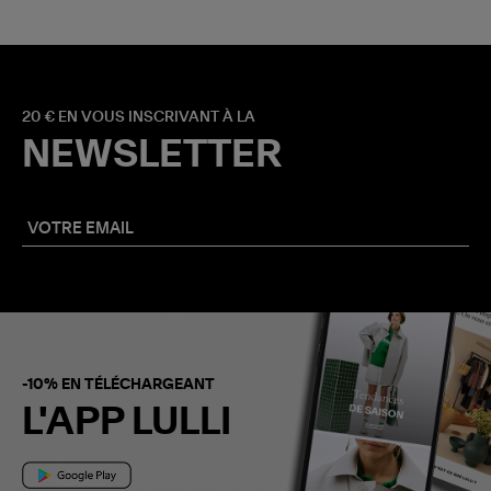
20 € EN VOUS INSCRIVANT À LA
NEWSLETTER
-10% EN TÉLÉCHARGEANT
L'APP LULLI