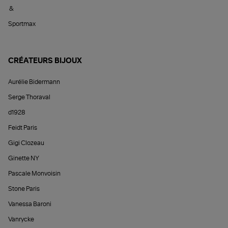
&
Sportmax
CRÉATEURS BIJOUX
Aurélie Bidermann
Serge Thoraval
d1928
Feidt Paris
Gigi Clozeau
Ginette NY
Pascale Monvoisin
Stone Paris
Vanessa Baroni
Vanrycke