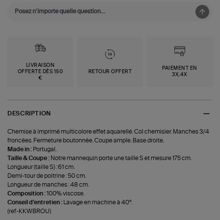
LIVRAISON
PAIEMENT EN
OFFERTE DÈS 150
RETOUR OFFERT
3X,4X
€
DESCRIPTION
Chemise à imprimé multicolore effet aquarellé. Col chemisier. Manches 3/4
froncées. Fermeture boutonnée. Coupe ample. Base droite.
Made in :
Portugal.
Taille & Coupe :
Notre mannequin porte une taille S et mesure 175 cm.
Longueur (taille S) : 61 cm.
Demi-tour de poitrine : 50 cm.
Longueur de manches : 48 cm.
Composition :
100% viscose.
Conseil d'entretien :
Lavage en machine à 40°.
(ref-KKWBROU)