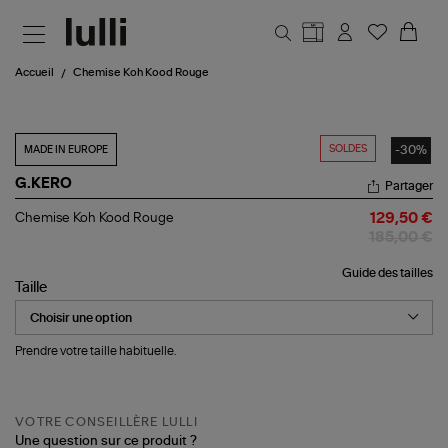
Aller au contenu principal
Accueil
Chemise Koh Kood Rouge
SOLDES
-30%
MADE IN EUROPE
G.KERO
Partager
Chemise
Chemise Koh Kood Rouge
129,50 €
Koh
185,00 €
Kood
Rouge
Guide des tailles
Taille
Prendre votre taille habituelle.
VOTRE CONSEILLÈRE LULLI
Une question sur ce produit ?