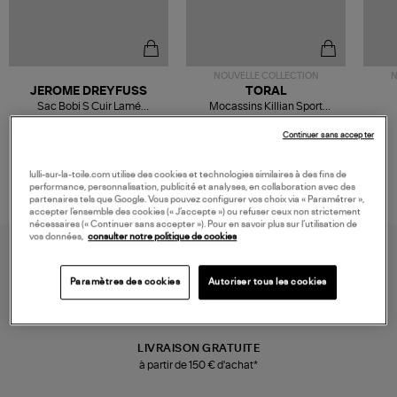
NOUVELLE COLLECTION
N
JEROME DREYFUSS
TORAL
Sac Bobi S Cuir Lamé
Mocassins Killian Sport
Champagne
Mousse
480,00 €
189,00 €
Continuer sans accepter
lulli-sur-la-toile.com utilise des cookies et technologies similaires à des fins de
performance, personnalisation, publicité et analyses, en collaboration avec des
partenaires tels que Google. Vous pouvez configurer vos choix via « Paramétrer »,
accepter l’ensemble des cookies (« J’accepte ») ou refuser ceux non strictement
nécessaires (« Continuer sans accepter »). Pour en savoir plus sur l’utilisation de
vos données,
consulter notre politique de cookies
Paramètres des cookies
Autoriser tous les cookies
LIVRAISON GRATUITE
à partir de 150 € d'achat*