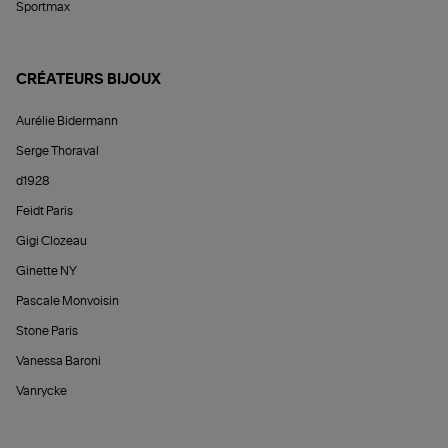
Sportmax
CRÉATEURS BIJOUX
Aurélie Bidermann
Serge Thoraval
d1928
Feidt Paris
Gigi Clozeau
Ginette NY
Pascale Monvoisin
Stone Paris
Vanessa Baroni
Vanrycke