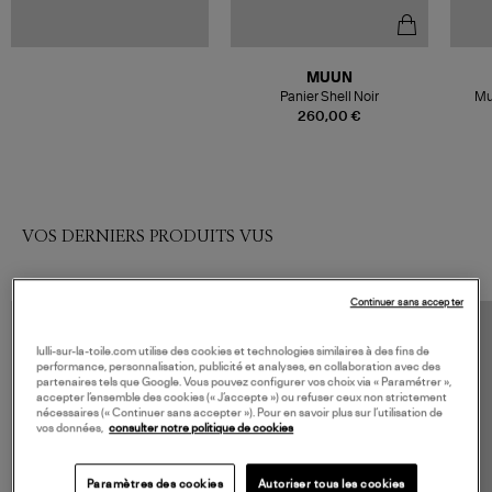
MUUN
Panier Shell Noir
Mu
260,00 €
VOS DERNIERS PRODUITS VUS
Continuer sans accepter
lulli-sur-la-toile.com utilise des cookies et technologies similaires à des fins de
performance, personnalisation, publicité et analyses, en collaboration avec des
partenaires tels que Google. Vous pouvez configurer vos choix via « Paramétrer »,
accepter l’ensemble des cookies (« J’accepte ») ou refuser ceux non strictement
nécessaires (« Continuer sans accepter »). Pour en savoir plus sur l’utilisation de
vos données,
consulter notre politique de cookies
Paramètres des cookies
Autoriser tous les cookies