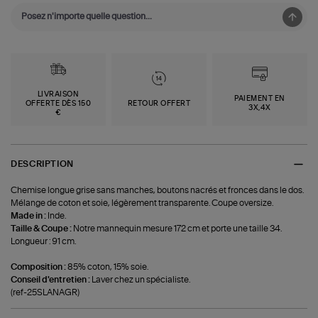
LIVRAISON
PAIEMENT EN
OFFERTE DÈS 150
RETOUR OFFERT
3X,4X
€
DESCRIPTION
Chemise longue grise sans manches, boutons nacrés et fronces dans le dos.
Mélange de coton et soie, légèrement transparente. Coupe oversize.
Made in :
Inde.
Taille & Coupe :
Notre mannequin mesure 172 cm et porte une taille 34.
Longueur : 91 cm.
Composition :
85% coton, 15% soie.
Conseil d'entretien :
Laver chez un spécialiste.
(ref-25SLANAGR)