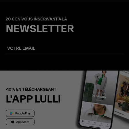
20 € EN VOUS INSCRIVANT À LA
NEWSLETTER
-10% EN TÉLÉCHARGEANT
L'APP LULLI