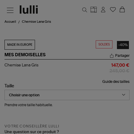
Aller au contenu principal
Accueil
Chemise Lana Gris
SOLDES
-40%
MADE IN EUROPE
MES DEMOISELLES
Partager
Chemise
Chemise Lana Gris
147,00 €
Lana
245,00 €
Gris
Guide des tailles
Taille
Prendre votre taille habituelle.
VOTRE CONSEILLÈRE LULLI
Une question sur ce produit ?