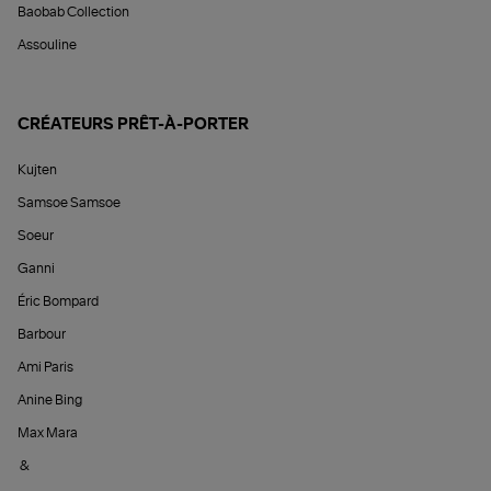
Baobab Collection
Assouline
CRÉATEURS PRÊT-À-PORTER
Kujten
Samsoe Samsoe
Soeur
Ganni
Éric Bompard
Barbour
Ami Paris
Anine Bing
Max Mara
&