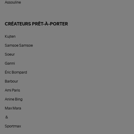
Assouline
CRÉATEURS PRÊT-À-PORTER
Kujten
Samsoe Samsoe
Soeur
Ganni
Éric Bompard
Barbour
Ami Paris
Anine Bing
Max Mara
&
Sportmax