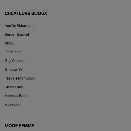
CRÉATEURS BIJOUX
Aurélie Bidermann
Serge Thoraval
d1928
Feidt Paris
Gigi Clozeau
Ginette NY
Pascale Monvoisin
Stone Paris
Vanessa Baroni
Vanrycke
MODE FEMME