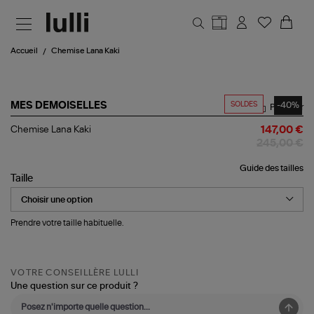
Aller au contenu principal
Accueil
Chemise Lana Kaki
SOLDES
-40%
MES DEMOISELLES
Partager
Chemise
Chemise Lana Kaki
147,00 €
Lana
245,00 €
Kaki
Guide des tailles
Taille
Prendre votre taille habituelle.
VOTRE CONSEILLÈRE LULLI
Une question sur ce produit ?