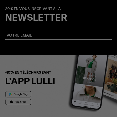
20 € EN VOUS INSCRIVANT À LA
NEWSLETTER
-10% EN TÉLÉCHARGEANT
L'APP LULLI