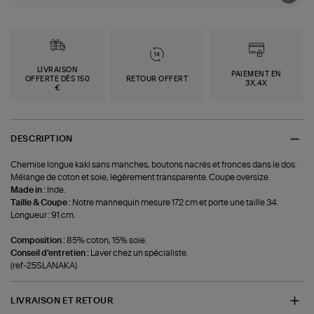
LIVRAISON
PAIEMENT EN
OFFERTE DÈS 150
RETOUR OFFERT
3X,4X
€
DESCRIPTION
Chemise longue kaki sans manches, boutons nacrés et fronces dans le dos.
Mélange de coton et soie, légèrement transparente. Coupe oversize.
Made in :
Inde.
Taille & Coupe :
Notre mannequin mesure 172 cm et porte une taille 34.
Longueur : 91 cm.
Composition :
85% coton, 15% soie.
Conseil d'entretien :
Laver chez un spécialiste.
(ref-25SLANAKA)
LIVRAISON ET RETOUR