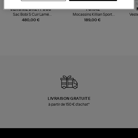
NOUVELLE COLLECTION
N
JEROME DREYFUSS
TORAL
Sac Bobi S Cuir Lamé
Mocassins Killian Sport
Veste
Champagne
Mousse
480,00 €
189,00 €
LIVRAISON GRATUITE
à partir de 150 € d'achat*