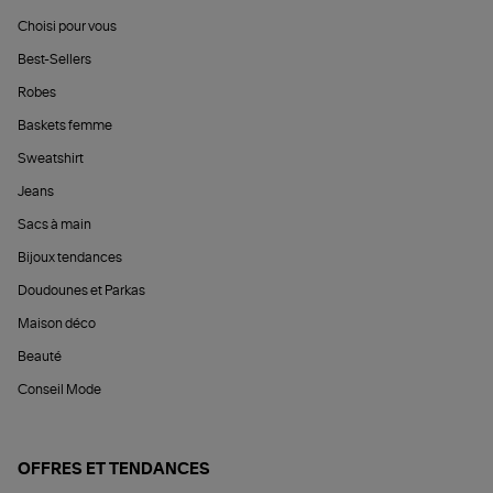
Choisi pour vous
Best-Sellers
Robes
Baskets femme
Sweatshirt
Jeans
Sacs à main
Bijoux tendances
Doudounes et Parkas
Maison déco
Beauté
Conseil Mode
OFFRES ET TENDANCES