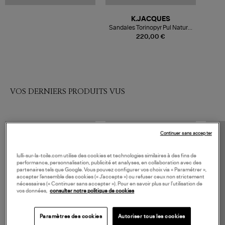
K.JACQUES
Sandales Torinopyr Pul Naturel
Or
220,00 €
VOS DERNIERS PRODUITS VUS
Continuer sans accepter
lulli-sur-la-toile.com utilise des cookies et technologies similaires à des fins de
performance, personnalisation, publicité et analyses, en collaboration avec des
partenaires tels que Google. Vous pouvez configurer vos choix via « Paramétrer »,
accepter l’ensemble des cookies (« J’accepte ») ou refuser ceux non strictement
nécessaires (« Continuer sans accepter »). Pour en savoir plus sur l’utilisation de
vos données,
consulter notre politique de cookies
Paramètres des cookies
Autoriser tous les cookies