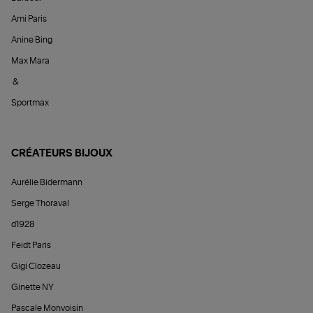
Ami Paris
Anine Bing
Max Mara
&
Sportmax
CRÉATEURS BIJOUX
Aurélie Bidermann
Serge Thoraval
d1928
Feidt Paris
Gigi Clozeau
Ginette NY
Pascale Monvoisin