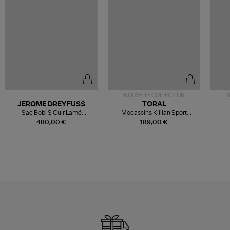
NOUVELLE COLLECTION
N
JEROME DREYFUSS
TORAL
Sac Bobi S Cuir Lamé
Mocassins Killian Sport
Champagne
Mousse
480,00 €
189,00 €