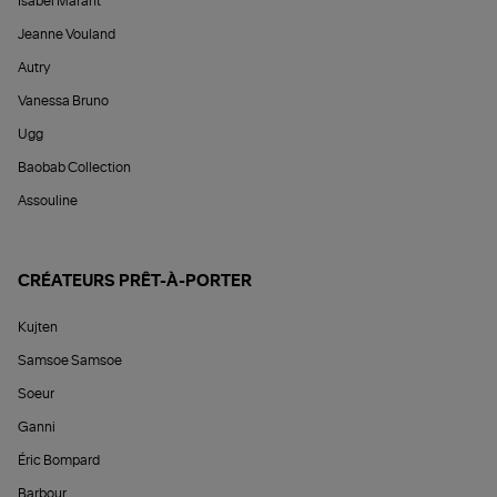
Isabel Marant
Jeanne Vouland
Autry
Vanessa Bruno
Ugg
Baobab Collection
Assouline
CRÉATEURS PRÊT-À-PORTER
Kujten
Samsoe Samsoe
Soeur
Ganni
Éric Bompard
Barbour