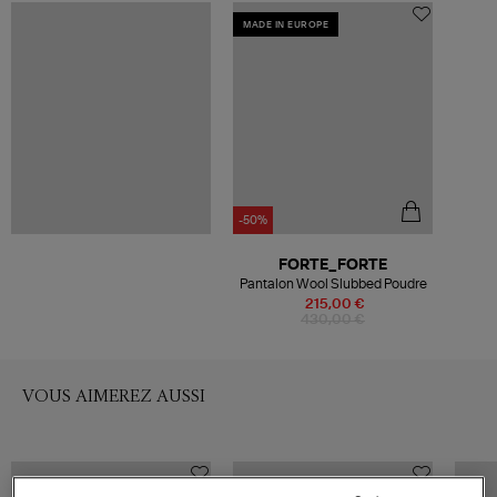
MADE IN EUROPE
-50%
FORTE_FORTE
Pantalon Wool Slubbed Poudre
215,00 €
430,00 €
VOUS AIMEREZ AUSSI