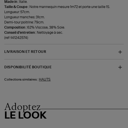
Made in :
Italie.
Taille & Coupe :
Notre mannequin mesure 1m72 et porte une taille 1S.
Longueur: 57cm.
Longueur manches: 31cm.
Demi-tour poitrine: 79cm.
Composition :
62% Viscose, 38% Soie.
Conseil d'entretien :
Nettoyage à sec.
(ref-141242574)
LIVRAISON ET RETOUR
DISPONIBILITÉ BOUTIQUE
HAUTS
Collections similaires :
Adoptez
LE LOOK