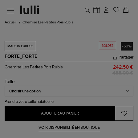
Aller au contenu principal
Accueil
Chemise Les Petites Pois Rubis
SOLDES
-50%
MADE IN EUROPE
FORTE_FORTE
Partager
Chemise
Chemise Les Petites Pois Rubis
242,50 €
Les
485,00 €
Petites
Pois
Taille
Rubis
Prendre votre taille habituelle.
AJOUTER AU PANIER
VOIR DISPONIBILITÉ EN BOUTIQUE