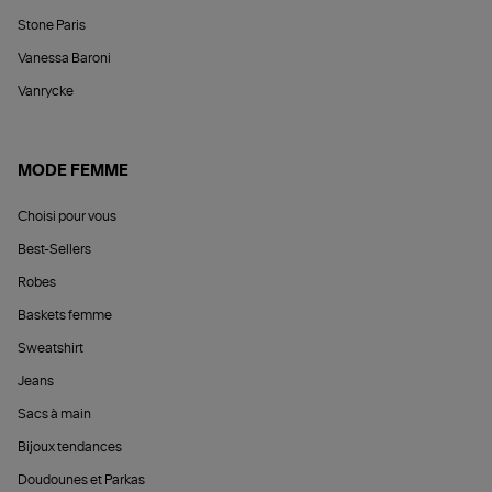
Stone Paris
Vanessa Baroni
Vanrycke
MODE FEMME
Choisi pour vous
Best-Sellers
Robes
Baskets femme
Sweatshirt
Jeans
Sacs à main
Bijoux tendances
Doudounes et Parkas