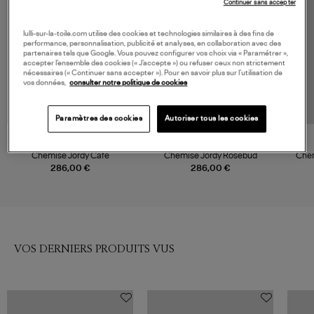
Continuer sans accepter
lulli-sur-la-toile.com utilise des cookies et technologies similaires à des fins de
performance, personnalisation, publicité et analyses, en collaboration avec des
partenaires tels que Google. Vous pouvez configurer vos choix via « Paramétrer »,
accepter l’ensemble des cookies (« J’accepte ») ou refuser ceux non strictement
nécessaires (« Continuer sans accepter »). Pour en savoir plus sur l’utilisation de
vos données,
consulter notre politique de cookies
Paramètres des cookies
Autoriser tous les cookies
XIRENA
XIRENA
Chemise Jordy Café
Chemise Jordy Rosebud
Chem
286,00 €
286,00 €
VOS DERNIERS PRODUITS VUS