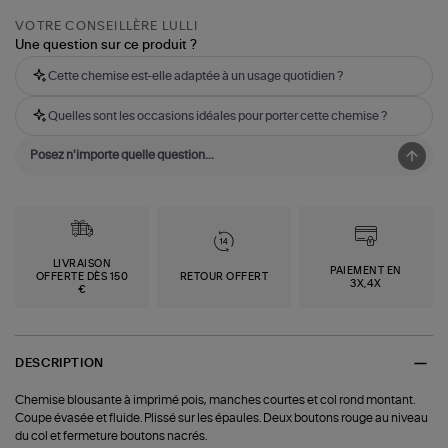
VOTRE CONSEILLÈRE LULLI
Une question sur ce produit ?
Cette chemise est-elle adaptée à un usage quotidien ?
Quelles sont les occasions idéales pour porter cette chemise ?
LIVRAISON
PAIEMENT EN
OFFERTE DÈS 150
RETOUR OFFERT
3X,4X
€
DESCRIPTION
Chemise blousante à imprimé pois, manches courtes et col rond montant.
Coupe évasée et fluide. Plissé sur les épaules. Deux boutons rouge au niveau
du col et fermeture boutons nacrés.