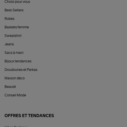
Choisi pour vous
Best-Sellers
Robes
Baskets femme
Sweatshirt
Jeans
Sacs à main
Bijoux tendances
Doudounes et Parkas
Maison déco
Beauté
Conseil Mode
OFFRES ET TENDANCES