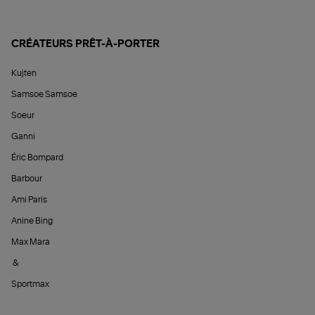
CRÉATEURS PRÊT-À-PORTER
Kujten
Samsoe Samsoe
Soeur
Ganni
Éric Bompard
Barbour
Ami Paris
Anine Bing
Max Mara
&
Sportmax