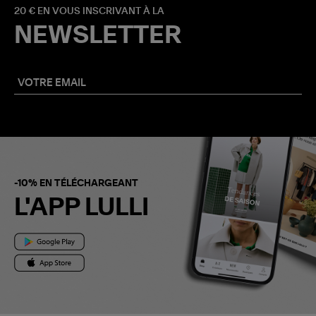
20 € EN VOUS INSCRIVANT À LA
NEWSLETTER
-10% EN TÉLÉCHARGEANT
L'APP LULLI