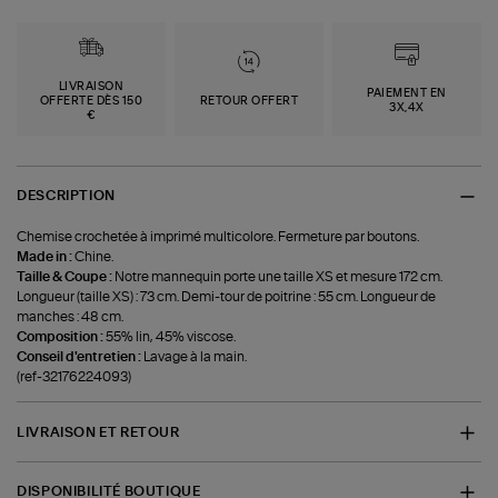
LIVRAISON
PAIEMENT EN
OFFERTE DÈS 150
RETOUR OFFERT
3X,4X
€
DESCRIPTION
Chemise crochetée à imprimé multicolore. Fermeture par boutons.
Made in :
Chine.
Taille & Coupe :
Notre mannequin porte une taille XS et mesure 172 cm.
Longueur (taille XS) : 73 cm. Demi-tour de poitrine : 55 cm. Longueur de
manches : 48 cm.
Composition :
55% lin, 45% viscose.
Conseil d'entretien :
Lavage à la main.
(ref-32176224093)
LIVRAISON ET RETOUR
DISPONIBILITÉ BOUTIQUE