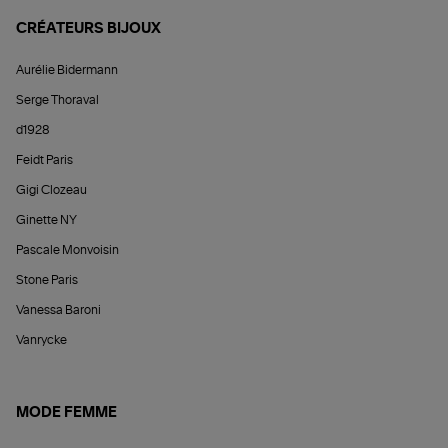
CRÉATEURS BIJOUX
Aurélie Bidermann
Serge Thoraval
d1928
Feidt Paris
Gigi Clozeau
Ginette NY
Pascale Monvoisin
Stone Paris
Vanessa Baroni
Vanrycke
MODE FEMME