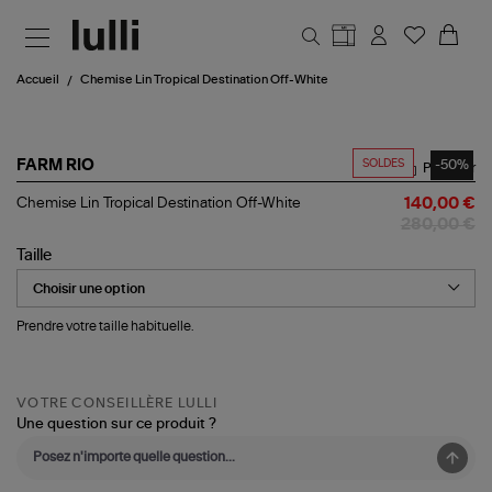
Aller au contenu principal
Accueil
Chemise Lin Tropical Destination Off-White
SOLDES
-50%
FARM RIO
Partager
Chemise
Chemise Lin Tropical Destination Off-White
140,00 €
Lin
280,00 €
Tropical
Destination
Taille
Off-
White
Prendre votre taille habituelle.
VOTRE CONSEILLÈRE LULLI
Une question sur ce produit ?