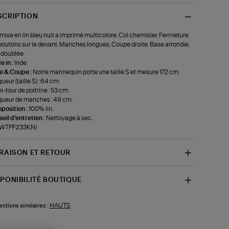
SCRIPTION
ise en lin bleu nuit a imprimé multicolore. Col chemisier. Fermeture
boutons sur le devant. Manches longues. Coupe droite. Base arrondie.
doublée.
 in :
Inde.
le & Coupe :
Notre mannequin porte une taille S et mesure 172 cm.
ueur (taille S) : 64 cm.
-tour de poitrine : 53 cm.
ueur de manches : 49 cm.
position :
100% lin.
eil d'entretien :
Nettoyage à sec.
f-WTPF233KN)
VRAISON ET RETOUR
SPONIBILITÉ BOUTIQUE
HAUTS
ections similaires :