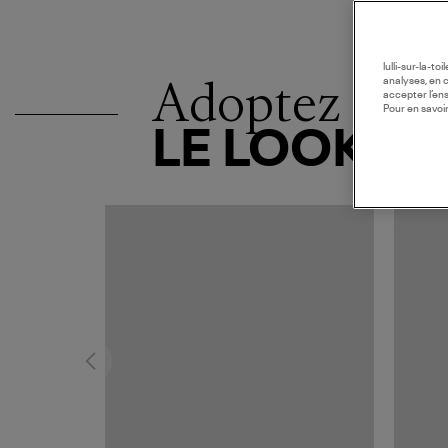
lulli-sur-la-t
Adoptez
analyses, en 
accepter l’en
Pour en savoir
LE LOOK