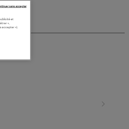
ntinuer sans accepter
ublicité et
étrer »,
s accepter »).