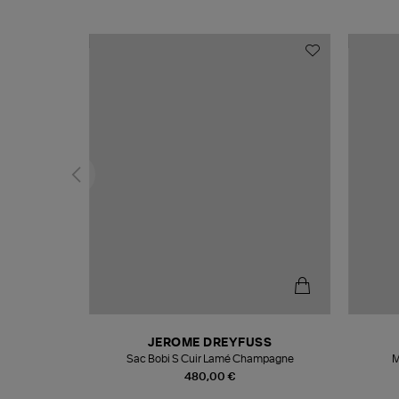
N
JEROME DREYFUSS
te
Sac Bobi S Cuir Lamé Champagne
M
480,00 €