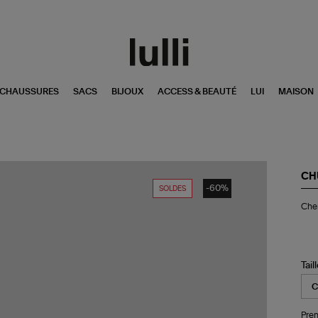
CHAUSSURES
SACS
BIJOUX
ACCESS & BEAUTÉ
LUI
MAISON
CH
-60%
SOLDES
Ch
Chem
Liv
Kai
Na
Tail
Pren