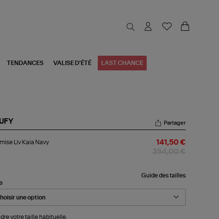
TENDANCES
VALISE D'ÉTÉ
LAST CHANCE
UFY
Partager
emise
ise Liv Kaia Navy
141,50 €
a
354,00 €
vy
Guide des tailles
le
dre votre taille habituelle.