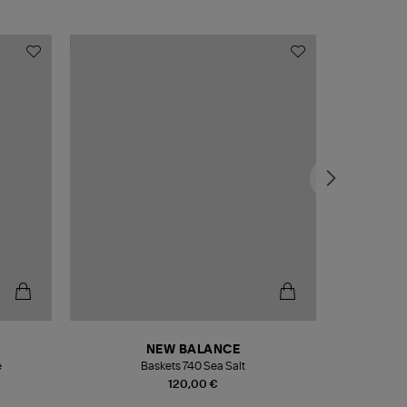
NEW BALANCE
e
Baskets 740 Sea Salt
Veste
120,00 €