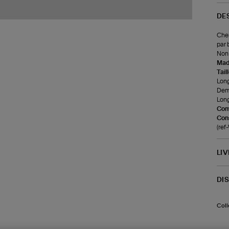
DE
Chem
par 
Non 
Made
Tail
Long
Demi
Long
Com
Cons
(re
LI
DI
Coll