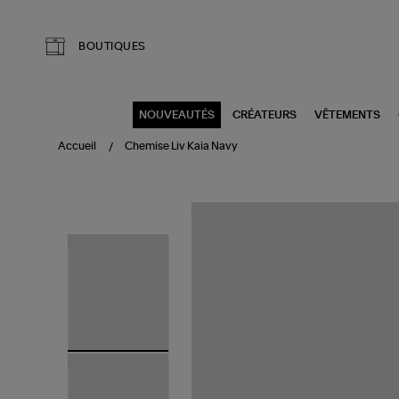
Aller au contenu principal
BOUTIQUES
NOUVEAUTÉS
CRÉATEURS
VÊTEMENTS
Accueil
Chemise Liv Kaia Navy