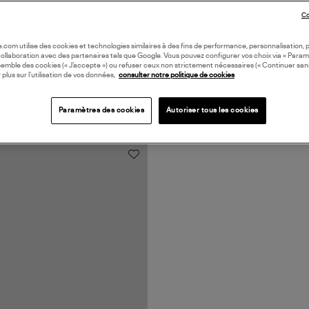
Co
oile.com utilise des cookies et technologies similaires à des fins de performance, personnalisation, p
collaboration avec des partenaires tels que Google. Vous pouvez configurer vos choix via « Param
semble des cookies (« J’accepte ») ou refuser ceux non strictement nécessaires (« Continuer san
 plus sur l’utilisation de vos données,
consulter notre politique de cookies
Paramètres des cookies
Autoriser tous les cookies