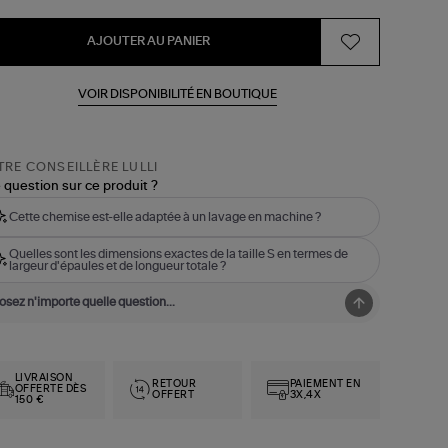
AJOUTER AU PANIER
VOIR DISPONIBILITÉ EN BOUTIQUE
RE CONSEILLÈRE LULLI
 question sur ce produit ?
Cette chemise est-elle adaptée à un lavage en machine ?
Quelles sont les dimensions exactes de la taille S en termes de
largeur d'épaules et de longueur totale ?
LIVRAISON
RETOUR
PAIEMENT EN
OFFERTE DÈS
OFFERT
3X,4X
150 €