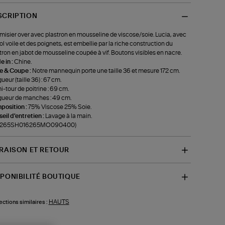
SCRIPTION
isier over avec plastron en mousseline de viscose/soie. Lucia, avec
ol voile et des poignets, est embellie par la riche construction du
tron en jabot de mousseline coupée à vif. Boutons visibles en nacre.
 in :
Chine.
le & Coupe :
Notre mannequin porte une taille 36 et mesure 172 cm.
ueur (taille 36) : 67 cm.
-tour de poitrine : 69 cm.
ueur de manches : 49 cm.
position :
75% Viscose 25% Soie.
eil d'entretien :
Lavage à la main.
f-265SH016265MO090400)
VRAISON ET RETOUR
SPONIBILITÉ BOUTIQUE
HAUTS
ections similaires :