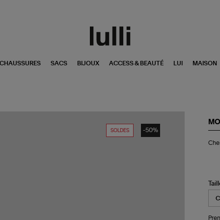
CHAUSSURES
SACS
BIJOUX
ACCESS & BEAUTÉ
LUI
MAISON
MO
-50%
SOLDES
Ch
Chem
Luc
Cip
Tail
Pren