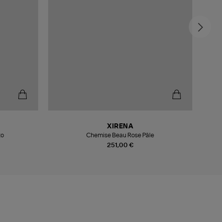
XIRENA
to
Chemise Beau Rose Pâle
251,00 €