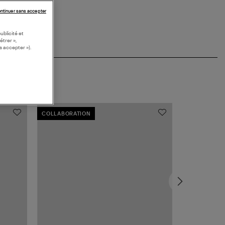
ntinuer sans accepter
ublicité et
étrer »,
s accepter »).
COLLABORATION
MADE IN EUR