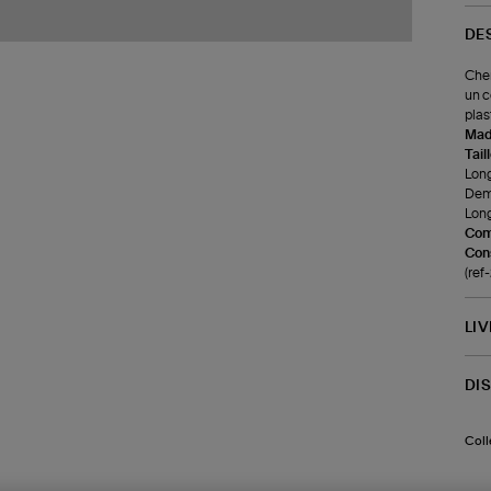
DE
Chem
un c
plas
Made
Tail
Long
Demi
Long
Com
Cons
(re
LI
DI
Coll