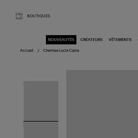
Aller au contenu principal
BOUTIQUES
NOUVEAUTÉS
CRÉATEURS
VÊTEMENTS
Accueil
Chemise Lucia Cipria