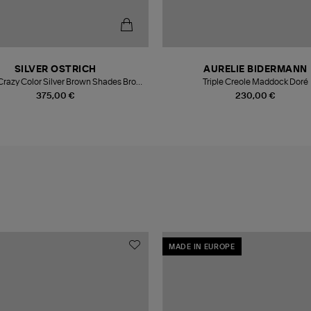
SILVER OSTRICH
AURELIE BIDERMANN
Crazy Color Silver Brown Shades Brown
Triple Creole Maddock Doré
Suede
375,00 €
230,00 €
MADE IN EUROPE