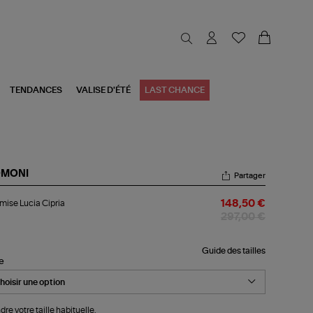
TENDANCES
VALISE D'ÉTÉ
LAST CHANCE
MONI
Partager
emise
ise Lucia Cipria
148,50 €
ia
ria
297,00 €
Guide des tailles
le
dre votre taille habituelle.