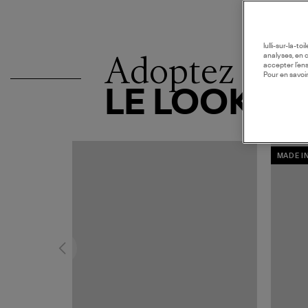
lulli-sur-la-t
Adoptez
analyses, en 
accepter l’en
Pour en savoir
LE LOOK
MADE I