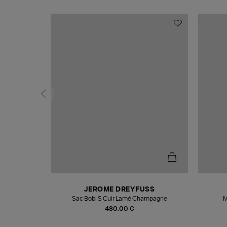
N
JEROME DREYFUSS
te
Sac Bobi S Cuir Lamé Champagne
M
480,00 €