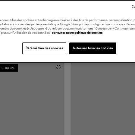
Co
oile.com utilise des cookies et technologies similaires à des fins de performance, personnalisation, p
collaboration avec des partenaires tels que Google. Vous pouvez configurer vos choix via « Param
semble des cookies (« J’accepte ») ou refuser ceux non strictement nécessaires (« Continuer san
 plus sur l’utilisation de vos données,
consulter notre politique de cookies
Paramètres des cookies
Autoriser tous les cookies
N EUROPE