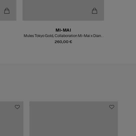
MI-MAI
Mules Tokyo Gold, Collaboration Mi-Mai x Diane
Mocassi
Perreau
260,00 €