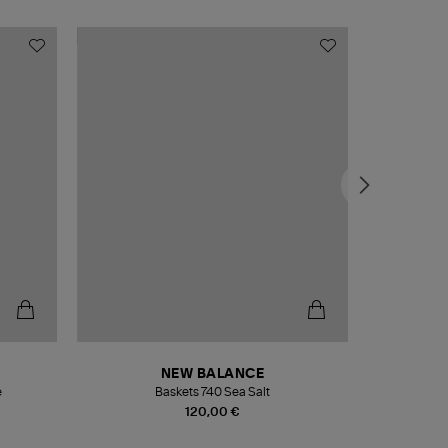
NEW BALANCE
e
Baskets 740 Sea Salt
Veste
120,00 €