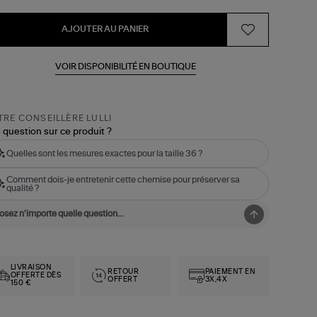
AJOUTER AU PANIER
VOIR DISPONIBILITÉ EN BOUTIQUE
RE CONSEILLÈRE LULLI
 question sur ce produit ?
Quelles sont les mesures exactes pour la taille 36 ?
Comment dois-je entretenir cette chemise pour préserver sa
qualité ?
LIVRAISON
RETOUR
PAIEMENT EN
OFFERTE DÈS
OFFERT
3X,4X
150 €