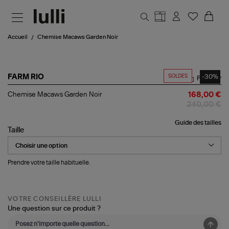
Aller au contenu principal
Accueil
Chemise Macaws Garden Noir
SOLDES
-30%
FARM RIO
Partager
Chemise
Chemise Macaws Garden Noir
168,00 €
Macaws
240,00 €
Garden
Noir
Guide des tailles
Taille
Prendre votre taille habituelle.
VOTRE CONSEILLÈRE LULLI
Une question sur ce produit ?