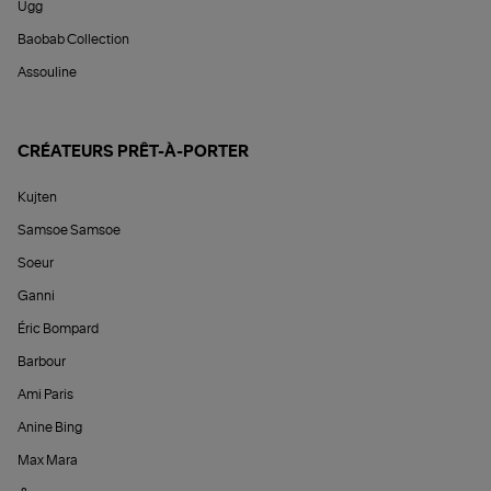
Ugg
Baobab Collection
Assouline
CRÉATEURS PRÊT-À-PORTER
Kujten
Samsoe Samsoe
Soeur
Ganni
Éric Bompard
Barbour
Ami Paris
Anine Bing
Max Mara