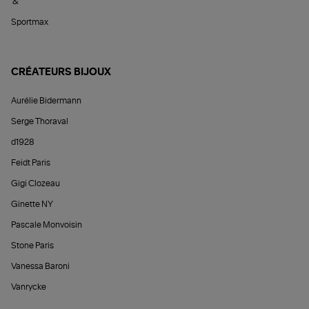
&
Sportmax
CRÉATEURS BIJOUX
Aurélie Bidermann
Serge Thoraval
d1928
Feidt Paris
Gigi Clozeau
Ginette NY
Pascale Monvoisin
Stone Paris
Vanessa Baroni
Vanrycke