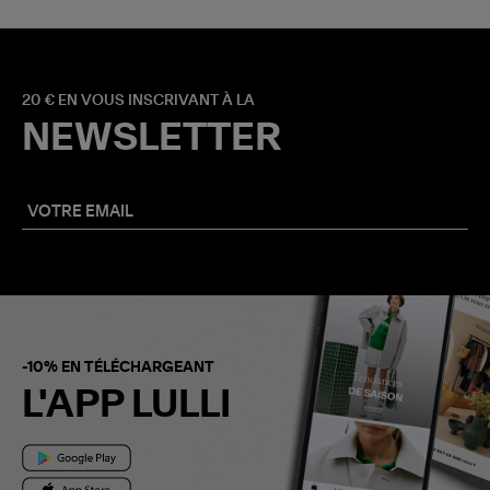
20 € EN VOUS INSCRIVANT À LA
NEWSLETTER
-10% EN TÉLÉCHARGEANT
L'APP LULLI