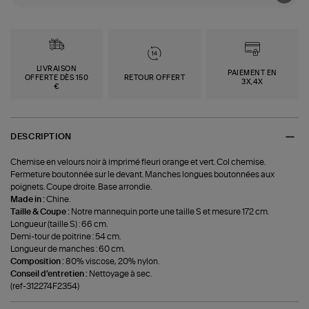
LIVRAISON
PAIEMENT EN
OFFERTE DÈS 150
RETOUR OFFERT
3X,4X
€
DESCRIPTION
Chemise en velours noir à imprimé fleuri orange et vert. Col chemise.
Fermeture boutonnée sur le devant. Manches longues boutonnées aux
poignets. Coupe droite. Base arrondie.
Made in :
Chine.
Taille & Coupe :
Notre mannequin porte une taille S et mesure 172 cm.
Longueur (taille S) : 66 cm.
Demi-tour de poitrine : 54 cm.
Longueur de manches : 60 cm.
Composition :
80% viscose, 20% nylon.
Conseil d'entretien :
Nettoyage à sec.
(ref-312274F2354)