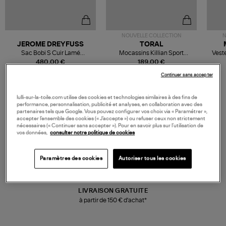
NOUVELLE COLLECTION
N
JEROME DREYFUSS
TORAL
Sac Bobi S Cuir Lamé
Mocassins Killian Sport
Veste
Champagne
Mousse
480,00 €
189,00 €
Continuer sans accepter
lulli-sur-la-toile.com utilise des cookies et technologies similaires à des fins de
performance, personnalisation, publicité et analyses, en collaboration avec des
partenaires tels que Google. Vous pouvez configurer vos choix via « Paramétrer »,
accepter l’ensemble des cookies (« J’accepte ») ou refuser ceux non strictement
nécessaires (« Continuer sans accepter »). Pour en savoir plus sur l’utilisation de
vos données,
consulter notre politique de cookies
Paramètres des cookies
Autoriser tous les cookies
LIVRAISON GRATUITE
à partir de 150 € d'achat*