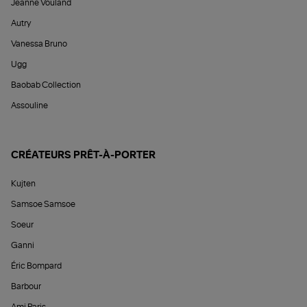
Jeanne Vouland
Autry
Vanessa Bruno
Ugg
Baobab Collection
Assouline
CRÉATEURS PRÊT-À-PORTER
Kujten
Samsoe Samsoe
Soeur
Ganni
Éric Bompard
Barbour