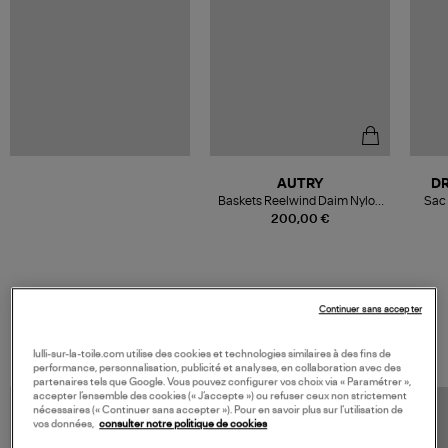
AUTRY
D
Baskets Reelwind Daim Nylon
Sac 
Beige, Gris, Rose
200,00 €
Continuer sans accepter
VOS DERNIERS PRODUITS VUS
lulli-sur-la-toile.com utilise des cookies et technologies similaires à des fins de
performance, personnalisation, publicité et analyses, en collaboration avec des
partenaires tels que Google. Vous pouvez configurer vos choix via « Paramétrer »,
accepter l’ensemble des cookies (« J’accepte ») ou refuser ceux non strictement
nécessaires (« Continuer sans accepter »). Pour en savoir plus sur l’utilisation de
vos données,
consulter notre politique de cookies