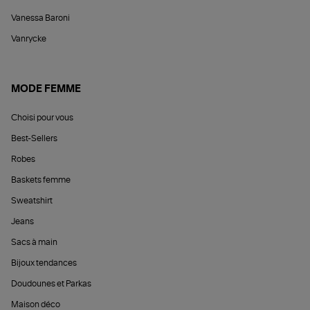
Vanessa Baroni
Vanrycke
MODE FEMME
Choisi pour vous
Best-Sellers
Robes
Baskets femme
Sweatshirt
Jeans
Sacs à main
Bijoux tendances
Doudounes et Parkas
Maison déco