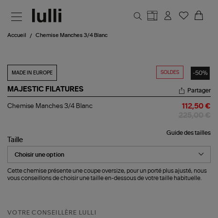
Aller au contenu principal
Accueil
Chemise Manches 3/4 Blanc
SOLDES
-50%
MADE IN EUROPE
MAJESTIC FILATURES
Partager
Chemise
Chemise Manches 3/4 Blanc
112,50 €
Manches
225,00 €
3/4
Blanc
Guide des tailles
Taille
Cette chemise présente une coupe oversize, pour un porté plus ajusté, nous
vous conseillons de choisir une taille en-dessous de votre taille habituelle.
VOTRE CONSEILLÈRE LULLI