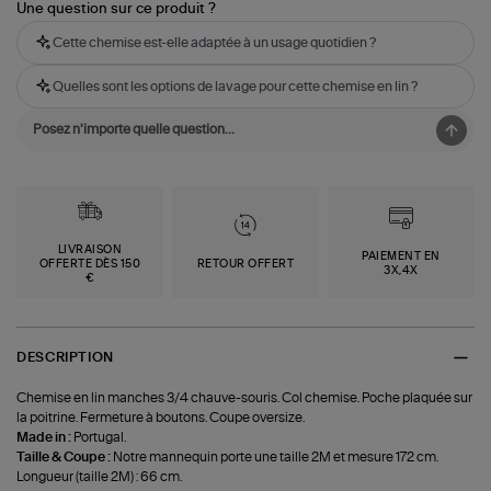
Une question sur ce produit ?
Cette chemise est-elle adaptée à un usage quotidien ?
Quelles sont les options de lavage pour cette chemise en lin ?
LIVRAISON
PAIEMENT EN
OFFERTE DÈS 150
RETOUR OFFERT
3X,4X
€
DESCRIPTION
Chemise en lin manches 3/4 chauve-souris. Col chemise. Poche plaquée sur
la poitrine. Fermeture à boutons. Coupe oversize.
Made in :
Portugal.
Taille & Coupe :
Notre mannequin porte une taille 2M et mesure 172 cm.
Longueur (taille 2M) : 66 cm.