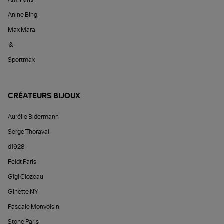
Ami Paris
Anine Bing
Max Mara
&
Sportmax
CRÉATEURS BIJOUX
Aurélie Bidermann
Serge Thoraval
d1928
Feidt Paris
Gigi Clozeau
Ginette NY
Pascale Monvoisin
Stone Paris