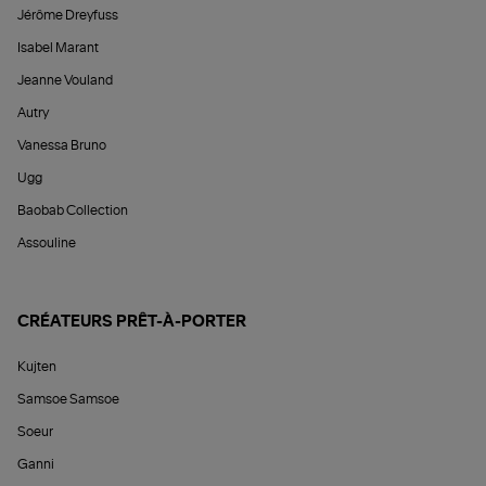
Jérôme Dreyfuss
Isabel Marant
Jeanne Vouland
Autry
Vanessa Bruno
Ugg
Baobab Collection
Assouline
CRÉATEURS PRÊT-À-PORTER
Kujten
Samsoe Samsoe
Soeur
Ganni