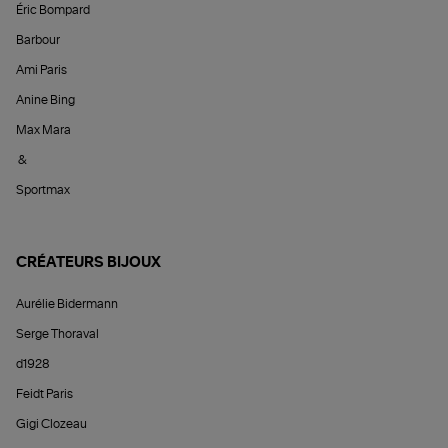
Éric Bompard
Barbour
Ami Paris
Anine Bing
Max Mara
&
Sportmax
CRÉATEURS BIJOUX
Aurélie Bidermann
Serge Thoraval
d1928
Feidt Paris
Gigi Clozeau