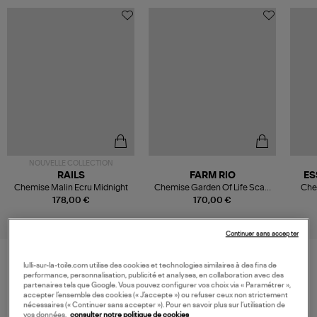
NOUVELLE COLLECTION
RAILS
FARM RIO
ES
Chemise Malin Ecru Midnight
Chemise Garden Of Life Scarf
Che
Multicolor
178,00 €
170,00 €
Continuer sans accepter
lulli-sur-la-toile.com utilise des cookies et technologies similaires à des fins de
performance, personnalisation, publicité et analyses, en collaboration avec des
VOS DERNIERS PRODUITS VUS
partenaires tels que Google. Vous pouvez configurer vos choix via « Paramétrer »,
accepter l’ensemble des cookies (« J’accepte ») ou refuser ceux non strictement
nécessaires (« Continuer sans accepter »). Pour en savoir plus sur l’utilisation de
vos données,
consulter notre politique de cookies