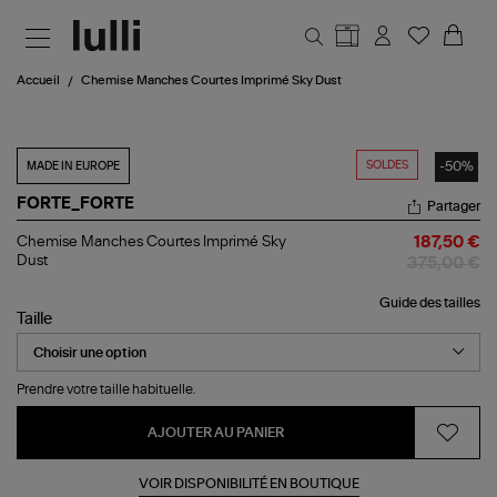
Aller au contenu principal
Accueil
Chemise Manches Courtes Imprimé Sky Dust
SOLDES
-50%
MADE IN EUROPE
FORTE_FORTE
Partager
Chemise
Chemise Manches Courtes Imprimé Sky
187,50 €
Manches
Dust
375,00 €
Courtes
Imprimé
Guide des tailles
Sky
Taille
Dust
Prendre votre taille habituelle.
AJOUTER AU PANIER
VOIR DISPONIBILITÉ EN BOUTIQUE