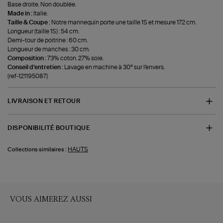
Base droite. Non doublée.
Made in :
Italie.
Taille & Coupe :
Notre mannequin porte une taille 1S et mesure 172 cm.
Longueur (taille 1S) : 54 cm.
Demi-tour de poitrine : 60 cm.
Longueur de manches : 30 cm.
Composition :
73% coton. 27% soie.
Conseil d'entretien :
Lavage en machine à 30° sur l'envers.
(ref-121195087)
LIVRAISON ET RETOUR
DISPONIBILITÉ BOUTIQUE
HAUTS
Collections similaires :
VOUS AIMEREZ AUSSI