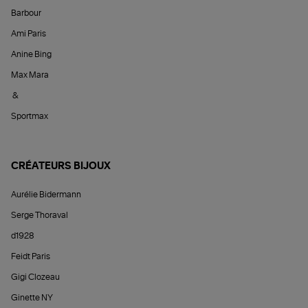
Barbour
Ami Paris
Anine Bing
Max Mara
&
Sportmax
CRÉATEURS BIJOUX
Aurélie Bidermann
Serge Thoraval
d1928
Feidt Paris
Gigi Clozeau
Ginette NY