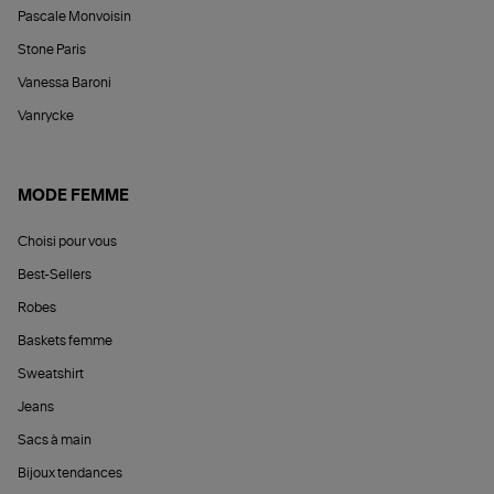
Pascale Monvoisin
Stone Paris
Vanessa Baroni
Vanrycke
MODE FEMME
Choisi pour vous
Best-Sellers
Robes
Baskets femme
Sweatshirt
Jeans
Sacs à main
Bijoux tendances