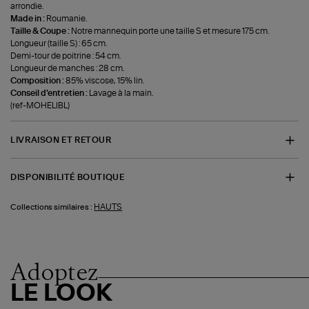
arrondie.
Made in :
Roumanie.
Taille & Coupe :
Notre mannequin porte une taille S et mesure 175 cm.
Longueur (taille S) : 65 cm.
Demi-tour de poitrine : 54 cm.
Longueur de manches : 28 cm.
Composition :
85% viscose, 15% lin.
Conseil d'entretien :
Lavage à la main.
(ref-MOHELIBL)
LIVRAISON ET RETOUR
DISPONIBILITÉ BOUTIQUE
HAUTS
Collections similaires :
Adoptez
LE LOOK