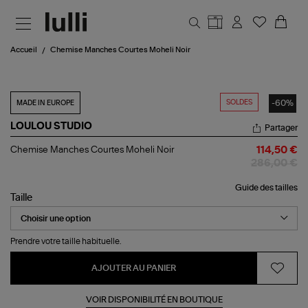
Aller au contenu principal
Accueil
Chemise Manches Courtes Moheli Noir
SOLDES
-60%
MADE IN EUROPE
LOULOU STUDIO
Partager
Chemise
Chemise Manches Courtes Moheli Noir
114,50 €
Manches
286,00 €
Courtes
Moheli
Guide des tailles
Noir
Taille
Prendre votre taille habituelle.
AJOUTER AU PANIER
VOIR DISPONIBILITÉ EN BOUTIQUE