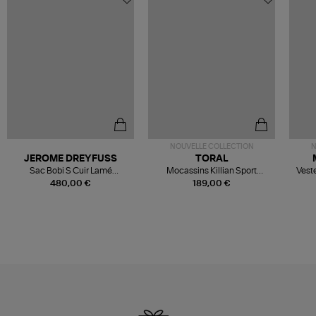
NOUVELLE COLLECTION
N
JEROME DREYFUSS
TORAL
Sac Bobi S Cuir Lamé
Mocassins Killian Sport
Veste
Champagne
Mousse
480,00 €
189,00 €