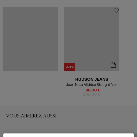
-60%
HUDSON JEANS
Jean Nico Midrise Straight Noir
98,00 €
245,00 €
VOUS AIMEREZ AUSSI