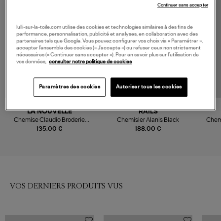
Continuer sans accepter
lulli-sur-la-toile.com utilise des cookies et technologies similaires à des fins de
performance, personnalisation, publicité et analyses, en collaboration avec des
partenaires tels que Google. Vous pouvez configurer vos choix via « Paramétrer »,
accepter l’ensemble des cookies (« J’accepte ») ou refuser ceux non strictement
nécessaires (« Continuer sans accepter »). Pour en savoir plus sur l’utilisation de
vos données,
consulter notre politique de cookies
Paramètres des cookies
Autoriser tous les cookies
LA NOUVELLE
RAILS
Chemise Claudio Broderie
Chemisier Alanis Black
Chemi
Anglaise
135,00 €
188,00 €
VOS DERNIERS PRODUITS VUS