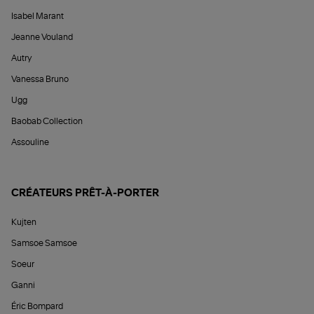
Isabel Marant
Jeanne Vouland
Autry
Vanessa Bruno
Ugg
Baobab Collection
Assouline
CRÉATEURS PRÊT-À-PORTER
Kujten
Samsoe Samsoe
Soeur
Ganni
Éric Bompard