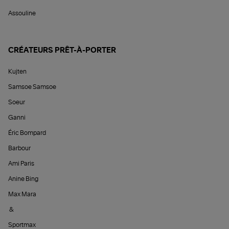
Assouline
CRÉATEURS PRÊT-À-PORTER
Kujten
Samsoe Samsoe
Soeur
Ganni
Éric Bompard
Barbour
Ami Paris
Anine Bing
Max Mara
&
Sportmax