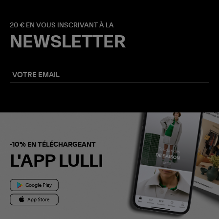
20 € EN VOUS INSCRIVANT À LA
NEWSLETTER
-10% EN TÉLÉCHARGEANT
L'APP LULLI