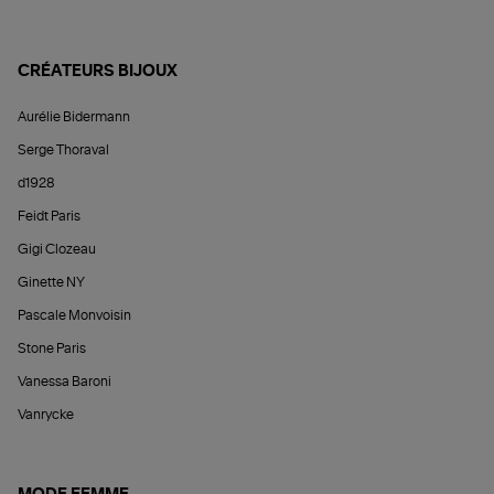
CRÉATEURS BIJOUX
Aurélie Bidermann
Serge Thoraval
d1928
Feidt Paris
Gigi Clozeau
Ginette NY
Pascale Monvoisin
Stone Paris
Vanessa Baroni
Vanrycke