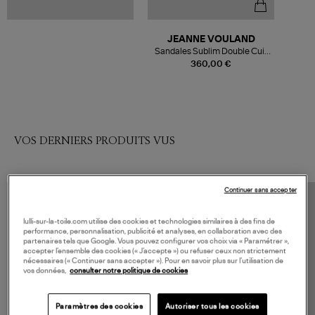
JEANNE VOULAND
Sandales Sublim Double Cuir
Texturé Argenté
360,00 €
VOS DERNIERS PRODUITS VUS
Continuer sans accepter
lulli-sur-la-toile.com utilise des cookies et technologies similaires à des fins de
performance, personnalisation, publicité et analyses, en collaboration avec des
partenaires tels que Google. Vous pouvez configurer vos choix via « Paramétrer »,
accepter l’ensemble des cookies (« J’accepte ») ou refuser ceux non strictement
nécessaires (« Continuer sans accepter »). Pour en savoir plus sur l’utilisation de
vos données,
consulter notre politique de cookies
Paramètres des cookies
Autoriser tous les cookies