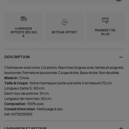
LIVRAISON
PAIEMENT EN
OFFERTE DÈS 150
RETOUR OFFERT
3X,4X
€
DESCRIPTION
Chemise en soie ivoire. Col pointu. Manches longues avec fentes et poignets
boutonnés. Fermeture boutonnée. Coupe droite. Base droite. Non doublée.
Made in :
Chine.
Taille & Coupe :
Notre mannequin porte une taille S et mesure 172 cm.
Longueur (taille S) : 60 cm.
Demi-tour de poitrine : 51 cm.
Longueur de manches : 62 cm.
Composition :
100% soie.
Conseil d'entretien :
Nettoyage à sec.
(ref-A073239190)
LIVRAISON ET RETOUR