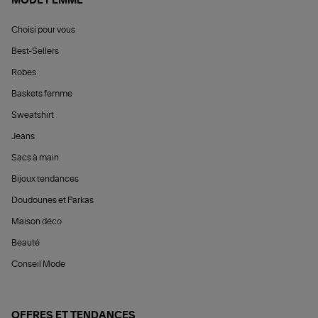
MODE FEMME
Choisi pour vous
Best-Sellers
Robes
Baskets femme
Sweatshirt
Jeans
Sacs à main
Bijoux tendances
Doudounes et Parkas
Maison déco
Beauté
Conseil Mode
OFFRES ET TENDANCES