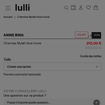
Aller au contenu principal
Accueil
Chemise Mylah Soie Ivoire
SOLDES
-30%
ANINE BING
Partager
Chemise
Chemise Mylah Soie Ivoire
210,00 €
Mylah
300,00 €
Soie
Ivoire
Guide des tailles
Taille
Prendre votre taille habituelle.
VOTRE CONSEILLÈRE LULLI
Une question sur ce produit ?