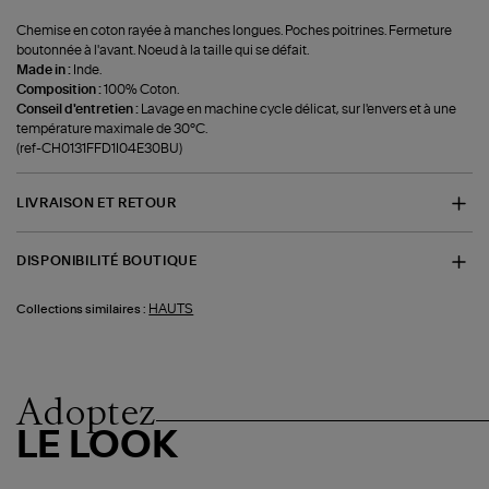
Chemise en coton rayée à manches longues. Poches poitrines. Fermeture
boutonnée à l'avant. Noeud à la taille qui se défait.
Made in :
Inde.
Composition :
100% Coton.
Conseil d'entretien :
Lavage en machine cycle délicat, sur l'envers et à une
température maximale de 30°C.
(ref-CH0131FFD1I04E30BU)
LIVRAISON ET RETOUR
DISPONIBILITÉ BOUTIQUE
HAUTS
Collections similaires :
Adoptez
LE LOOK