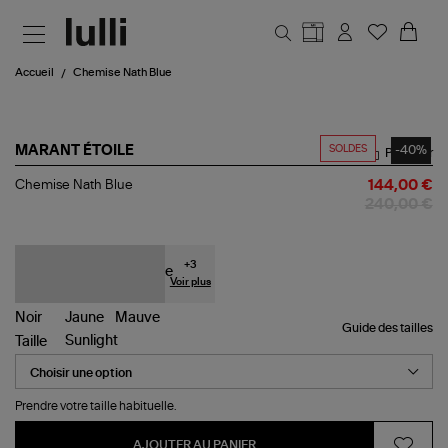
Aller au contenu principal
Accueil
Chemise Nath Blue
SOLDES
-40%
MARANT ÉTOILE
Partager
Chemise
Chemise Nath Blue
144,00 €
Nath
240,00 €
Blue
+
3
Voir plus
Guide des tailles
Taille
Prendre votre taille habituelle.
AJOUTER AU PANIER