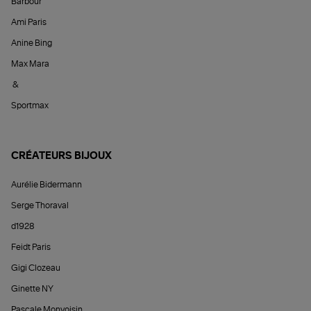
Barbour
Ami Paris
Anine Bing
Max Mara
&
Sportmax
CRÉATEURS BIJOUX
Aurélie Bidermann
Serge Thoraval
d1928
Feidt Paris
Gigi Clozeau
Ginette NY
Pascale Monvoisin