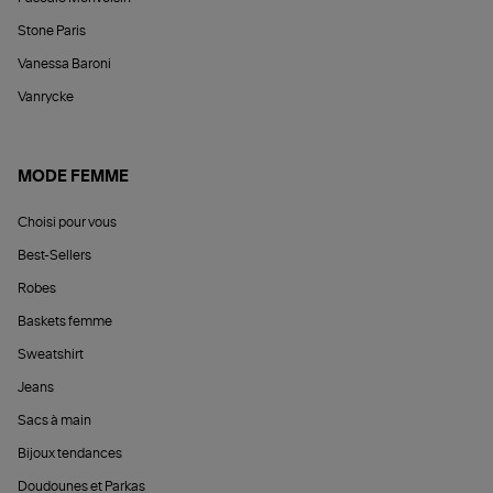
Stone Paris
Vanessa Baroni
Vanrycke
MODE FEMME
Choisi pour vous
Best-Sellers
Robes
Baskets femme
Sweatshirt
Jeans
Sacs à main
Bijoux tendances
Doudounes et Parkas