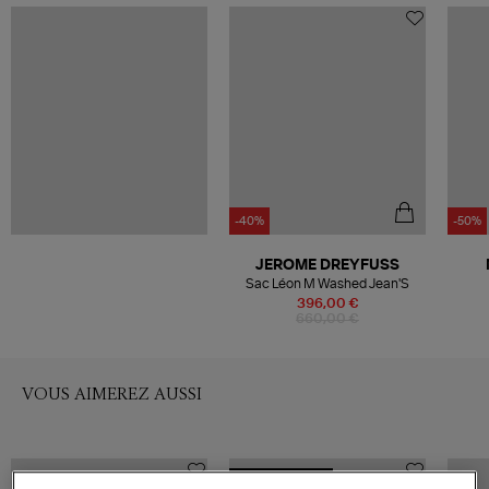
-40%
-50%
JEROME DREYFUSS
Sac Léon M Washed Jean'S
396,00 €
660,00 €
VOUS AIMEREZ AUSSI
MADE IN EUROPE