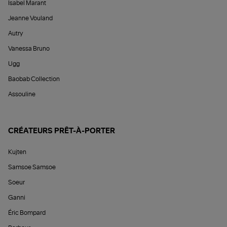
Isabel Marant
Jeanne Vouland
Autry
Vanessa Bruno
Ugg
Baobab Collection
Assouline
CRÉATEURS PRÊT-À-PORTER
Kujten
Samsoe Samsoe
Soeur
Ganni
Éric Bompard