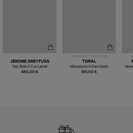
NOUVELLE COLLECTION
N
JEROME DREYFUSS
TORAL
Sac Bobi S Cuir Lamé
Mocassins Killian Sport
Veste
Champagne
Mousse
480,00 €
189,00 €