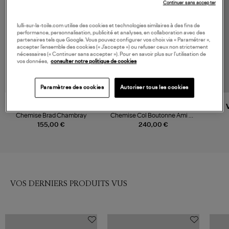
Continuer sans accepter
lulli-sur-la-toile.com utilise des cookies et technologies similaires à des fins de
performance, personnalisation, publicité et analyses, en collaboration avec des
partenaires tels que Google. Vous pouvez configurer vos choix via « Paramétrer »,
accepter l’ensemble des cookies (« J’accepte ») ou refuser ceux non strictement
nécessaires (« Continuer sans accepter »). Pour en savoir plus sur l’utilisation de
vos données,
consulter notre politique de cookies
Paramètres des cookies
Autoriser tous les cookies
VANESSA BRUNO
AMI PARIS
Chemise Brad Chambray
Chemise Col Boutonne Ami De
Coeur Bleu Ciel
155,00 €
240,00 €
VOS DERNIERS PRODUITS VUS