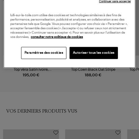
Continuer sans accepter
lulli-sur-la-toile.com utilise des cookies et technologies similaires à des fins de
performance, personnalisation, publicité et analyses, en collaboration avec des
partenaires tels que Google. Vous pouvez configurer vos choix via « Paramétrer »,
accepter l’ensemble des cookies (« J’accepte ») ou refuser ceux non strictement
nécessaires (« Continuer sans accepter »). Pour en savoir plus sur l’utilisation de
vos données,
consulter notre politique de cookies
Paramètres des cookies
Autoriser tous les cookies
JEANNE VOULAND
RAILS
Top Véra Satin Ivoire,
Top Coen Black Oat Stripe
Top P
Collaboration Jeanne Vouland
195,00 €
188,00 €
x Véronika Loubry
VOS DERNIERS PRODUITS VUS