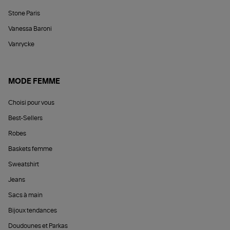
Stone Paris
Vanessa Baroni
Vanrycke
MODE FEMME
Choisi pour vous
Best-Sellers
Robes
Baskets femme
Sweatshirt
Jeans
Sacs à main
Bijoux tendances
Doudounes et Parkas