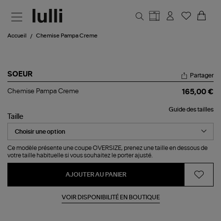
Aller au contenu principal
Accueil
Chemise Pampa Creme
SOEUR
Partager
Chemise
Chemise Pampa Creme
165,00 €
Pampa
Creme
Guide des tailles
Taille
Ce modèle présente une coupe OVERSIZE, prenez une taille en dessous de
votre taille habituelle si vous souhaitez le porter ajusté.
AJOUTER AU PANIER
VOIR DISPONIBILITÉ EN BOUTIQUE