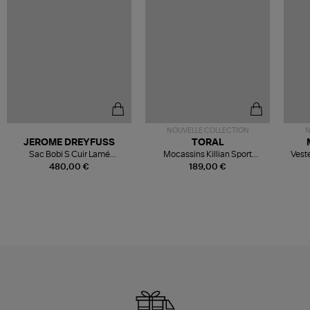
NOUVELLE COLLECTION
N
JEROME DREYFUSS
TORAL
Sac Bobi S Cuir Lamé
Mocassins Killian Sport
Veste
Champagne
Mousse
480,00 €
189,00 €