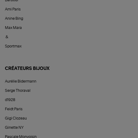
Ami Paris
Anine Bing
Max Mara
&
Sportmax
CRÉATEURS BIJOUX
Aurélie Bidermann
Serge Thoraval
d1928
Feidt Paris
Gigi Clozeau
Ginette NY
Pascale Monvoisin