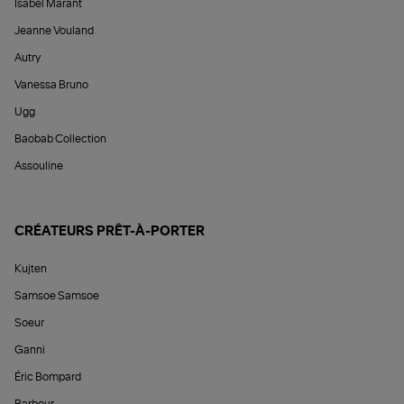
Isabel Marant
Jeanne Vouland
Autry
Vanessa Bruno
Ugg
Baobab Collection
Assouline
CRÉATEURS PRÊT-À-PORTER
Kujten
Samsoe Samsoe
Soeur
Ganni
Éric Bompard
Barbour