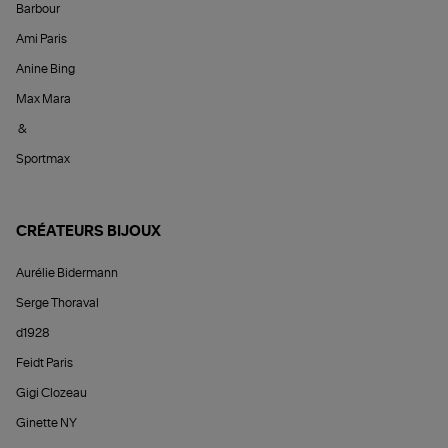
Barbour
Ami Paris
Anine Bing
Max Mara
&
Sportmax
CRÉATEURS BIJOUX
Aurélie Bidermann
Serge Thoraval
d1928
Feidt Paris
Gigi Clozeau
Ginette NY