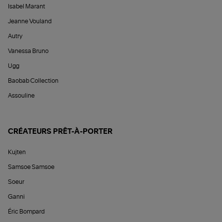
Isabel Marant
Jeanne Vouland
Autry
Vanessa Bruno
Ugg
Baobab Collection
Assouline
CRÉATEURS PRÊT-À-PORTER
Kujten
Samsoe Samsoe
Soeur
Ganni
Éric Bompard