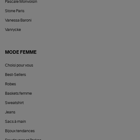
Pascale Monvoisin
Stone Paris
Vanessa Baroni
Vanrycke
MODE FEMME
Choisi pour vous
Best-Sellers
Robes
Baskets femme
Sweatshirt
Jeans
Sacs à main
Bijoux tendances