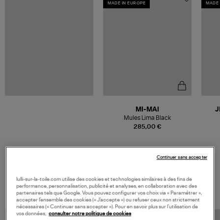
MADE IN EUROPE
MADE 
MI-MAI
J
Mules Lima Black
285,00 €
Continuer sans accepter
VOS DERNIERS PRODUITS VUS
lulli-sur-la-toile.com utilise des cookies et technologies similaires à des fins de
performance, personnalisation, publicité et analyses, en collaboration avec des
partenaires tels que Google. Vous pouvez configurer vos choix via « Paramétrer »,
accepter l’ensemble des cookies (« J’accepte ») ou refuser ceux non strictement
nécessaires (« Continuer sans accepter »). Pour en savoir plus sur l’utilisation de
vos données,
consulter notre politique de cookies