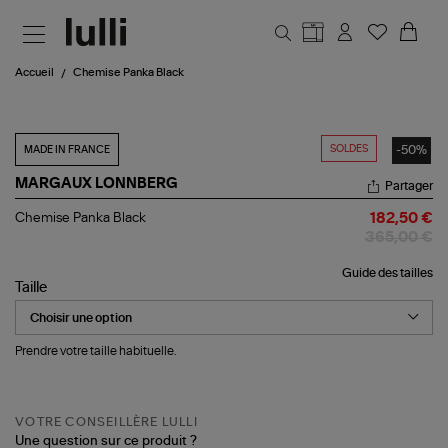
Aller au contenu principal
Accueil
Chemise Panka Black
SOLDES
-50%
MADE IN FRANCE
MARGAUX LONNBERG
Partager
Chemise
Chemise Panka Black
182,50 €
Panka
365,00 €
Black
Guide des tailles
Taille
Prendre votre taille habituelle.
VOTRE CONSEILLÈRE LULLI
Une question sur ce produit ?