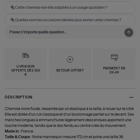
Cette chemise est-elle adaptée à un usage quotidien ?
Quelles sont les occasions idéales pour porter cette chemise ?
LIVRAISON
PAIEMENT EN
OFFERTE DÈS 150
RETOUR OFFERT
3X,4X
€
DESCRIPTION
Chemise noire fluide, resserrée par un élastique à la taille, à nouer sur le côté.
Elle est dotée d’un col classique et d’un boutonnage partiel sur le devant. Ses
manches longues à emmanchures légèrement descendues apportent une
touche moderne, tandis que le dos fendu au centre crée du mouvement.
Made in :
France.
Taille & Coupe :
Notre mannequin mesure 172 cm et porte une taille 36.