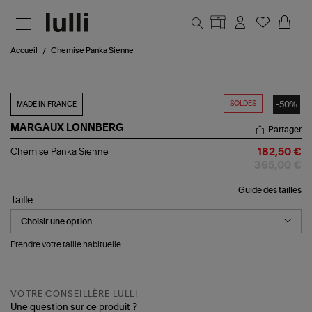
Aller au contenu principal
Accueil
Chemise Panka Sienne
SOLDES
-50%
MADE IN FRANCE
MARGAUX LONNBERG
Partager
Chemise
Chemise Panka Sienne
182,50 €
Panka
365,00 €
Sienne
Guide des tailles
Taille
Prendre votre taille habituelle.
VOTRE CONSEILLÈRE LULLI
Une question sur ce produit ?