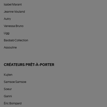
Isabel Marant
Jeanne Vouland
Autry
Vanessa Bruno
Ugg
Baobab Collection
Assouline
CRÉATEURS PRÊT-À-PORTER
Kujten
Samsoe Samsoe
Soeur
Ganni
Éric Bompard