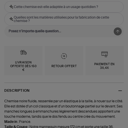
Cette chemise est-elle adaptée à un usage quotidien ?
Quelles sont les matières utilisées pour la fabrication de cette
chemise ?
LIVRAISON
PAIEMENT EN
OFFERTE DÈS 150
RETOUR OFFERT
3X,4X
€
DESCRIPTION
Chemise noire fluide, resserrée par un élastique à la taille, à nouer sur le côté.
Elle est dotée d’un col classique et d’un boutonnage partiel sur le devant. Ses
manches longues à emmanchures légèrement descendues apportent une
touche moderne, tandis que le dos fendu au centre crée du mouvement.
Made in :
France.
Taille & Coupe :
Notre mannequin mesure 172 cm et porte une taille 36.