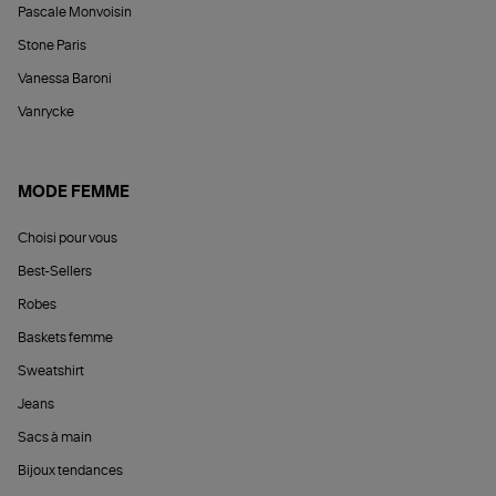
Pascale Monvoisin
Stone Paris
Vanessa Baroni
Vanrycke
MODE FEMME
Choisi pour vous
Best-Sellers
Robes
Baskets femme
Sweatshirt
Jeans
Sacs à main
Bijoux tendances