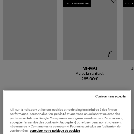
MADE IN EUROPE
MADE 
MI-MAI
J
Mules Lima Black
285,00 €
Continuer sans accepter
lulli-sur-la-toile.com utilise des cookies et technologies similaires à des fins de
VOS DERNIERS PRODUITS VUS
performance, personnalisation, publicité et analyses, en collaboration avec des
partenaires tels que Google. Vous pouvez configurer vos choix via « Paramétrer »,
accepter l’ensemble des cookies (« J’accepte ») ou refuser ceux non strictement
nécessaires (« Continuer sans accepter »). Pour en savoir plus sur l’utilisation de
vos données,
consulter notre politique de cookies