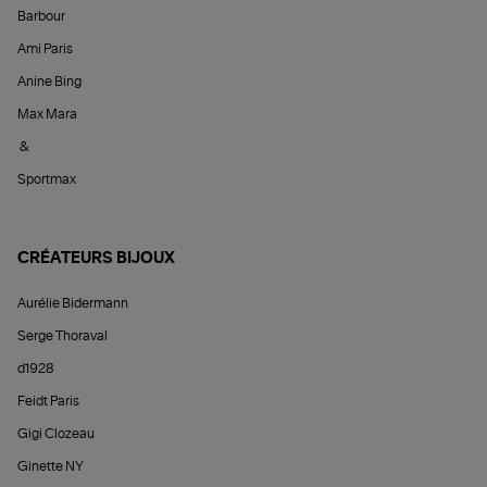
Barbour
Ami Paris
Anine Bing
Max Mara
&
Sportmax
CRÉATEURS BIJOUX
Aurélie Bidermann
Serge Thoraval
d1928
Feidt Paris
Gigi Clozeau
Ginette NY