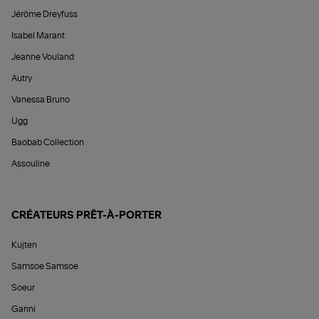
Jérôme Dreyfuss
Isabel Marant
Jeanne Vouland
Autry
Vanessa Bruno
Ugg
Baobab Collection
Assouline
CRÉATEURS PRÊT-À-PORTER
Kujten
Samsoe Samsoe
Soeur
Ganni