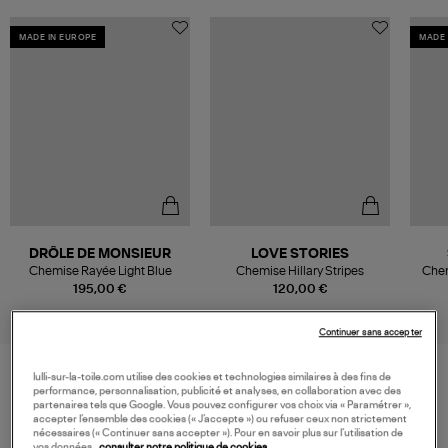
MADE IN EUROPE
MADE 
DRÔLE DE MONSIEUR
LOVE STORIES
Chemise Rayée Light Blue
Chemise Hillary Stripes
Chem
195,00 €
120,00 €
Continuer sans accepter
lulli-sur-la-toile.com utilise des cookies et technologies similaires à des fins de
performance, personnalisation, publicité et analyses, en collaboration avec des
VOS DERNIERS PRODUITS VUS
partenaires tels que Google. Vous pouvez configurer vos choix via « Paramétrer »,
accepter l’ensemble des cookies (« J’accepte ») ou refuser ceux non strictement
nécessaires (« Continuer sans accepter »). Pour en savoir plus sur l’utilisation de
vos données,
consulter notre politique de cookies