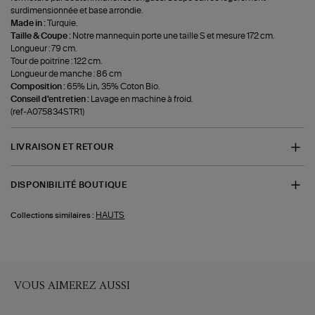
surdimensionnée et base arrondie.
Made in :
Turquie.
Taille & Coupe :
Notre mannequin porte une taille S et mesure 172 cm.
Longueur : 79 cm.
Tour de poitrine : 122 cm.
Longueur de manche : 86 cm
Composition :
65% Lin, 35% Coton Bio.
Conseil d'entretien :
Lavage en machine à froid.
(ref-A075834STR1)
LIVRAISON ET RETOUR
DISPONIBILITÉ BOUTIQUE
HAUTS
Collections similaires :
VOUS AIMEREZ AUSSI