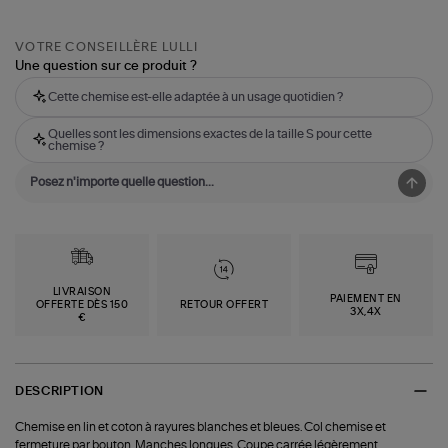
VOTRE CONSEILLÈRE LULLI
Une question sur ce produit ?
Cette chemise est-elle adaptée à un usage quotidien ?
Quelles sont les dimensions exactes de la taille S pour cette
chemise ?
LIVRAISON
PAIEMENT EN
OFFERTE DÈS 150
RETOUR OFFERT
3X,4X
€
DESCRIPTION
Chemise en lin et coton à rayures blanches et bleues. Col chemise et
fermeture par bouton. Manches longues. Coupe carrée légèrement