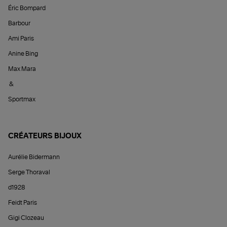
Éric Bompard
Barbour
Ami Paris
Anine Bing
Max Mara
&
Sportmax
CRÉATEURS BIJOUX
Aurélie Bidermann
Serge Thoraval
d1928
Feidt Paris
Gigi Clozeau