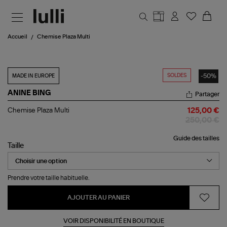
Aller au contenu principal
Accueil
Chemise Plaza Multi
SOLDES
-50%
MADE IN EUROPE
ANINE BING
Partager
Chemise
Chemise Plaza Multi
125,00 €
Plaza
250,00 €
Multi
Guide des tailles
Taille
Prendre votre taille habituelle.
AJOUTER AU PANIER
VOIR DISPONIBILITÉ EN BOUTIQUE