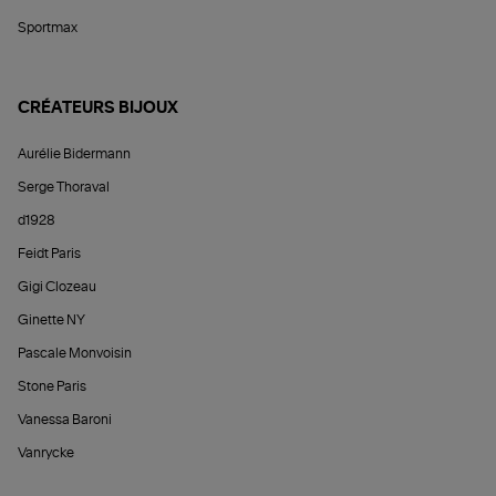
Sportmax
CRÉATEURS BIJOUX
Aurélie Bidermann
Serge Thoraval
d1928
Feidt Paris
Gigi Clozeau
Ginette NY
Pascale Monvoisin
Stone Paris
Vanessa Baroni
Vanrycke