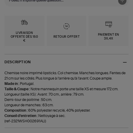
LIVRAISON
PAIEMENT EN
OFFERTE DÈS 150
RETOUR OFFERT
3X,4X
€
DESCRIPTION
Chemise noire imprimé lipsticks. Col chemise. Manches longues. Fentes de
21 cm sur les côtés. Plus longue à l'arrière qu'à l'avant. Coupe ample.
Made in :
Portugal.
Taille & Coupe :
Notre mannequin porte une taille XS et mesure 172 cm.
Longueur (taille XS) : Avant : 70 cm , arrière : 79 cm.
Demi-tour de poitrine : 50 cm.
Longueur de manches : 63 cm.
Composition :
60% polyester recyclé, 40% polyester.
Conseil d'entretien :
Nettoyage à sec.
(ref-2321WSH002691ALI)