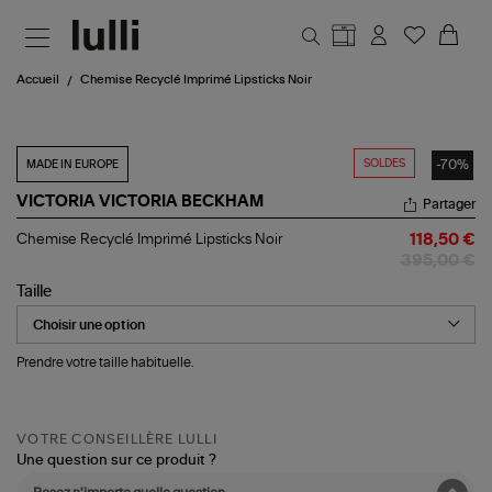
Aller au contenu principal
Accueil
Chemise Recyclé Imprimé Lipsticks Noir
SOLDES
-70%
MADE IN EUROPE
VICTORIA VICTORIA BECKHAM
Partager
Chemise
Chemise Recyclé Imprimé Lipsticks Noir
118,50 €
Recyclé
395,00 €
Imprimé
Lipsticks
Taille
Noir
Prendre votre taille habituelle.
VOTRE CONSEILLÈRE LULLI
Une question sur ce produit ?