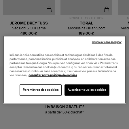
NOUVELLE COLLECTION
N
JEROME DREYFUSS
TORAL
Sac Bobi S Cuir Lamé
Mocassins Killian Sport
Veste
Champagne
Mousse
480,00 €
189,00 €
Continuer sans accepter
lulli-sur-la-toile.com utilise des cookies et technologies similaires à des fins de
performance, personnalisation, publicité et analyses, en collaboration avec des
partenaires tels que Google. Vous pouvez configurer vos choix via « Paramétrer »,
accepter l’ensemble des cookies (« J’accepte ») ou refuser ceux non strictement
nécessaires (« Continuer sans accepter »). Pour en savoir plus sur l’utilisation de
vos données,
consulter notre politique de cookies
Paramètres des cookies
Autoriser tous les cookies
LIVRAISON GRATUITE
à partir de 150 € d'achat*