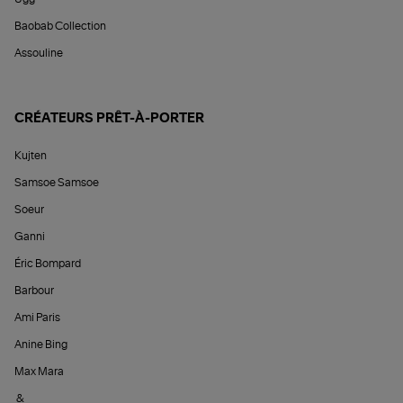
Baobab Collection
Assouline
CRÉATEURS PRÊT-À-PORTER
Kujten
Samsoe Samsoe
Soeur
Ganni
Éric Bompard
Barbour
Ami Paris
Anine Bing
Max Mara
&