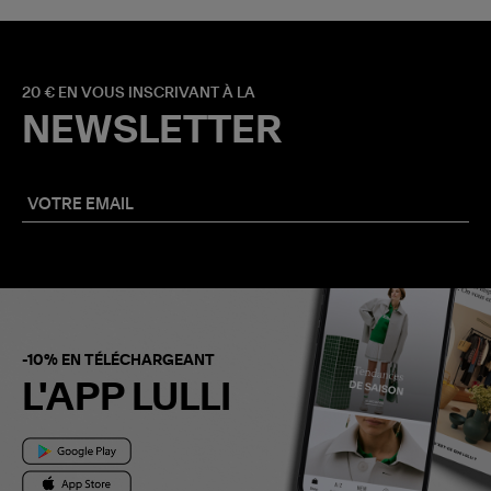
20 € EN VOUS INSCRIVANT À LA
NEWSLETTER
-10% EN TÉLÉCHARGEANT
L'APP LULLI