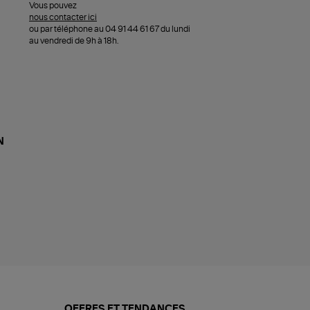
Vous pouvez
nous contacter ici
ou par téléphone au 04 91 44 61 67 du lundi
au vendredi de 9h à 18h.
N
OFFRES ET TENDANCES