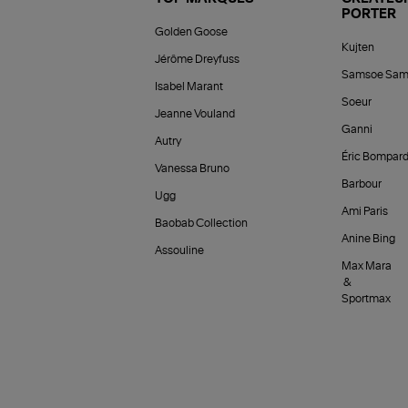
PORTER
Golden Goose
Kujten
Jérôme Dreyfuss
Samsoe Sam
Isabel Marant
Soeur
Jeanne Vouland
Ganni
Autry
Éric Bompar
Vanessa Bruno
Barbour
Ugg
Ami Paris
Baobab Collection
Anine Bing
Assouline
Max Mara
&
Sportmax