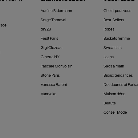
Aurélie Bidermann
Choisi pour vous
Serge Thoraval
Best-Sellers
soe
d1928
Robes
Feidt Paris
Baskets femme
Gigi Clozeau
Sweatshirt
d
Ginette NY
Jeans
Pascale Monvoisin
Sacs à main
Stone Paris
Bijoux tendances
Vanessa Baroni
Doudounes et Parka
Vanrycke
Maison déco
Beauté
Conseil Mode