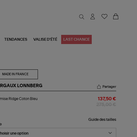
TENDANCES
VALISE D'ÉTÉ
LAST CHANCE
MADE IN FRANCE
RGAUX LONNBERG
Partager
emise
mise Ridge Coton Bleu
137,50 €
dge
ton
275,00 €
u
Guide des tailles
le