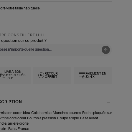
dre votre taille habituelle.
RE CONSEILLÈRE LULLI
 question sur ce produit ?
LIVRAISON
RETOUR
PAIEMENT EN
OFFERTE DÈS
OFFERT
3X,4X
150 €
SCRIPTION
ise en coton bleu. Col chemise. Manches courtes. Poche plaquée sur
oitrine côté cœur. Bouton à pression. Coupe ample. Base avant
ndie, arrière droite.
 in :
Paris, France.