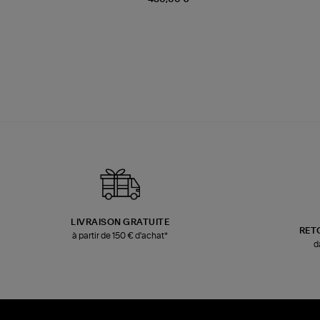
LIVRAISON GRATUITE
RET
à partir de 150 € d'achat*
d