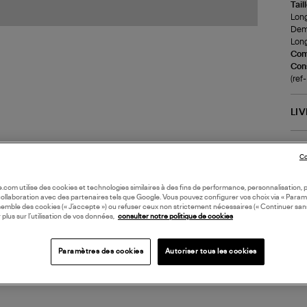
Tail
Long
Demi
Long
Com
Cons
(ref
LI
DI
Co
Coll
oile.com utilise des cookies et technologies similaires à des fins de performance, personnalisation, p
collaboration avec des partenaires tels que Google. Vous pouvez configurer vos choix via « Param
semble des cookies (« J’accepte ») ou refuser ceux non strictement nécessaires (« Continuer san
 plus sur l’utilisation de vos données,
consulter notre politique de cookies
Paramètres des cookies
Autoriser tous les cookies