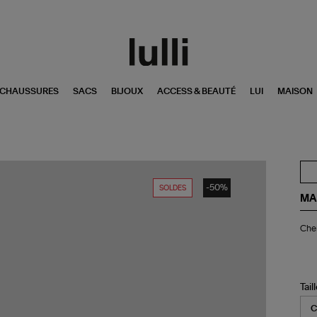
CHAUSSURES
SACS
BIJOUX
ACCESS & BEAUTÉ
LUI
MAISON
-50%
SOLDES
MA
Ch
Che
Ri
Co
Ble
Tail