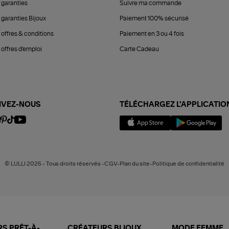
 garanties
Suivre ma commande
 garanties Bijoux
Paiement 100% sécurisé
 offres & conditions
Paiement en 3 ou 4 fois
offres d'emploi
Carte Cadeau
IVEZ-NOUS
TÉLÉCHARGEZ L'APPLICATIO
© LULLI 2025 - Tous droits réservés -CGV-Plan du site-Politique de confidentialité
S PRÊT-À-
CRÉATEURS BIJOUX
MODE FEMME