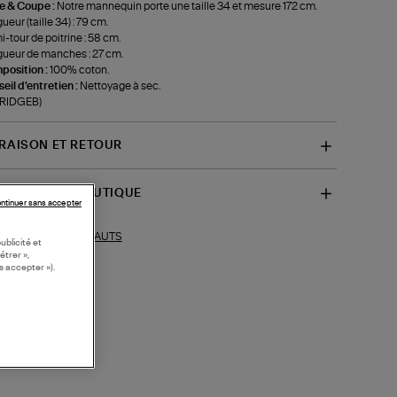
le & Coupe :
Notre mannequin porte une taille 34 et mesure 172 cm.
ueur (taille 34) : 79 cm.
-tour de poitrine : 58 cm.
ueur de manches : 27 cm.
position :
100% coton.
eil d'entretien :
Nettoyage à sec.
-RIDGEB)
VRAISON ET RETOUR
SPONIBILITÉ BOUTIQUE
ntinuer sans accepter
HAUTS
ections similaires :
ublicité et
étrer »,
s accepter »).