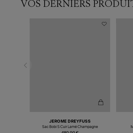
VOS DERNIERS PRODUI
N
JEROME DREYFUSS
te
Sac Bobi S Cuir Lamé Champagne
M
480,00 €