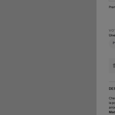
Pren
VOT
Une
DE
Chem
la p
arro
Made