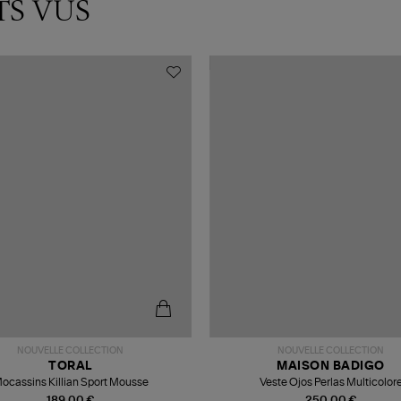
TS VUS
NOUVELLE COLLECTION
NOUVELLE COLLECTION
TORAL
MAISON BADIGO
ocassins Killian Sport Mousse
Veste Ojos Perlas Multicolor
189,00 €
250,00 €