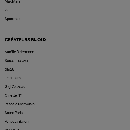
Max Mara
&
Sportmax
CRÉATEURS BIJOUX
Aurélie Bidermann
Serge Thoraval
d1928
Feidt Paris
Gigi Clozeau
Ginette NY
Pascale Monvoisin
Stone Paris
Vanessa Baroni