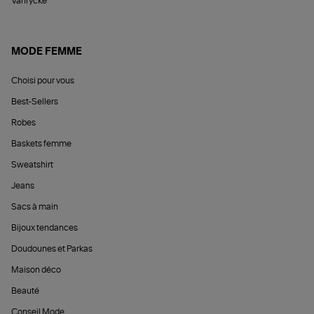
Vanrycke
MODE FEMME
Choisi pour vous
Best-Sellers
Robes
Baskets femme
Sweatshirt
Jeans
Sacs à main
Bijoux tendances
Doudounes et Parkas
Maison déco
Beauté
Conseil Mode