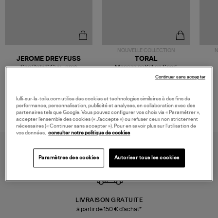
NOUVELLE COLLECTION
N
JEROME DREYFUSS
TORAL
Sac Bobi S Cuir Lamé
Mocassins Killian Sport
Champagne
Mousse
480,00 €
189,00 €
Continuer sans accepter
lulli-sur-la-toile.com utilise des cookies et technologies similaires à des fins de
performance, personnalisation, publicité et analyses, en collaboration avec des
partenaires tels que Google. Vous pouvez configurer vos choix via « Paramétrer »,
accepter l’ensemble des cookies (« J’accepte ») ou refuser ceux non strictement
nécessaires (« Continuer sans accepter »). Pour en savoir plus sur l’utilisation de
vos données,
consulter notre politique de cookies
Paramètres des cookies
Autoriser tous les cookies
LIVRAISON GRATUITE
à partir de 150 € d'achat*