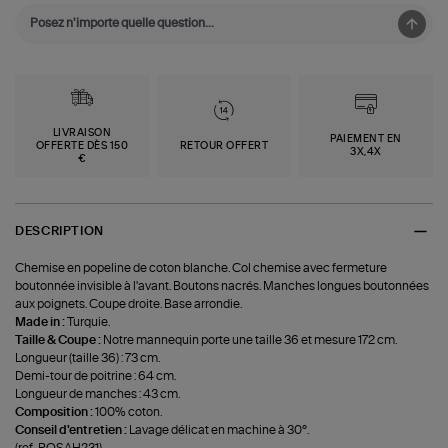
LIVRAISON
PAIEMENT EN
OFFERTE DÈS 150
RETOUR OFFERT
3X,4X
€
DESCRIPTION
Chemise en popeline de coton blanche. Col chemise avec fermeture
boutonnée invisible à l'avant. Boutons nacrés. Manches longues boutonnées
aux poignets. Coupe droite. Base arrondie.
Made in :
Turquie.
Taille & Coupe :
Notre mannequin porte une taille 36 et mesure 172 cm.
Longueur (taille 36) : 73 cm.
Demi-tour de poitrine : 64 cm.
Longueur de manches : 43 cm.
Composition :
100% coton.
Conseil d'entretien :
Lavage délicat en machine à 30°.
(ref-ROSAH231)