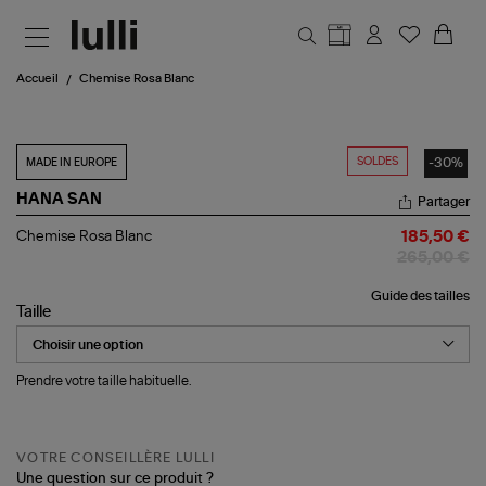
Aller au contenu principal
Accueil
Chemise Rosa Blanc
SOLDES
-30%
MADE IN EUROPE
HANA SAN
Partager
Chemise
Chemise Rosa Blanc
185,50 €
Rosa
265,00 €
Blanc
Guide des tailles
Taille
Prendre votre taille habituelle.
VOTRE CONSEILLÈRE LULLI
Une question sur ce produit ?