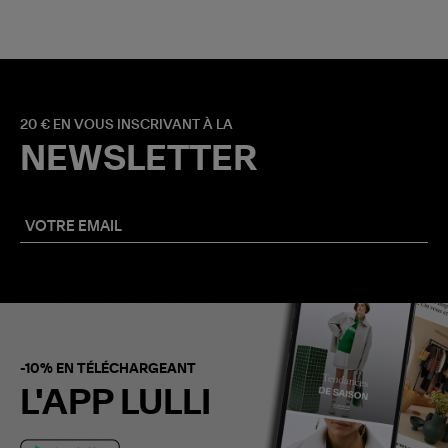
20 € EN VOUS INSCRIVANT À LA
NEWSLETTER
-10% EN TÉLÉCHARGEANT
L'APP LULLI