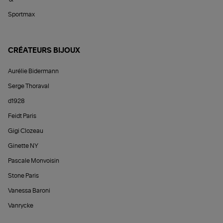
Sportmax
CRÉATEURS BIJOUX
Aurélie Bidermann
Serge Thoraval
d1928
Feidt Paris
Gigi Clozeau
Ginette NY
Pascale Monvoisin
Stone Paris
Vanessa Baroni
Vanrycke