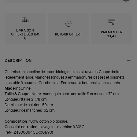
LIVRAISON
PAIEMENT EN
OFFERTE DÈS 150
RETOUR OFFERT
3X,4X
€
DESCRIPTION
Chemise en popeline de coton biologique rose à rayures. Coupe droite,
légèrement large. Manches longues à emmanchures basses et poignets
ajustable à boutons. Col chemise. Fermeture à boutons blancs nacrés.
Made in :
Chine
Taille & Coupe :
Notre mannequin porte une taille S et mesure 172 cm.
Longueur (taille S) : 78 cm.
Demi-tour de poitrine : 59 cm.
Longueur de manches : 62 cm.
Composition :
100% coton biolgoique.
Conseil d'entretien :
Lavage en machine à 30°C.
(ref-F24300064CLR001770)