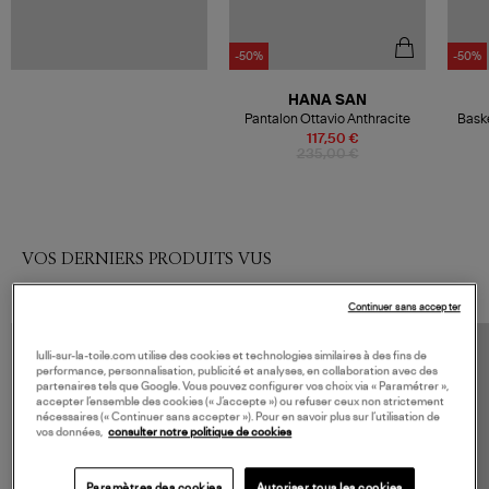
-50%
-50%
HANA SAN
Pantalon Ottavio Anthracite
Bask
117,50 €
235,00 €
VOS DERNIERS PRODUITS VUS
Continuer sans accepter
lulli-sur-la-toile.com utilise des cookies et technologies similaires à des fins de
performance, personnalisation, publicité et analyses, en collaboration avec des
partenaires tels que Google. Vous pouvez configurer vos choix via « Paramétrer »,
accepter l’ensemble des cookies (« J’accepte ») ou refuser ceux non strictement
nécessaires (« Continuer sans accepter »). Pour en savoir plus sur l’utilisation de
vos données,
consulter notre politique de cookies
Paramètres des cookies
Autoriser tous les cookies