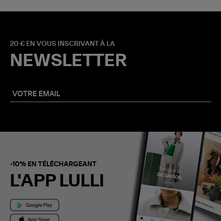
20 € EN VOUS INSCRIVANT À LA
NEWSLETTER
-10% EN TÉLÉCHARGEANT
L'APP LULLI