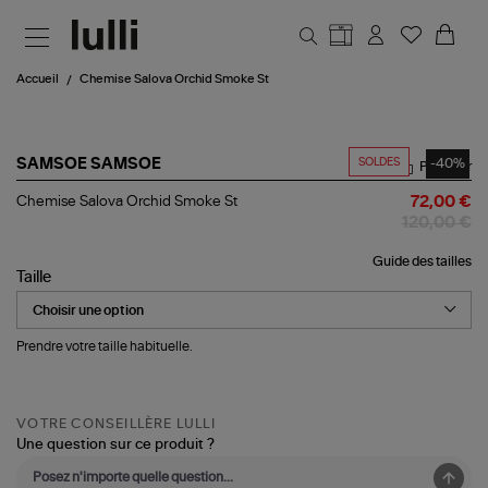
Aller au contenu principal
Accueil
Chemise Salova Orchid Smoke St
SOLDES
-40%
SAMSOE SAMSOE
Partager
Chemise
Chemise Salova Orchid Smoke St
72,00 €
Salova
120,00 €
Orchid
Smoke
Guide des tailles
St
Taille
Prendre votre taille habituelle.
VOTRE CONSEILLÈRE LULLI
Une question sur ce produit ?