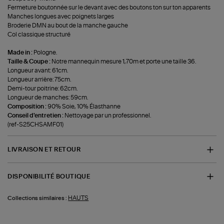
Fermeture boutonnée sur le devant avec des boutons ton sur ton apparents
Manches longues avec poignets larges
Broderie DMN au bout de la manche gauche
Col classique structuré
Made in :
Pologne.
Taille & Coupe :
Notre mannequin mesure 1,70m et porte une taille 36.
Longueur avant: 61cm.
Longueur arrière: 75cm.
Demi-tour poitrine: 62cm.
Longueur de manches: 59cm.
Composition :
90% Soie, 10% Élasthanne
Conseil d'entretien :
Nettoyage par un professionnel.
(ref-S25CHSAMF01)
LIVRAISON ET RETOUR
DISPONIBILITÉ BOUTIQUE
HAUTS
Collections similaires :