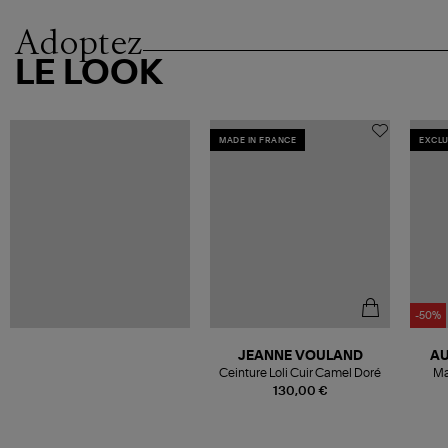
Adoptez
LE LOOK
MADE IN FRANCE
EXCLU
-50%
JEANNE VOULAND
AU
Ceinture Loli Cuir Camel Doré
Ma
130,00 €