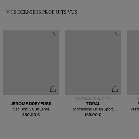
VOS DERNIERS PRODUITS VUS
NOUVELLE COLLECTION
N
JEROME DREYFUSS
TORAL
Sac Bobi S Cuir Lamé
Mocassins Killian Sport
Veste
Champagne
Mousse
480,00 €
189,00 €