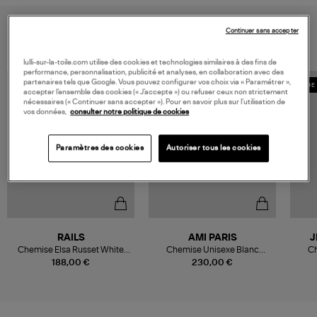
VOUS AIMEREZ AUSSI
Continuer sans accepter
lulli-sur-la-toile.com utilise des cookies et technologies similaires à des fins de
performance, personnalisation, publicité et analyses, en collaboration avec des
partenaires tels que Google. Vous pouvez configurer vos choix via « Paramétrer »,
MADE 
accepter l’ensemble des cookies (« J’accepte ») ou refuser ceux non strictement
nécessaires (« Continuer sans accepter »). Pour en savoir plus sur l’utilisation de
vos données,
consulter notre politique de cookies
Paramètres des cookies
Autoriser tous les cookies
RAILS
AMI PARIS
J
Chemise Elsa Russet White
Chemise Unisexe Blanc
Ch
Stripe
Naturel
188,00 €
230,00 €