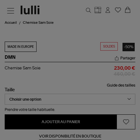
Aller au contenu principal
Accueil
Chemise Sam Soie
SOLDES
-50%
MADE IN EUROPE
DMN
Partager
Chemise
Chemise Sam Soie
230,00 €
Sam
460,00 €
Soie
Guide des tailles
Taille
Prendre votre taille habituelle.
AJOUTER AU PANIER
VOIR DISPONIBILITÉ EN BOUTIQUE