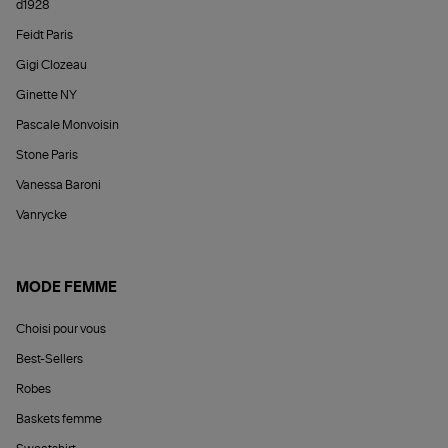
d1928
Feidt Paris
Gigi Clozeau
Ginette NY
Pascale Monvoisin
Stone Paris
Vanessa Baroni
Vanrycke
MODE FEMME
Choisi pour vous
Best-Sellers
Robes
Baskets femme