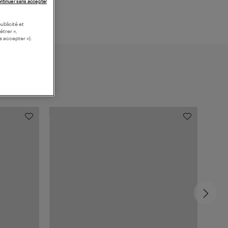
ntinuer sans accepter
ublicité et
étrer »,
s accepter »).