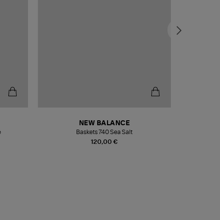
NEW BALANCE
e
Baskets 740 Sea Salt
Veste
120,00 €