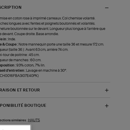
SCRIPTION
ise en coton rose à imprimé carreaux. Col chemise volanté.
hes longues avec fentes et poignets boutonnés et volantés.
eture boutonnée sur le devant. Longueur plus longue à l'arrière que
le devant. Coupe droite. Base arrondie.
 in :
Inde.
le & Coupe :
Notre mannequin porte une taille 36 et mesure 172 cm.
ueur (taille 36 ) : Avant 63 cm, arrière 74 cm.
-tour de poitrine : 45 cm.
ueur de manches : 60 cm.
position :
93% coton, 7% lin.
eil d'entretien :
Lavage en machine à 30°.
f-CH0016FBA3I07E40PK)
VRAISON ET RETOUR
SPONIBILITÉ BOUTIQUE
HAUTS
ections similaires :