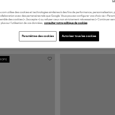
Co
oile.com utilise des cookies et technologies similaires à des fins de performance, personnalisation, p
collaboration avec des partenaires tels que Google. Vous pouvez configurer vos choix via « Param
semble des cookies (« J’accepte ») ou refuser ceux non strictement nécessaires (« Continuer san
 plus sur l’utilisation de vos données,
consulter notre politique de cookies
Paramètres des cookies
Autoriser tous les cookies
UROPE