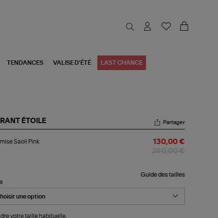
TENDANCES
VALISE D'ÉTÉ
LAST CHANCE
RANT ÉTOILE
Partager
emise
ise Saoli Pink
130,00 €
li
k
260,00 €
Guide des tailles
le
dre votre taille habituelle.