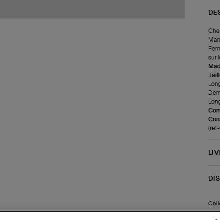
DE
Chem
Manc
Ferm
sur 
Made
Tail
Long
Demi
Long
Com
Cons
(re
LI
DI
Coll