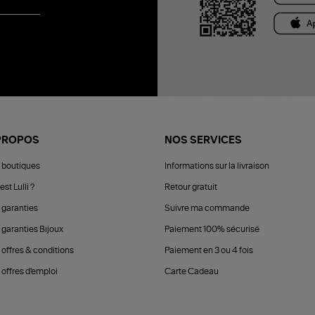
PROPOS
NOS SERVICES
 boutiques
Informations sur la livraison
est Lulli ?
Retour gratuit
 garanties
Suivre ma commande
 garanties Bijoux
Paiement 100% sécurisé
 offres & conditions
Paiement en 3 ou 4 fois
offres d'emploi
Carte Cadeau