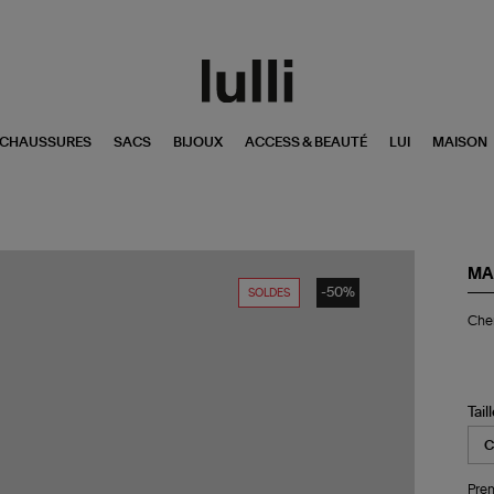
CHAUSSURES
SACS
BIJOUX
ACCESS & BEAUTÉ
LUI
MAISON
MA
-50%
SOLDES
Ch
Chem
Sao
Pin
Tail
Pren