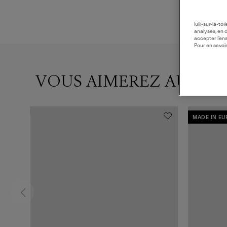
lulli-sur-la-t
analyses, en 
accepter l’en
Pour en savoir
VOUS AIMEREZ AUSSI
MADE IN E