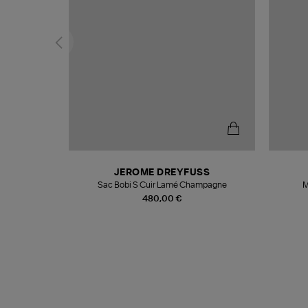
N
JEROME DREYFUSS
te
Sac Bobi S Cuir Lamé Champagne
M
480,00 €