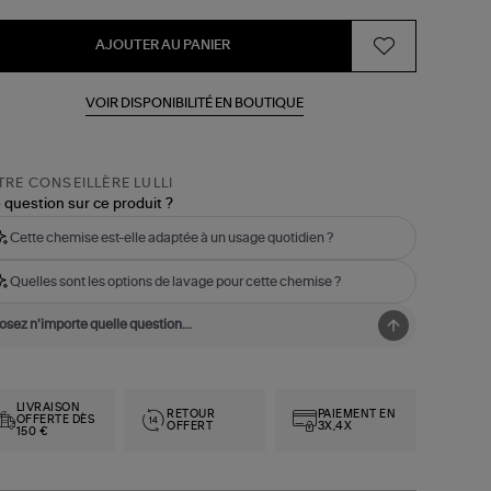
AJOUTER AU PANIER
VOIR DISPONIBILITÉ EN BOUTIQUE
RE CONSEILLÈRE LULLI
 question sur ce produit ?
Cette chemise est-elle adaptée à un usage quotidien ?
Quelles sont les options de lavage pour cette chemise ?
LIVRAISON
RETOUR
PAIEMENT EN
OFFERTE DÈS
OFFERT
3X,4X
150 €