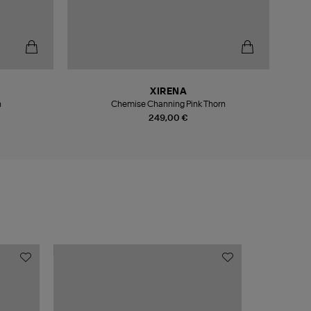
-5
XIRENA
n
Chemise Channing Pink Thorn
249,00 €