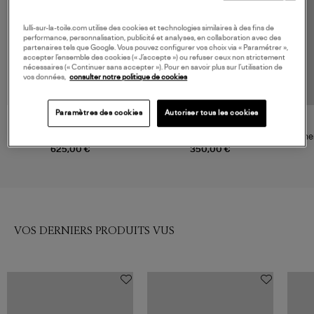
lulli-sur-la-toile.com utilise des cookies et technologies similaires à des fins de
performance, personnalisation, publicité et analyses, en collaboration avec des
partenaires tels que Google. Vous pouvez configurer vos choix via « Paramétrer »,
accepter l’ensemble des cookies (« J’accepte ») ou refuser ceux non strictement
nécessaires (« Continuer sans accepter »). Pour en savoir plus sur l’utilisation de
vos données,
consulter notre politique de cookies
NOUVELLE COLLECTION
Paramètres des cookies
Autoriser tous les cookies
JAMIE HALLER
ANINE BING
Chemise The Dolly Western
Chemise Samy Snow Blue
Chem
Shirt Rich Indigo
625,00 €
350,00 €
VOS DERNIERS PRODUITS VUS