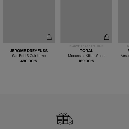
NOUVELLE COLLECTION
N
JEROME DREYFUSS
TORAL
Sac Bobi S Cuir Lamé
Mocassins Killian Sport
Veste
Champagne
Mousse
480,00 €
189,00 €