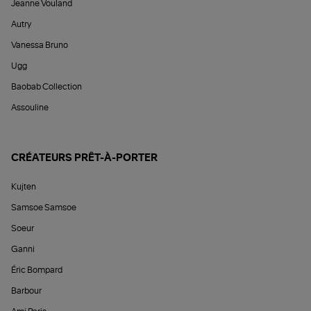
Jeanne Vouland
Autry
Vanessa Bruno
Ugg
Baobab Collection
Assouline
CRÉATEURS PRÊT-À-PORTER
Kujten
Samsoe Samsoe
Soeur
Ganni
Éric Bompard
Barbour