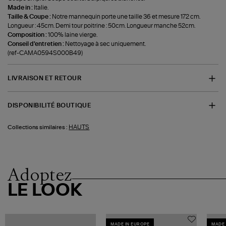
Made in :
Italie.
Taille & Coupe :
Notre mannequin porte une taille 36 et mesure 172 cm.
Longueur : 45cm. Demi tour poitrine : 50cm. Longueur manche 52cm.
Composition :
100% laine vierge.
Conseil d'entretien :
Nettoyage à sec uniquement.
(ref-CAMA0594S000B49)
LIVRAISON ET RETOUR
DISPONIBILITÉ BOUTIQUE
HAUTS
Collections similaires :
Adoptez
LE LOOK
MADE IN EUROPE
MADE 