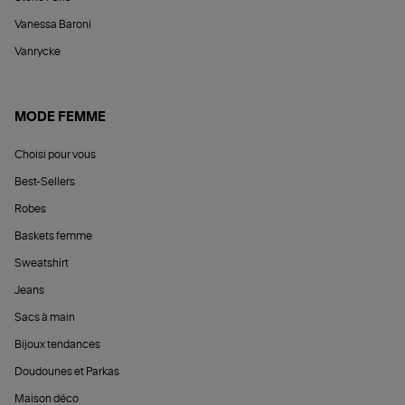
Vanessa Baroni
Vanrycke
MODE FEMME
Choisi pour vous
Best-Sellers
Robes
Baskets femme
Sweatshirt
Jeans
Sacs à main
Bijoux tendances
Doudounes et Parkas
Maison déco