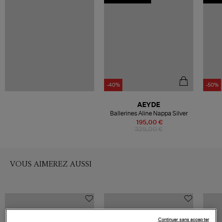
-40%
-50%
AEYDE
Ballerines Aline Nappa Silver
195,00 €
325,00 €
VOUS AIMEREZ AUSSI
Continuer sans accepter