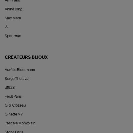
Ami Paris
Anine Bing
Max Mara
&
Sportmax
CRÉATEURS BIJOUX
Aurélie Bidermann
Serge Thoraval
d1928
Feidt Paris
Gigi Clozeau
Ginette NY
Pascale Monvoisin
Stone Paris