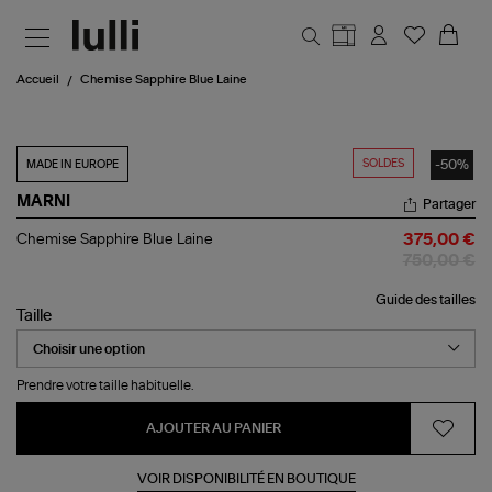
Aller au contenu principal
Accueil
Chemise Sapphire Blue Laine
SOLDES
-50%
MADE IN EUROPE
MARNI
Partager
Chemise
Chemise Sapphire Blue Laine
375,00 €
Sapphire
750,00 €
Blue
Laine
Guide des tailles
Taille
Prendre votre taille habituelle.
AJOUTER AU PANIER
VOIR DISPONIBILITÉ EN BOUTIQUE