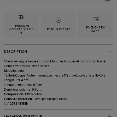
LIVRAISON
PAIEMENT EN
OFFERTE DÈS 150
RETOUR OFFERT
3X,4X
€
DESCRIPTION
Chemise longue beige en coton. Manches longues et col rond boutonné.
Details froufrous sur les épaules.
Made in :
Inde.
Taille & Coupe :
Notre mannequin mesure 172 cm et porte une taille 0XS.
Longueur : 64 cm.
Longueur manches : 67 cm
Demi-tour poitrine : 64 cm.
Composition :
100% coton.
Conseil d'entretien :
Laver par un spécialiste.
(ref-25SSATIBEI)
LIVRAISON ET RETOUR