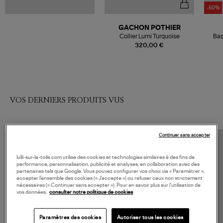
-50%
GACHON POTHIER
Collier Lumi Turquoise
Bas
Squa
320,00 €
VOS DERNIERS PRODUITS VUS
Continuer sans accepter
lulli-sur-la-toile.com utilise des cookies et technologies similaires à des fins de
performance, personnalisation, publicité et analyses, en collaboration avec des
partenaires tels que Google. Vous pouvez configurer vos choix via « Paramétrer »,
accepter l’ensemble des cookies (« J’accepte ») ou refuser ceux non strictement
nécessaires (« Continuer sans accepter »). Pour en savoir plus sur l’utilisation de
vos données,
consulter notre politique de cookies
Paramètres des cookies
Autoriser tous les cookies