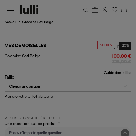
Aller au contenu principal
Accueil
Chemise Sati Beige
SOLDES
-20%
MES DEMOISELLES
Partager
Chemise
Chemise Sati Beige
100,00 €
Sati
125,00 €
Beige
Guide des tailles
Taille
Prendre votre taille habituelle.
VOTRE CONSEILLÈRE LULLI
Une question sur ce produit ?