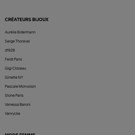
CRÉATEURS BIJOUX
Aurélie Bidermann
Serge Thoraval
d1928
Feidt Paris
Gigi Clozeau
Ginette NY
Pascale Monvoisin
Stone Paris
Vanessa Baroni
Vanrycke