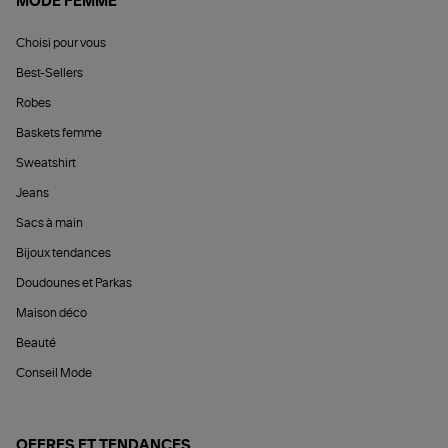
MODE FEMME
Choisi pour vous
Best-Sellers
Robes
Baskets femme
Sweatshirt
Jeans
Sacs à main
Bijoux tendances
Doudounes et Parkas
Maison déco
Beauté
Conseil Mode
OFFRES ET TENDANCES