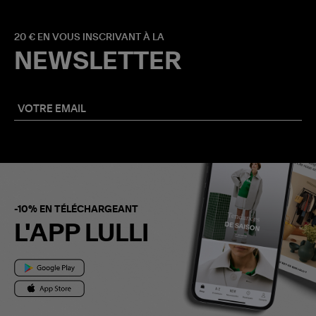
20 € EN VOUS INSCRIVANT À LA
NEWSLETTER
-10% EN TÉLÉCHARGEANT
L'APP LULLI