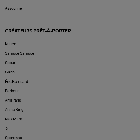
Assouline
CRÉATEURS PRÊT-À-PORTER
Kujten
Samsoe Samsoe
Soeur
Ganni
Éric Bompard
Barbour
Ami Paris
Anine Bing
Max Mara
&
Sportmax