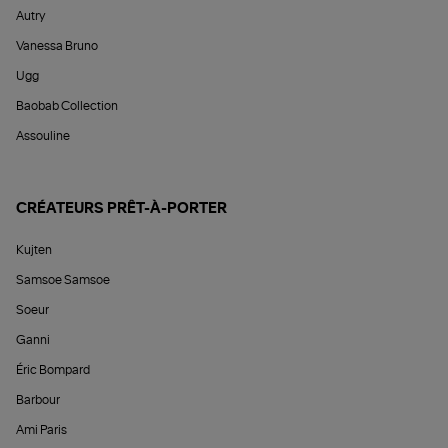
Autry
Vanessa Bruno
Ugg
Baobab Collection
Assouline
CRÉATEURS PRÊT-À-PORTER
Kujten
Samsoe Samsoe
Soeur
Ganni
Éric Bompard
Barbour
Ami Paris