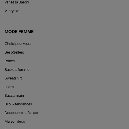
Vanessa Baroni
Vanrycke
MODE FEMME
Choisi pour vous
Best-Sellers
Robes
Baskets femme
Sweatshirt
Jeans
Sacs à main
Bijoux tendances
Doudounes et Parkas
Maison déco