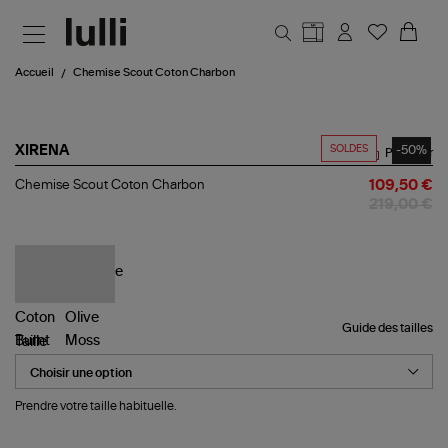
Aller au contenu principal
Accueil
Chemise Scout Coton Charbon
SOLDES
-50%
XIRENA
Partager
Chemise
Chemise Scout Coton Charbon
109,50 €
Scout
219,00 €
Coton
Charbon
Guide des tailles
Taille
Prendre votre taille habituelle.