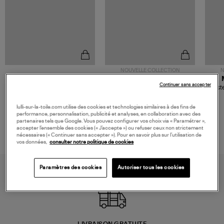
NOUVELLE COLLECTION
N
JEROME DREYFUSS
TORAL
Continuer sans accepter
Sac Bobi S Cuir Lamé
Mocassins Killian Sport
Veste
Champagne
Mousse
480,00 €
189,00 €
lulli-sur-la-toile.com utilise des cookies et technologies similaires à des fins de
performance, personnalisation, publicité et analyses, en collaboration avec des
partenaires tels que Google. Vous pouvez configurer vos choix via « Paramétrer »,
accepter l’ensemble des cookies (« J’accepte ») ou refuser ceux non strictement
nécessaires (« Continuer sans accepter »). Pour en savoir plus sur l’utilisation de
vos données,
consulter notre politique de cookies
Paramètres des cookies
Autoriser tous les cookies
LIVRAISON GRATUITE