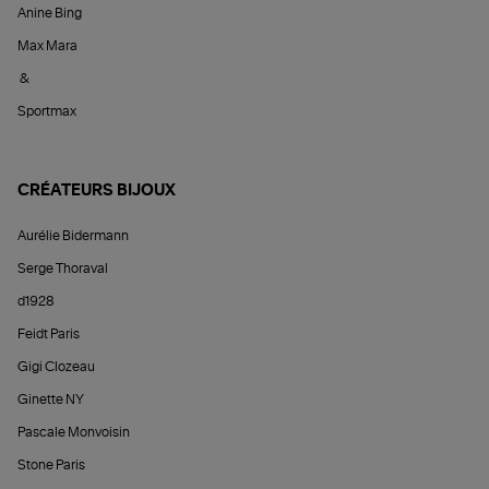
Anine Bing
Max Mara
&
Sportmax
CRÉATEURS BIJOUX
Aurélie Bidermann
Serge Thoraval
d1928
Feidt Paris
Gigi Clozeau
Ginette NY
Pascale Monvoisin
Stone Paris