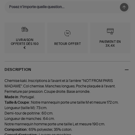
LIVRAISON
PAIEMENT EN
OFFERTE DÈS 150
RETOUR OFFERT
3X,4X
€
DESCRIPTION
Chemise kaki. Inscriptions à l'avant et à l'arrière "NOT FROM PARIS
MADAME". Col chemise. Manches longues. Poche plaquée à l'avant.
Fermeture par pression. Coupe droite. Base arrondie.
Made in :
Portugal.
Taille & Coupe :
Notre mannequin porte une taille M et mesure 172 cm.
Longueur (taille M) : 73 cm.
Demi-tour de poitrine : 60 cm.
Longueur de manches : 64 cm.
Notre mannequin homme porte une taille L et mesure 190 cm.
Composition :
65% polyester, 35% coton.
Conseil d'entretien :
Lavage en machine.