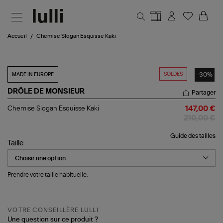
Aller au contenu principal
Accueil
Chemise Slogan Esquisse Kaki
SOLDES
-30%
MADE IN EUROPE
DRÔLE DE MONSIEUR
Partager
Chemise
Chemise Slogan Esquisse Kaki
147,00 €
Slogan
210,00 €
Esquisse
Kaki
Guide des tailles
Taille
Prendre votre taille habituelle.
VOTRE CONSEILLÈRE LULLI
Une question sur ce produit ?