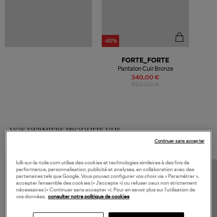
-60%
FORTE_FORTE
Pantalon Cuir Bronze
340,00 €
850,00 €
VOS DERNIERS PRODUITS VUS
Continuer sans accepter
lulli-sur-la-toile.com utilise des cookies et technologies similaires à des fins de
performance, personnalisation, publicité et analyses, en collaboration avec des
partenaires tels que Google. Vous pouvez configurer vos choix via « Paramétrer »,
accepter l’ensemble des cookies (« J’accepte ») ou refuser ceux non strictement
nécessaires (« Continuer sans accepter »). Pour en savoir plus sur l’utilisation de
vos données,
consulter notre politique de cookies