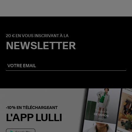
20 € EN VOUS INSCRIVANT À LA
NEWSLETTER
-10% EN TÉLÉCHARGEANT
L'APP LULLI