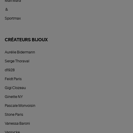
Max Mara
&
Sportmax
CRÉATEURS BIJOUX
Aurélie Bidermann
Serge Thoraval
d1928
Feidt Paris
Gigi Clozeau
Ginette NY
Pascale Monvoisin
Stone Paris
Vanessa Baroni
Vanrycke